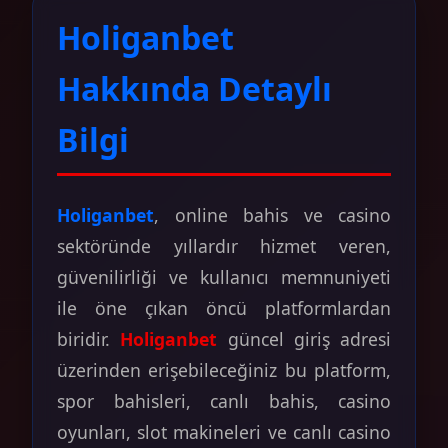
Holiganbet
Hakkında Detaylı
Bilgi
Holiganbet
, online bahis ve casino
sektöründe yıllardır hizmet veren,
güvenilirliği ve kullanıcı memnuniyeti
ile öne çıkan öncü platformlardan
biridir.
Holiganbet
güncel giriş adresi
üzerinden erişebileceğiniz bu platform,
spor bahisleri, canlı bahis, casino
oyunları, slot makineleri ve canlı casino