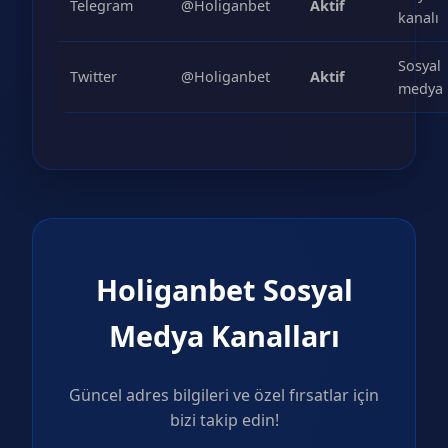
Telegram
@Holiganbet
Aktif
kanalı
Sosyal
Twitter
@Holiganbet
Aktif
medya
Holiganbet Sosyal
Medya Kanalları
Güncel adres bilgileri ve özel fırsatlar için
bizi takip edin!