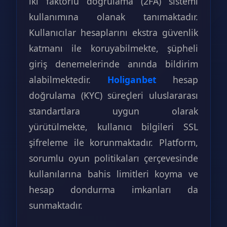
iki faktörlü doğrulama (2FA) sistemi
kullanımına olanak tanımaktadır.
Kullanıcılar hesaplarını ekstra güvenlik
katmanı ile koruyabilmekte, şüpheli
giriş denemelerinde anında bildirim
alabilmektedir.
Holiganbet
hesap
doğrulama (KYC) süreçleri uluslararası
standartlara uygun olarak
yürütülmekte, kullanıcı bilgileri SSL
şifreleme ile korunmaktadır. Platform,
sorumlu oyun politikaları çerçevesinde
kullanılarına bahis limitleri koyma ve
hesap dondurma imkanları da
sunmaktadır.