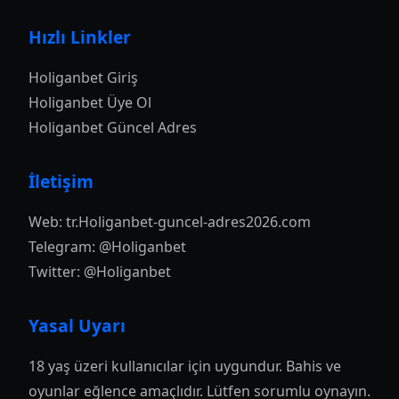
Hızlı Linkler
Holiganbet Giriş
Holiganbet Üye Ol
Holiganbet Güncel Adres
İletişim
Web:
tr.Holiganbet-guncel-adres2026.com
Telegram: @Holiganbet
Twitter: @Holiganbet
Yasal Uyarı
18 yaş üzeri kullanıcılar için uygundur. Bahis ve
oyunlar eğlence amaçlıdır. Lütfen sorumlu oynayın.