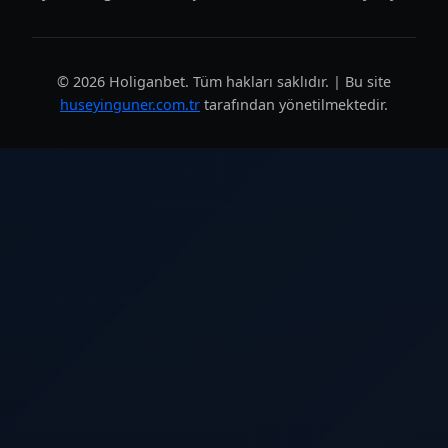
© 2026 Holiganbet. Tüm hakları saklıdır. | Bu site
huseyinguner.com.tr
tarafından yönetilmektedir.