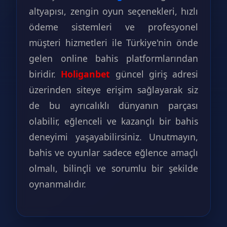
altyapısı, zengin oyun seçenekleri, hızlı
ödeme sistemleri ve profesyonel
müşteri hizmetleri ile Türkiye'nin önde
gelen online bahis platformlarından
biridir.
Holiganbet
güncel giriş adresi
üzerinden siteye erişim sağlayarak siz
de bu ayrıcalıklı dünyanın parçası
olabilir, eğlenceli ve kazançlı bir bahis
deneyimi yaşayabilirsiniz. Unutmayın,
bahis ve oyunlar sadece eğlence amaçlı
olmalı, bilinçli ve sorumlu bir şekilde
oynanmalıdır.