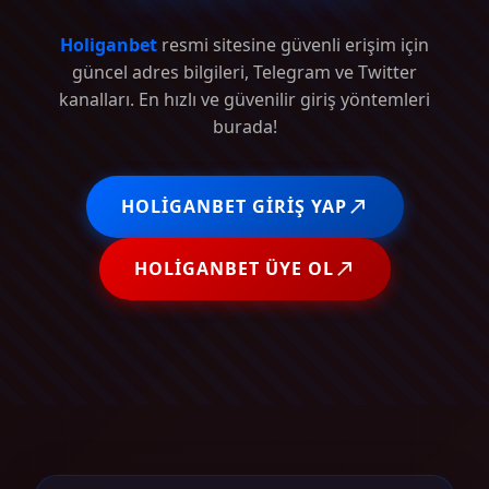
Holiganbet
resmi sitesine güvenli erişim için
güncel adres bilgileri, Telegram ve Twitter
kanalları. En hızlı ve güvenilir giriş yöntemleri
burada!
HOLIGANBET GIRIŞ YAP
HOLIGANBET ÜYE OL