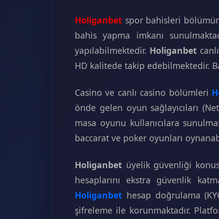
Holiganbet
spor bahisleri bölümünd
bahis yapma imkanı sunulmaktad
yapılabilmektedir.
Holiganbet
canlı
HD kalitede takip edebilmektedir. B
Casino ve canlı casino bölümleri
H
önde gelen oyun sağlayıcıları (Net
masa oyunu kullanıcılara sunulma
baccarat ve poker oyunları oynanabi
Holiganbet
üyelik güvenliği konus
hesaplarını ekstra güvenlik katm
Holiganbet
hesap doğrulama (KYC) 
şifreleme ile korunmaktadır. Platf