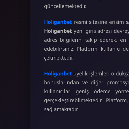
güncellemektedir.
Holiganbet
resmi sitesine erişim s
Holiganbet
yeni giriş adresi devrey
adres bilgilerini takip ederek, en
edebilirsiniz. Platform, kullanıcı 
çekmektedir.
Holiganbet
üyelik işlemleri oldukça
bonuslarından ve diğer promosyo
kullanıcılar, geniş ödeme yönt
gerçekleştirebilmektedir. Platform
sağlamaktadır.