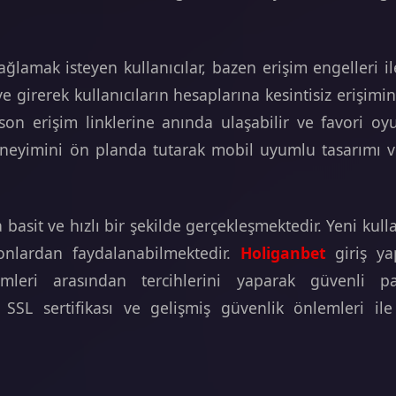
ağlamak isteyen kullanıcılar, bazen erişim engelleri 
e girerek kullanıcıların hesaplarına kesintisiz erişimi
 son erişim linklerine anında ulaşabilir ve favori o
deneyimini ön planda tutarak mobil uyumlu tasarımı ve
 basit ve hızlı bir şekilde gerçekleşmektedir. Yeni kulla
nlardan faydalanabilmektedir.
Holiganbet
giriş ya
emleri arasından tercihlerini yaparak güvenli 
, SSL sertifikası ve gelişmiş güvenlik önlemleri ile