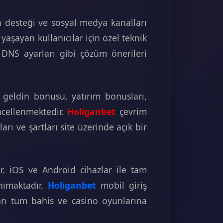
ta desteği ve sosyal medya kanalları
aşayan kullanıcılar için özel teknik
 DNS ayarları gibi çözüm önerileri
 geldin bonusu, yatırım bonusları,
ncellenmektedir.
Holiganbet
çevrim
rı ve şartları site üzerinde açık bir
r. iOS ve Android cihazlar ile tam
nımaktadır.
Holiganbet
mobil giriş
ndan tüm bahis ve casino oyunlarına