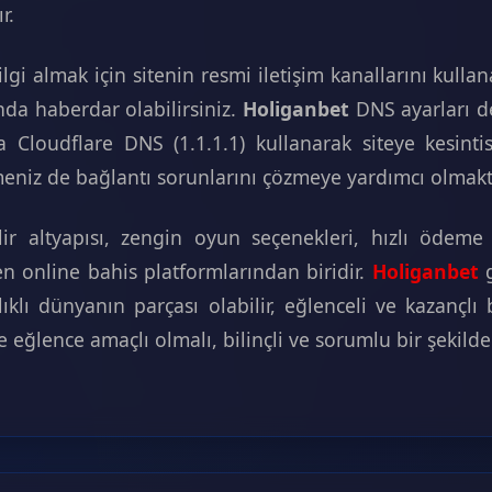
r.
gi almak için sitenin resmi iletişim kanallarını kulla
nda haberdar olabilirsiniz.
Holiganbet
DNS ayarları de
 Cloudflare DNS (1.1.1.1) kullanarak siteye kesintisi
meniz de bağlantı sorunlarını çözmeye yardımcı olmakt
lir altyapısı, zengin oyun seçenekleri, hızlı ödeme
en online bahis platformlarından biridir.
Holiganbet
g
ıklı dünyanın parçası olabilir, eğlenceli ve kazançlı 
eğlence amaçlı olmalı, bilinçli ve sorumlu bir şekild