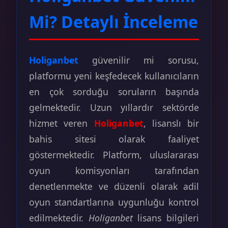
Mi? Detaylı İnceleme
Holiganbet
güvenilir mi sorusu,
platformu yeni keşfedecek kullanıcıların
en çok sorduğu soruların başında
gelmektedir. Uzun yıllardır sektörde
hizmet veren
Holiganbet
, lisanslı bir
bahis sitesi olarak faaliyet
göstermektedir. Platform, uluslararası
oyun komisyonları tarafından
denetlenmekte ve düzenli olarak adil
oyun standartlarına uygunluğu kontrol
edilmektedir.
Holiganbet
lisans bilgileri