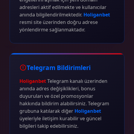
adresleri aktif edilmekte ve kullanıcılar
anında bilgilendirilmektedir.
Holiganbet
resmi site üzerinden doğru adrese
yönlendirme sağlanmaktadır.
Telegram Bildirimleri
Holiganbet
Telegram kanalı üzerinden
anında adres değişiklikleri, bonus
duyuruları ve özel promosyonlar
hakkında bildirim alabilirsiniz. Telegram
grubuna katılarak diğer
Holiganbet
üyeleriyle iletişim kurabilir ve güncel
bilgileri takip edebilirsiniz.