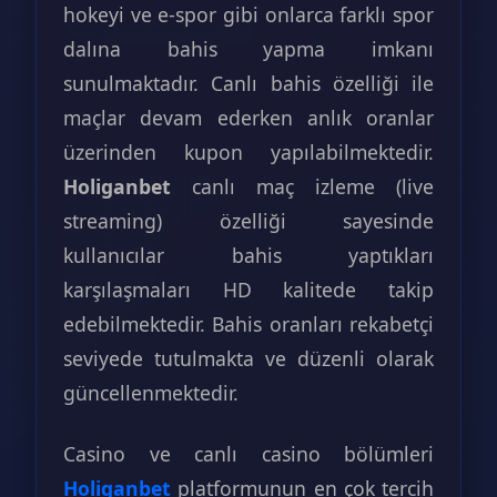
hokeyi ve e-spor gibi onlarca farklı spor
dalına bahis yapma imkanı
sunulmaktadır. Canlı bahis özelliği ile
maçlar devam ederken anlık oranlar
üzerinden kupon yapılabilmektedir.
Holiganbet
canlı maç izleme (live
streaming) özelliği sayesinde
kullanıcılar bahis yaptıkları
karşılaşmaları HD kalitede takip
edebilmektedir. Bahis oranları rekabetçi
seviyede tutulmakta ve düzenli olarak
güncellenmektedir.
Casino ve canlı casino bölümleri
Holiganbet
platformunun en çok tercih