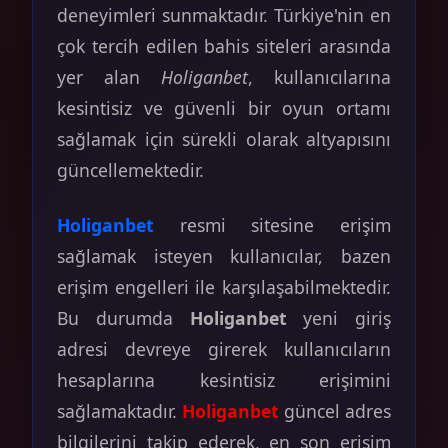
deneyimleri sunmaktadır. Türkiye'nin en
çok tercih edilen bahis siteleri arasında
yer alan
Holiganbet
, kullanıcılarına
kesintisiz ve güvenli bir oyun ortamı
sağlamak için sürekli olarak altyapısını
güncellemektedir.
Holiganbet
resmi sitesine erişim
sağlamak isteyen kullanıcılar, bazen
erişim engelleri ile karşılaşabilmektedir.
Bu durumda
Holiganbet
yeni giriş
adresi devreye girerek kullanıcıların
hesaplarına kesintisiz erişimini
sağlamaktadır.
Holiganbet
güncel adres
bilgilerini takip ederek, en son erişim