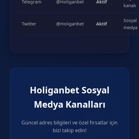
Telegram
@Holiganbet
Aktif
kanalı
Sosyal
Twitter
@Holiganbet
Aktif
medya
Holiganbet Sosyal
Medya Kanalları
Güncel adres bilgileri ve özel fırsatlar için
bizi takip edin!