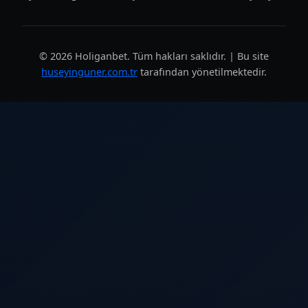
© 2026 Holiganbet. Tüm hakları saklıdır. | Bu site
huseyinguner.com.tr
tarafından yönetilmektedir.