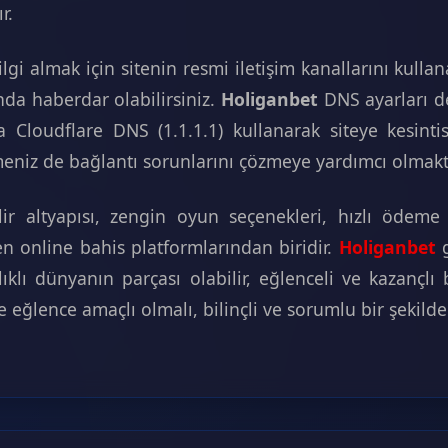
r.
gi almak için sitenin resmi iletişim kanallarını kulla
nda haberdar olabilirsiniz.
Holiganbet
DNS ayarları de
 Cloudflare DNS (1.1.1.1) kullanarak siteye kesintisi
meniz de bağlantı sorunlarını çözmeye yardımcı olmakt
lir altyapısı, zengin oyun seçenekleri, hızlı ödeme
en online bahis platformlarından biridir.
Holiganbet
g
ıklı dünyanın parçası olabilir, eğlenceli ve kazançlı 
eğlence amaçlı olmalı, bilinçli ve sorumlu bir şekild