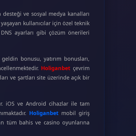
ta desteği ve sosyal medya kanalları
aşayan kullanıcılar için özel teknik
 DNS ayarları gibi çözüm önerileri
 geldin bonusu, yatırım bonusları,
ncellenmektedir.
Holiganbet
çevrim
rı ve şartları site üzerinde açık bir
r. iOS ve Android cihazlar ile tam
nımaktadır.
Holiganbet
mobil giriş
ndan tüm bahis ve casino oyunlarına