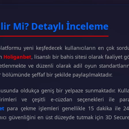
lir Mi? Detaylı İnceleme
latformu yeni keşfedecek kullanıcıların en çok sord
en
Holiganbet
, lisanslı bir bahis sitesi olarak faaliyet
tlenmekte ve düzenli olarak adil oyun standartları
er bölümünde şeffaf bir şekilde paylaşılmaktadır.
unda oldukça geniş bir yelpaze sunmaktadır. Kullanıc
irimleri ve çeşitli e-cüzdan seçenekleri ile pa
et
para çekme işlemleri genellikle 15 dakika ile 2
anıcı güvenliğini en üst düzeyde tutmak için 3D Secure