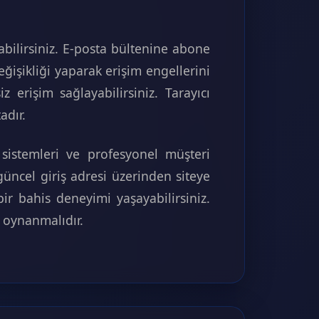
nabilirsiniz. E-posta bültenine abone
ğişikliği yaparak erişim engellerini
z erişim sağlayabilirsiniz. Tarayıcı
adır.
 sistemleri ve profesyonel müşteri
üncel giriş adresi üzerinden siteye
bir bahis deneyimi yaşayabilirsiniz.
e oynanmalıdır.