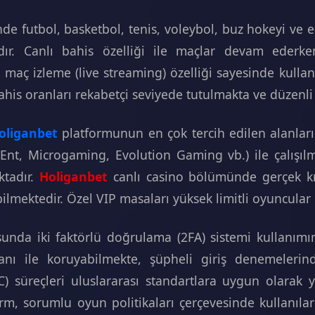
e futbol, basketbol, tenis, voleybol, buz hokeyi ve e-
ır. Canlı bahis özelliği ile maçlar devam ederke
 maç izleme (live streaming) özelliği sayesinde kullanı
ahis oranları rekabetçi seviyede tutulmakta ve düzenli
oliganbet
platformunun en çok tercih edilen alanları
Ent, Microgaming, Evolution Gaming vb.) ile çalışılm
ktadır.
Holiganbet
canlı casino bölümünde gerçek krup
lmektedir. Özel VIP masaları yüksek limitli oyuncular 
unda iki faktörlü doğrulama (2FA) sistemi kullanımın
anı ile koruyabilmekte, şüpheli giriş denemelerind
süreçleri uluslararası standartlara uygun olarak yür
orm, sorumlu oyun politikaları çerçevesinde kullanıla