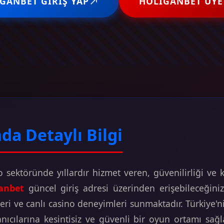
GANBET GIRIŞ YAP
HOLIGANBET ÜYE
a Detaylı Bilgi
o sektöründe yıllardır hizmet veren, güvenilirliği ve
anbet
güncel giriş adresi üzerinden erişebileceğiniz
eri ve canlı casino deneyimleri sunmaktadır. Türkiye'ni
anıcılarına kesintisiz ve güvenli bir oyun ortamı sağl