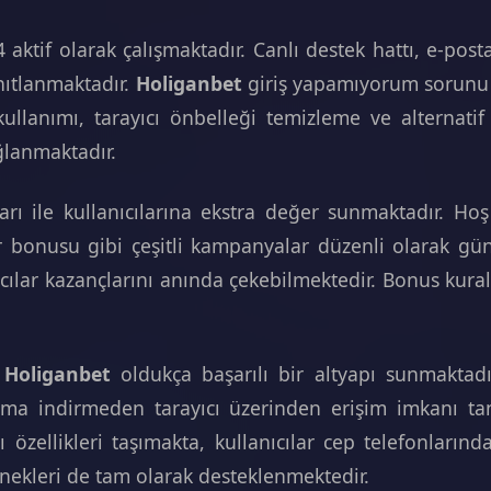
 aktif olarak çalışmaktadır. Canlı destek hattı, e-pos
anıtlanmaktadır.
Holiganbet
giriş yapamıyorum sorunu y
ullanımı, tarayıcı önbelleği temizleme ve alternatif
ğlanmaktadır.
 ile kullanıcılarına ekstra değer sunmaktadır. Hoş
ir bonusu gibi çeşitli kampanyalar düzenli olarak gü
ıcılar kazançlarını anında çekebilmektedir. Bonus kuralla
a
Holiganbet
oldukça başarılı bir altyapı sunmaktadı
ama indirmeden tarayıcı üzerinden erişim imkanı ta
 özellikleri taşımakta, kullanıcılar cep telefonları
nekleri de tam olarak desteklenmektedir.