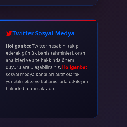
Twitter Sosyal Medya
Holiganbet
Twitter hesabını takip
ederek günlük bahis tahminleri, oran
analizleri ve site hakkında önemli
duyurulara ulaşabilirsiniz.
Holiganbet
sosyal medya kanalları aktif olarak
yönetilmekte ve kullanıcılarla etkileşim
halinde bulunmaktadır.