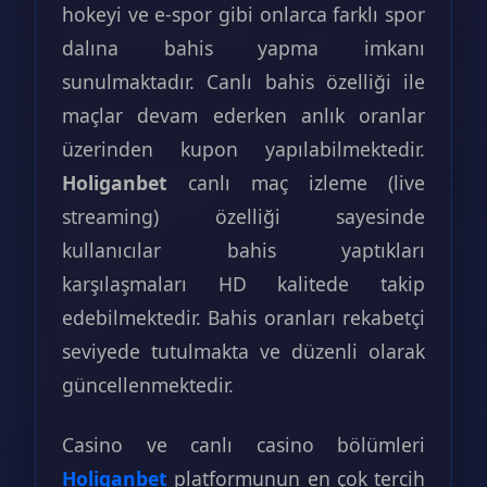
hokeyi ve e-spor gibi onlarca farklı spor
dalına bahis yapma imkanı
sunulmaktadır. Canlı bahis özelliği ile
maçlar devam ederken anlık oranlar
üzerinden kupon yapılabilmektedir.
Holiganbet
canlı maç izleme (live
streaming) özelliği sayesinde
kullanıcılar bahis yaptıkları
karşılaşmaları HD kalitede takip
edebilmektedir. Bahis oranları rekabetçi
seviyede tutulmakta ve düzenli olarak
güncellenmektedir.
Casino ve canlı casino bölümleri
Holiganbet
platformunun en çok tercih