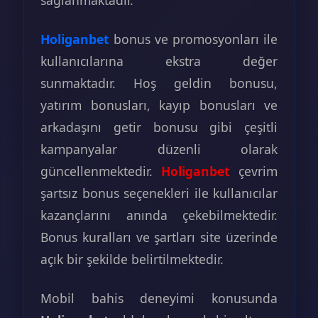
Holiganbet
bonus ve promosyonları ile
kullanıcılarına ekstra değer
sunmaktadır. Hoş geldin bonusu,
yatırım bonusları, kayıp bonusları ve
arkadaşını getir bonusu gibi çeşitli
kampanyalar düzenli olarak
güncellenmektedir.
Holiganbet
çevrim
şartsız bonus seçenekleri ile kullanıcılar
kazançlarını anında çekebilmektedir.
Bonus kuralları ve şartları site üzerinde
açık bir şekilde belirtilmektedir.
Mobil bahis deneyimi konusunda