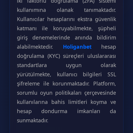
iki faktörlü doğrulama (2FA) sistemi
kullanımına olanak tanımaktadır.
Kullanıcılar hesaplarını ekstra güvenlik
katmanı ile koruyabilmekte, şüpheli
giriş denemelerinde anında bildirim
alabilmektedir.
Holiganbet
hesap
doğrulama (KYC) süreçleri uluslararası
standartlara uygun olarak
yürütülmekte, kullanıcı bilgileri SSL
şifreleme ile korunmaktadır. Platform,
sorumlu oyun politikaları çerçevesinde
kullanılarına bahis limitleri koyma ve
hesap dondurma imkanları da
sunmaktadır.