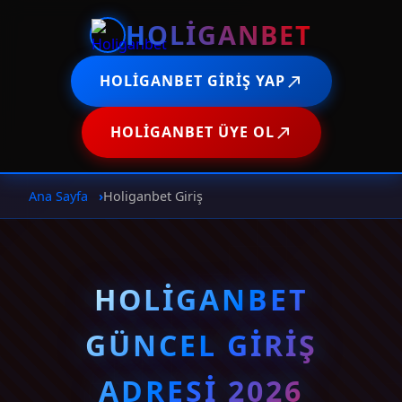
HOLIGANBET
HOLIGANBET GIRIŞ YAP
HOLIGANBET ÜYE OL
Ana Sayfa
Holiganbet Giriş
HOLIGANBET
GÜNCEL GIRIŞ
ADRESI 2026