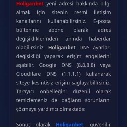
Holiganbet
yeni adresi hakkında bilgi
almak için sitenin resmi iletişim
kanallarını kullanabilirsiniz. E-posta
bültenine abone olarak adres
değişikliklerinden anında haberdar
olabilirsiniz.
Holiganbet
DNS ayarları
değişikliği yaparak erişim engellerini
aşabilir, Google DNS (8.8.8.8) veya
Cloudflare DNS (1.1.1.1) kullanarak
siteye kesintisiz erişim sağlayabilirsiniz.
Tarayıcı önbelleğini düzenli olarak
temizlemeniz de bağlantı sorunlarını
çözmeye yardımcı olmaktadır.
Sonuç olarak
Holiganbet
, güvenilir