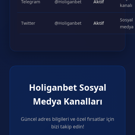
Telegram
@Holiganbet
Aktif
kanalı
Sosyal
Twitter
@Holiganbet
Aktif
medya
Holiganbet Sosyal
Medya Kanalları
Güncel adres bilgileri ve özel fırsatlar için
bizi takip edin!