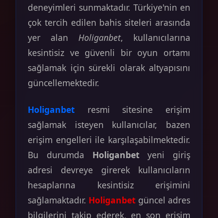
deneyimleri sunmaktadır. Türkiye'nin en
çok tercih edilen bahis siteleri arasında
yer alan
Holiganbet
, kullanıcılarına
kesintisiz ve güvenli bir oyun ortamı
sağlamak için sürekli olarak altyapısını
güncellemektedir.
Holiganbet
resmi sitesine erişim
sağlamak isteyen kullanıcılar, bazen
erişim engelleri ile karşılaşabilmektedir.
Bu durumda
Holiganbet
yeni giriş
adresi devreye girerek kullanıcıların
hesaplarına kesintisiz erişimini
sağlamaktadır.
Holiganbet
güncel adres
bilgilerini takip ederek, en son erişim