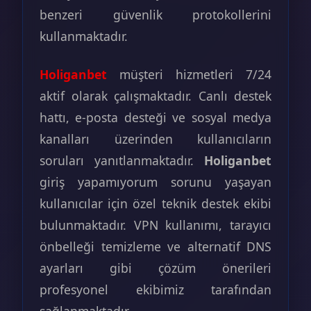
benzeri güvenlik protokollerini
kullanmaktadır.
Holiganbet
müşteri hizmetleri 7/24
aktif olarak çalışmaktadır. Canlı destek
hattı, e-posta desteği ve sosyal medya
kanalları üzerinden kullanıcıların
soruları yanıtlanmaktadır.
Holiganbet
giriş yapamıyorum sorunu yaşayan
kullanıcılar için özel teknik destek ekibi
bulunmaktadır. VPN kullanımı, tarayıcı
önbelleği temizleme ve alternatif DNS
ayarları gibi çözüm önerileri
profesyonel ekibimiz tarafından
sağlanmaktadır.