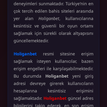
deneyimleri sunmaktadır. Türkiye'nin en
çok tercih edilen bahis siteleri arasında
yer alan
Holiganbet
, kullanıcılarına
kesintisiz ve güvenli bir oyun ortamı
sağlamak için sürekli olarak altyapısını
güncellemektedir.
Holiganbet
resmi sitesine erişim
sağlamak isteyen kullanıcılar, bazen
erişim engelleri ile karşılaşabilmektedir.
Bu durumda
Holiganbet
yeni giriş
adresi devreye girerek kullanıcıların
hesaplarına kesintisiz erişimini
sağlamaktadır.
Holiganbet
güncel adres
bilgilerini takip ederek, en son erişim