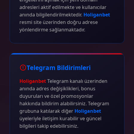
adresleri aktif edilmekte ve kullanıcılar
anında bilgilendirilmektedir.
Holiganbet
resmi site üzerinden doğru adrese
yönlendirme sağlanmaktadır.
Telegram Bildirimleri
Holiganbet
Telegram kanalı üzerinden
anında adres değişiklikleri, bonus
duyuruları ve özel promosyonlar
hakkında bildirim alabilirsiniz. Telegram
grubuna katılarak diğer
Holiganbet
üyeleriyle iletişim kurabilir ve güncel
bilgileri takip edebilirsiniz.