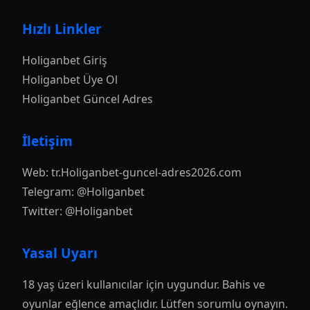
Hızlı Linkler
Holiganbet Giriş
Holiganbet Üye Ol
Holiganbet Güncel Adres
İletişim
Web:
tr.Holiganbet-guncel-adres2026.com
Telegram: @Holiganbet
Twitter: @Holiganbet
Yasal Uyarı
18 yaş üzeri kullanıcılar için uygundur. Bahis ve
oyunlar eğlence amaçlıdır. Lütfen sorumlu oynayın.