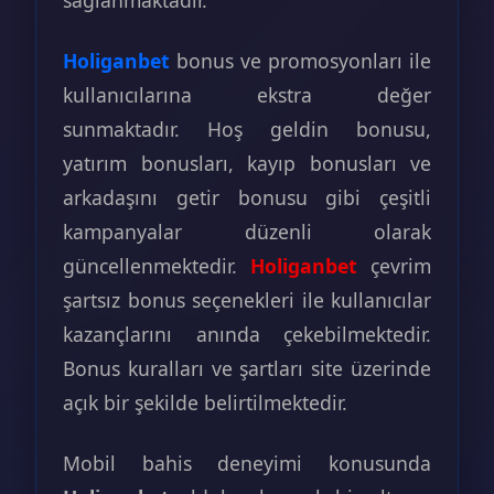
Holiganbet
bonus ve promosyonları ile
kullanıcılarına ekstra değer
sunmaktadır. Hoş geldin bonusu,
yatırım bonusları, kayıp bonusları ve
arkadaşını getir bonusu gibi çeşitli
kampanyalar düzenli olarak
güncellenmektedir.
Holiganbet
çevrim
şartsız bonus seçenekleri ile kullanıcılar
kazançlarını anında çekebilmektedir.
Bonus kuralları ve şartları site üzerinde
açık bir şekilde belirtilmektedir.
Mobil bahis deneyimi konusunda