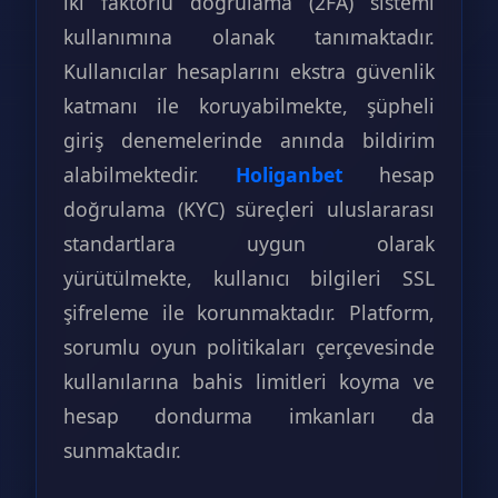
iki faktörlü doğrulama (2FA) sistemi
kullanımına olanak tanımaktadır.
Kullanıcılar hesaplarını ekstra güvenlik
katmanı ile koruyabilmekte, şüpheli
giriş denemelerinde anında bildirim
alabilmektedir.
Holiganbet
hesap
doğrulama (KYC) süreçleri uluslararası
standartlara uygun olarak
yürütülmekte, kullanıcı bilgileri SSL
şifreleme ile korunmaktadır. Platform,
sorumlu oyun politikaları çerçevesinde
kullanılarına bahis limitleri koyma ve
hesap dondurma imkanları da
sunmaktadır.