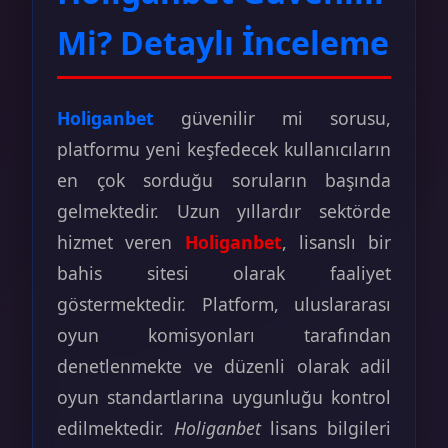
Mi? Detaylı İnceleme
Holiganbet
güvenilir mi sorusu,
platformu yeni keşfedecek kullanıcıların
en çok sorduğu soruların başında
gelmektedir. Uzun yıllardır sektörde
hizmet veren
Holiganbet
, lisanslı bir
bahis sitesi olarak faaliyet
göstermektedir. Platform, uluslararası
oyun komisyonları tarafından
denetlenmekte ve düzenli olarak adil
oyun standartlarına uygunluğu kontrol
edilmektedir.
Holiganbet
lisans bilgileri