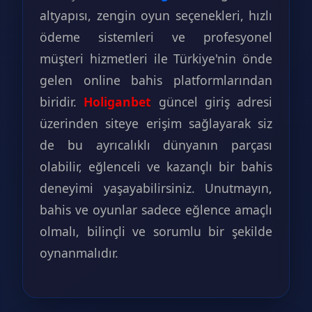
altyapısı, zengin oyun seçenekleri, hızlı
ödeme sistemleri ve profesyonel
müşteri hizmetleri ile Türkiye'nin önde
gelen online bahis platformlarından
biridir.
Holiganbet
güncel giriş adresi
üzerinden siteye erişim sağlayarak siz
de bu ayrıcalıklı dünyanın parçası
olabilir, eğlenceli ve kazançlı bir bahis
deneyimi yaşayabilirsiniz. Unutmayın,
bahis ve oyunlar sadece eğlence amaçlı
olmalı, bilinçli ve sorumlu bir şekilde
oynanmalıdır.