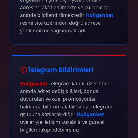
adresleri aktif edilmekte ve kullanıcılar
anında bilgilendirilmektedir.
Holiganbet
resmi site üzerinden doğru adrese
yönlendirme sağlanmaktadır.
Telegram Bildirimleri
Holiganbet
Telegram kanalı üzerinden
anında adres değişiklikleri, bonus
duyuruları ve özel promosyonlar
hakkında bildirim alabilirsiniz. Telegram
grubuna katılarak diğer
Holiganbet
üyeleriyle iletişim kurabilir ve güncel
bilgileri takip edebilirsiniz.