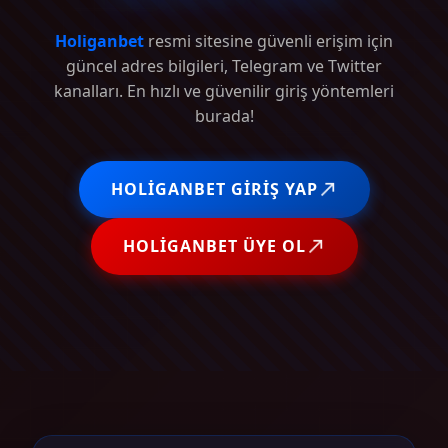
Holiganbet
resmi sitesine güvenli erişim için
güncel adres bilgileri, Telegram ve Twitter
kanalları. En hızlı ve güvenilir giriş yöntemleri
burada!
HOLIGANBET GIRIŞ YAP
HOLIGANBET ÜYE OL