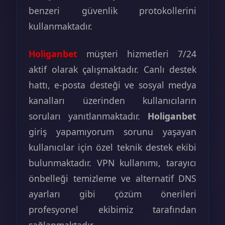
benzeri güvenlik protokollerini
kullanmaktadır.
Holiganbet
müşteri hizmetleri 7/24
aktif olarak çalışmaktadır. Canlı destek
hattı, e-posta desteği ve sosyal medya
kanalları üzerinden kullanıcıların
soruları yanıtlanmaktadır.
Holiganbet
giriş yapamıyorum sorunu yaşayan
kullanıcılar için özel teknik destek ekibi
bulunmaktadır. VPN kullanımı, tarayıcı
önbelleği temizleme ve alternatif DNS
ayarları gibi çözüm önerileri
profesyonel ekibimiz tarafından
sağlanmaktadır.