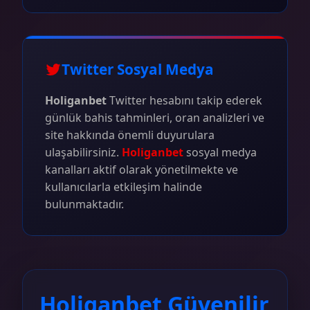
Twitter Sosyal Medya
Holiganbet
Twitter hesabını takip ederek
günlük bahis tahminleri, oran analizleri ve
site hakkında önemli duyurulara
ulaşabilirsiniz.
Holiganbet
sosyal medya
kanalları aktif olarak yönetilmekte ve
kullanıcılarla etkileşim halinde
bulunmaktadır.
Holiganbet Güvenilir