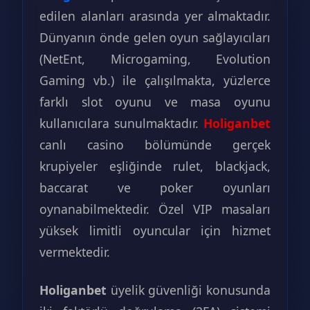
edilen alanları arasında yer almaktadır.
Dünyanın önde gelen oyun sağlayıcıları
(NetEnt, Microgaming, Evolution
Gaming vb.) ile çalışılmakta, yüzlerce
farklı slot oyunu ve masa oyunu
kullanıcılara sunulmaktadır.
Holiganbet
canlı casino bölümünde gerçek
krupiyeler eşliğinde rulet, blackjack,
baccarat ve poker oyunları
oynanabilmektedir. Özel VIP masaları
yüksek limitli oyuncular için hizmet
vermektedir.
Holiganbet
üyelik güvenliği konusunda