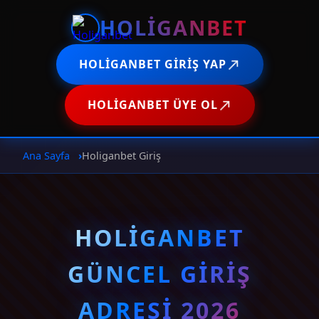
HOLIGANBET
HOLIGANBET GIRIŞ YAP
HOLIGANBET ÜYE OL
Ana Sayfa
Holiganbet Giriş
HOLIGANBET
GÜNCEL GIRIŞ
ADRESI 2026