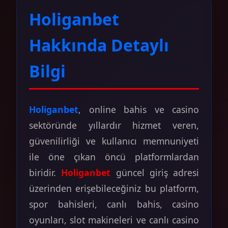
Holiganbet
Hakkında Detaylı
Bilgi
Holiganbet
, online bahis ve casino
sektöründe yıllardır hizmet veren,
güvenilirliği ve kullanıcı memnuniyeti
ile öne çıkan öncü platformlardan
biridir.
Holiganbet
güncel giriş adresi
üzerinden erişebileceğiniz bu platform,
spor bahisleri, canlı bahis, casino
oyunları, slot makineleri ve canlı casino