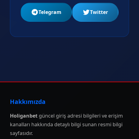
Telegram
Twitter
Hakkımızda
Holiganbet
güncel giriş adresi bilgileri ve erişim
kanalları hakkında detaylı bilgi sunan resmi bilgi
sayfasıdır.