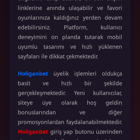
linklerine anında ulaşabilir ve favori
oyunlarınıza kaldığınız yerden devam
edebilirsiniz. Platform, kullanıcı
deneyimini ön planda tutarak mobil
uyumlu tasarımı ve hızlı yüklenen
sayfaları ile dikkat çekmektedir.
Holiganbet
üyelik işlemleri oldukça
basit ve hızlı bir şekilde
gerçekleşmektedir. Yeni kullanıcılar,
siteye üye olarak hoş geldin
bonuslarından ve diğer
promosyonlardan faydalanabilmektedir.
Holiganbet
giriş yap butonu üzerinden