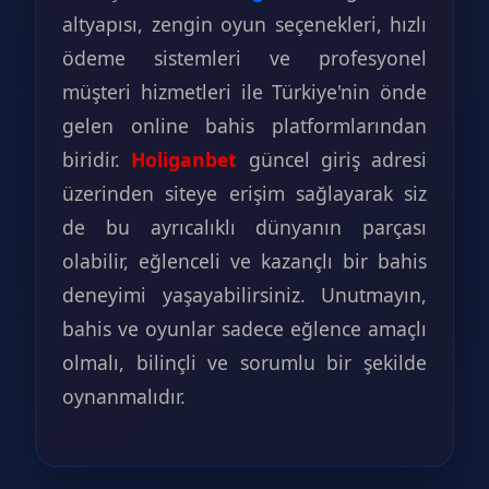
altyapısı, zengin oyun seçenekleri, hızlı
ödeme sistemleri ve profesyonel
müşteri hizmetleri ile Türkiye'nin önde
gelen online bahis platformlarından
biridir.
Holiganbet
güncel giriş adresi
üzerinden siteye erişim sağlayarak siz
de bu ayrıcalıklı dünyanın parçası
olabilir, eğlenceli ve kazançlı bir bahis
deneyimi yaşayabilirsiniz. Unutmayın,
bahis ve oyunlar sadece eğlence amaçlı
olmalı, bilinçli ve sorumlu bir şekilde
oynanmalıdır.