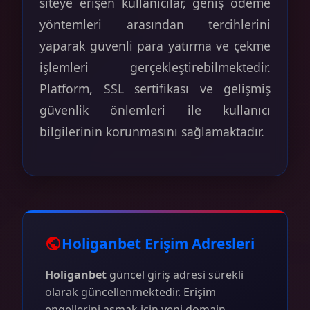
siteye erişen kullanıcılar, geniş ödeme
yöntemleri arasından tercihlerini
yaparak güvenli para yatırma ve çekme
işlemleri gerçekleştirebilmektedir.
Platform, SSL sertifikası ve gelişmiş
güvenlik önlemleri ile kullanıcı
bilgilerinin korunmasını sağlamaktadır.
Holiganbet Erişim Adresleri
Holiganbet
güncel giriş adresi sürekli
olarak güncellenmektedir. Erişim
engellerini aşmak için yeni domain