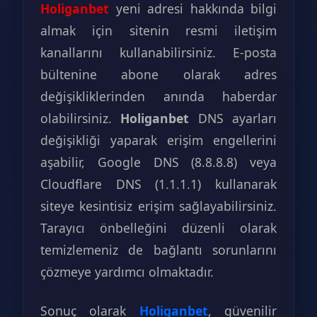
Holiganbet
yeni adresi hakkında bilgi
almak için sitenin resmi iletişim
kanallarını kullanabilirsiniz. E-posta
bültenine abone olarak adres
değişikliklerinden anında haberdar
olabilirsiniz.
Holiganbet
DNS ayarları
değişikliği yaparak erişim engellerini
aşabilir, Google DNS (8.8.8.8) veya
Cloudflare DNS (1.1.1.1) kullanarak
siteye kesintisiz erişim sağlayabilirsiniz.
Tarayıcı önbelleğini düzenli olarak
temizlemeniz de bağlantı sorunlarını
çözmeye yardımcı olmaktadır.
Sonuç olarak
Holiganbet
, güvenilir