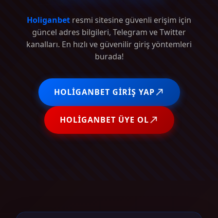
Holiganbet
resmi sitesine güvenli erişim için
güncel adres bilgileri, Telegram ve Twitter
kanalları. En hızlı ve güvenilir giriş yöntemleri
burada!
HOLIGANBET GIRIŞ YAP
HOLIGANBET ÜYE OL