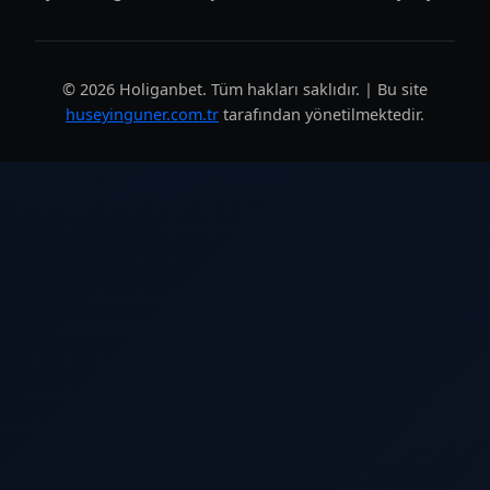
© 2026 Holiganbet. Tüm hakları saklıdır. | Bu site
huseyinguner.com.tr
tarafından yönetilmektedir.