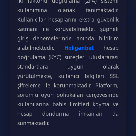
iki faktörlü doğrulama (2FA) sistemi
kullanımına olanak tanımaktadır.
Kullanıcılar hesaplarını ekstra güvenlik
katmanı ile koruyabilmekte, şüpheli
giriş denemelerinde anında bildirim
alabilmektedir.
Holiganbet
hesap
doğrulama (KYC) süreçleri uluslararası
standartlara uygun olarak
yürütülmekte, kullanıcı bilgileri SSL
şifreleme ile korunmaktadır. Platform,
sorumlu oyun politikaları çerçevesinde
kullanılarına bahis limitleri koyma ve
hesap dondurma imkanları da
sunmaktadır.