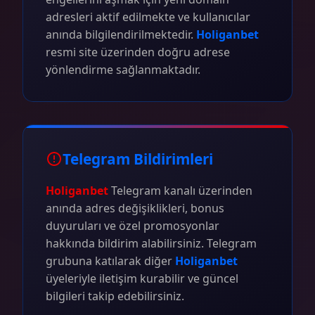
adresleri aktif edilmekte ve kullanıcılar
anında bilgilendirilmektedir.
Holiganbet
resmi site üzerinden doğru adrese
yönlendirme sağlanmaktadır.
Telegram Bildirimleri
Holiganbet
Telegram kanalı üzerinden
anında adres değişiklikleri, bonus
duyuruları ve özel promosyonlar
hakkında bildirim alabilirsiniz. Telegram
grubuna katılarak diğer
Holiganbet
üyeleriyle iletişim kurabilir ve güncel
bilgileri takip edebilirsiniz.