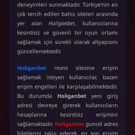
deneyimleri sunmaktadır. Türkiye'nin en
çok tercih edilen bahis siteleri arasında
yer alan
Holiganbet
, kullanıcılarına
kesintisiz ve güvenli bir oyun ortamı
sağlamak için sürekli olarak altyapısını
güncellemektedir.
Holiganbet
resmi sitesine erişim
sağlamak isteyen kullanıcılar, bazen
erişim engelleri ile karşılaşabilmektedir.
Bu durumda
Holiganbet
yeni giriş
adresi devreye girerek kullanıcıların
hesaplarına kesintisiz erişimini
sağlamaktadır.
Holiganbet
güncel adres
bilgilerini takip ederek, en son erişim