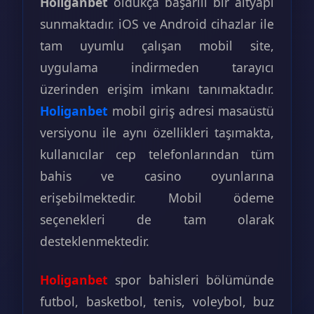
Holiganbet
oldukça başarılı bir altyapı
sunmaktadır. iOS ve Android cihazlar ile
tam uyumlu çalışan mobil site,
uygulama indirmeden tarayıcı
üzerinden erişim imkanı tanımaktadır.
Holiganbet
mobil giriş adresi masaüstü
versiyonu ile aynı özellikleri taşımakta,
kullanıcılar cep telefonlarından tüm
bahis ve casino oyunlarına
erişebilmektedir. Mobil ödeme
seçenekleri de tam olarak
desteklenmektedir.
Holiganbet
spor bahisleri bölümünde
futbol, basketbol, tenis, voleybol, buz