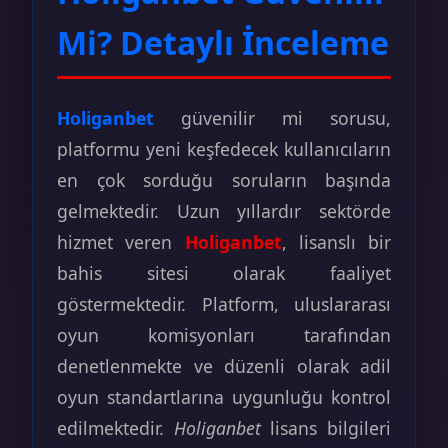
Mi? Detaylı İnceleme
Holiganbet
güvenilir mi sorusu,
platformu yeni keşfedecek kullanıcıların
en çok sorduğu soruların başında
gelmektedir. Uzun yıllardır sektörde
hizmet veren
Holiganbet
, lisanslı bir
bahis sitesi olarak faaliyet
göstermektedir. Platform, uluslararası
oyun komisyonları tarafından
denetlenmekte ve düzenli olarak adil
oyun standartlarına uygunluğu kontrol
edilmektedir.
Holiganbet
lisans bilgileri