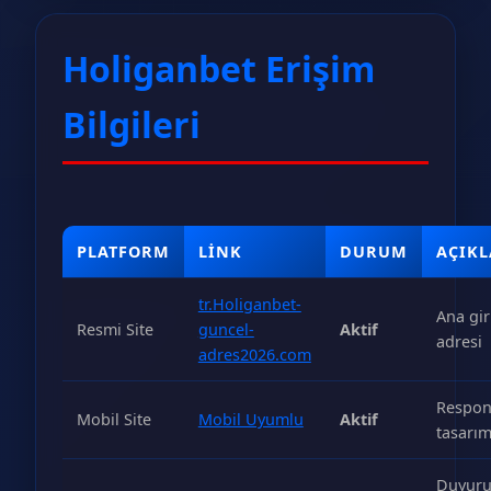
Holiganbet Erişim
Bilgileri
PLATFORM
LINK
DURUM
AÇIK
tr.Holiganbet-
Ana gir
Resmi Site
guncel-
Aktif
adresi
adres2026.com
Respon
Mobil Site
Mobil Uyumlu
Aktif
tasarı
Duyur