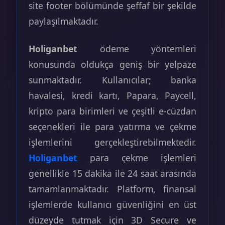
site footer bölümünde şeffaf bir şekilde
paylaşılmaktadır.
Holiganbet
ödeme yöntemleri
konusunda oldukça geniş bir yelpaze
sunmaktadır. Kullanıcılar; banka
havalesi, kredi kartı, Papara, Paycell,
kripto para birimleri ve çeşitli e-cüzdan
seçenekleri ile para yatırma ve çekme
işlemlerini gerçekleştirebilmektedir.
Holiganbet
para çekme işlemleri
genellikle 15 dakika ile 24 saat arasında
tamamlanmaktadır. Platform, finansal
işlemlerde kullanıcı güvenliğini en üst
düzeyde tutmak için 3D Secure ve