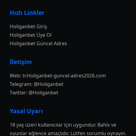
Hızlı Linkler
Holiganbet Giriş
Holiganbet Üye Ol
Holiganbet Güncel Adres
İletişim
Web:
tr.Holiganbet-guncel-adres2026.com
Telegram: @Holiganbet
Twitter: @Holiganbet
Yasal Uyarı
18 yaş üzeri kullanıcılar için uygundur. Bahis ve
oyunlar eğlence amaçlıdır. Lütfen sorumlu oynayın.