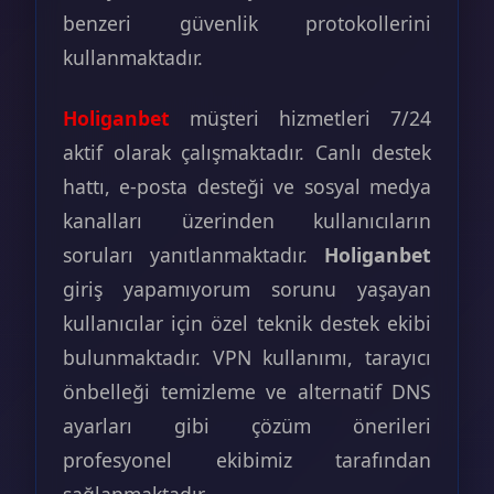
benzeri güvenlik protokollerini
kullanmaktadır.
Holiganbet
müşteri hizmetleri 7/24
aktif olarak çalışmaktadır. Canlı destek
hattı, e-posta desteği ve sosyal medya
kanalları üzerinden kullanıcıların
soruları yanıtlanmaktadır.
Holiganbet
giriş yapamıyorum sorunu yaşayan
kullanıcılar için özel teknik destek ekibi
bulunmaktadır. VPN kullanımı, tarayıcı
önbelleği temizleme ve alternatif DNS
ayarları gibi çözüm önerileri
profesyonel ekibimiz tarafından
sağlanmaktadır.