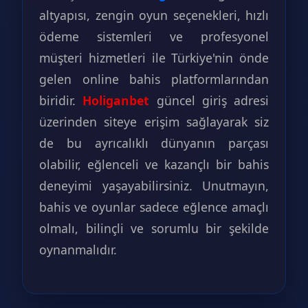
altyapısı, zengin oyun seçenekleri, hızlı
ödeme sistemleri ve profesyonel
müşteri hizmetleri ile Türkiye'nin önde
gelen online bahis platformlarından
biridir.
Holiganbet
güncel giriş adresi
üzerinden siteye erişim sağlayarak siz
de bu ayrıcalıklı dünyanın parçası
olabilir, eğlenceli ve kazançlı bir bahis
deneyimi yaşayabilirsiniz. Unutmayın,
bahis ve oyunlar sadece eğlence amaçlı
olmalı, bilinçli ve sorumlu bir şekilde
oynanmalıdır.