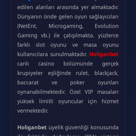
edilen alanları arasında yer almaktadır.
Dünyanın önde gelen oyun sağlayıcıları
(NetEnt, Microgaming, Evolution
Gaming vb.) ile çalışılmakta, yüzlerce
farklı slot oyunu ve masa oyunu
kullanıcılara sunulmaktadır.
Holiganbet
canlı casino bölümünde gerçek
krupiyeler eşliğinde rulet, blackjack,
baccarat ve poker oyunları
oynanabilmektedir. Özel VIP masaları
yüksek limitli oyuncular için hizmet
vermektedir.
Holiganbet
üyelik güvenliği konusunda