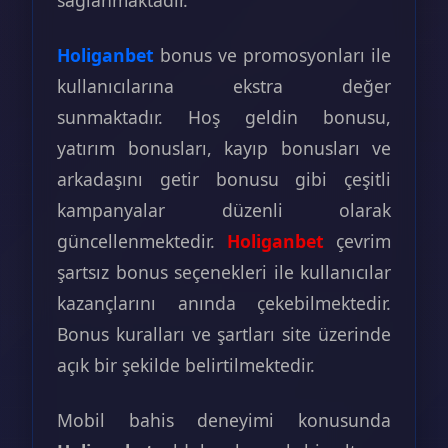
Holiganbet
bonus ve promosyonları ile
kullanıcılarına ekstra değer
sunmaktadır. Hoş geldin bonusu,
yatırım bonusları, kayıp bonusları ve
arkadaşını getir bonusu gibi çeşitli
kampanyalar düzenli olarak
güncellenmektedir.
Holiganbet
çevrim
şartsız bonus seçenekleri ile kullanıcılar
kazançlarını anında çekebilmektedir.
Bonus kuralları ve şartları site üzerinde
açık bir şekilde belirtilmektedir.
Mobil bahis deneyimi konusunda