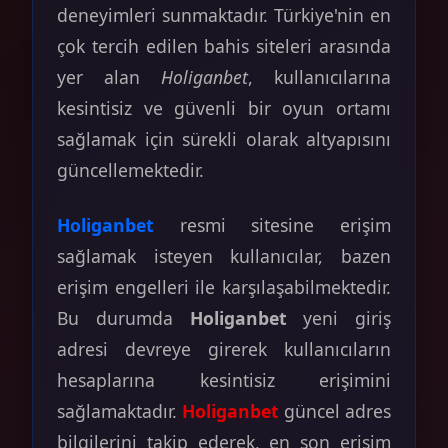
deneyimleri sunmaktadır. Türkiye'nin en
çok tercih edilen bahis siteleri arasında
yer alan
Holiganbet
, kullanıcılarına
kesintisiz ve güvenli bir oyun ortamı
sağlamak için sürekli olarak altyapısını
güncellemektedir.
Holiganbet
resmi sitesine erişim
sağlamak isteyen kullanıcılar, bazen
erişim engelleri ile karşılaşabilmektedir.
Bu durumda
Holiganbet
yeni giriş
adresi devreye girerek kullanıcıların
hesaplarına kesintisiz erişimini
sağlamaktadır.
Holiganbet
güncel adres
bilgilerini takip ederek, en son erişim