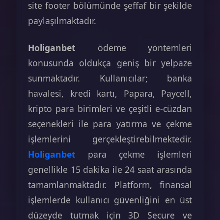
site footer bölümünde şeffaf bir şekilde
paylaşılmaktadır.
Holiganbet
ödeme yöntemleri
konusunda oldukça geniş bir yelpaze
sunmaktadır. Kullanıcılar; banka
havalesi, kredi kartı, Papara, Paycell,
kripto para birimleri ve çeşitli e-cüzdan
seçenekleri ile para yatırma ve çekme
işlemlerini gerçekleştirebilmektedir.
Holiganbet
para çekme işlemleri
genellikle 15 dakika ile 24 saat arasında
tamamlanmaktadır. Platform, finansal
işlemlerde kullanıcı güvenliğini en üst
düzeyde tutmak için 3D Secure ve