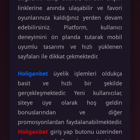
linklerine anında ulaşabilir ve favori
oyunlarınıza kaldığınız yerden devam
edebilirsiniz. Platform, kullanıcı
deneyimini ön planda tutarak mobil
uyumlu tasarımı ve hızlı yüklenen
sayfaları ile dikkat çekmektedir.
Holiganbet
üyelik işlemleri oldukça
basit ve hızlı bir şekilde
gerçekleşmektedir. Yeni kullanıcılar,
siteye üye olarak hoş geldin
bonuslarından ve diğer
promosyonlardan faydalanabilmektedir.
Holiganbet
giriş yap butonu üzerinden