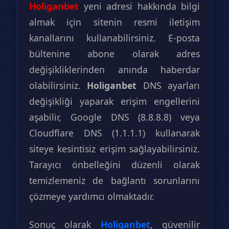
Holiganbet
yeni adresi hakkında bilgi
almak için sitenin resmi iletişim
kanallarını kullanabilirsiniz. E-posta
bültenine abone olarak adres
değişikliklerinden anında haberdar
olabilirsiniz.
Holiganbet
DNS ayarları
değişikliği yaparak erişim engellerini
aşabilir, Google DNS (8.8.8.8) veya
Cloudflare DNS (1.1.1.1) kullanarak
siteye kesintisiz erişim sağlayabilirsiniz.
Tarayıcı önbelleğini düzenli olarak
temizlemeniz de bağlantı sorunlarını
çözmeye yardımcı olmaktadır.
Sonuç olarak
Holiganbet
, güvenilir