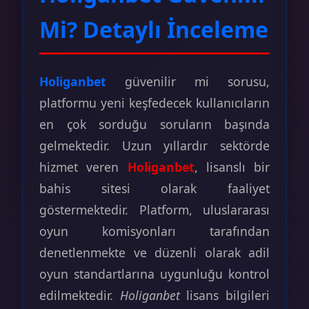
Mi? Detaylı İnceleme
Holiganbet
güvenilir mi sorusu,
platformu yeni keşfedecek kullanıcıların
en çok sorduğu soruların başında
gelmektedir. Uzun yıllardır sektörde
hizmet veren
Holiganbet
, lisanslı bir
bahis sitesi olarak faaliyet
göstermektedir. Platform, uluslararası
oyun komisyonları tarafından
denetlenmekte ve düzenli olarak adil
oyun standartlarına uygunluğu kontrol
edilmektedir.
Holiganbet
lisans bilgileri