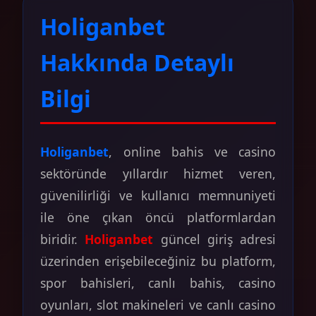
Holiganbet
Hakkında Detaylı
Bilgi
Holiganbet
, online bahis ve casino
sektöründe yıllardır hizmet veren,
güvenilirliği ve kullanıcı memnuniyeti
ile öne çıkan öncü platformlardan
biridir.
Holiganbet
güncel giriş adresi
üzerinden erişebileceğiniz bu platform,
spor bahisleri, canlı bahis, casino
oyunları, slot makineleri ve canlı casino