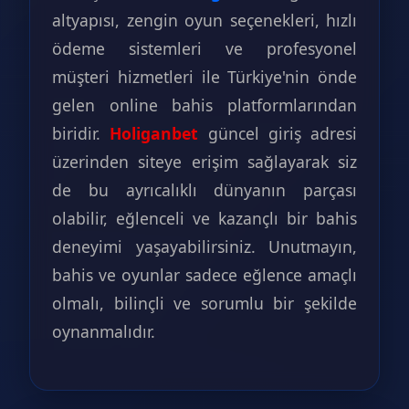
altyapısı, zengin oyun seçenekleri, hızlı
ödeme sistemleri ve profesyonel
müşteri hizmetleri ile Türkiye'nin önde
gelen online bahis platformlarından
biridir.
Holiganbet
güncel giriş adresi
üzerinden siteye erişim sağlayarak siz
de bu ayrıcalıklı dünyanın parçası
olabilir, eğlenceli ve kazançlı bir bahis
deneyimi yaşayabilirsiniz. Unutmayın,
bahis ve oyunlar sadece eğlence amaçlı
olmalı, bilinçli ve sorumlu bir şekilde
oynanmalıdır.