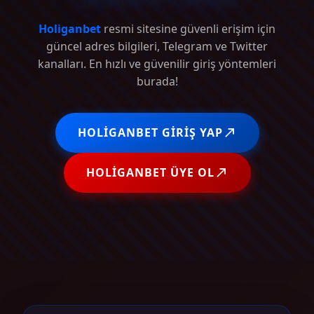
Holiganbet
resmi sitesine güvenli erişim için
güncel adres bilgileri, Telegram ve Twitter
kanalları. En hızlı ve güvenilir giriş yöntemleri
burada!
HOLIGANBET GIRIŞ YAP
HOLIGANBET ÜYE OL