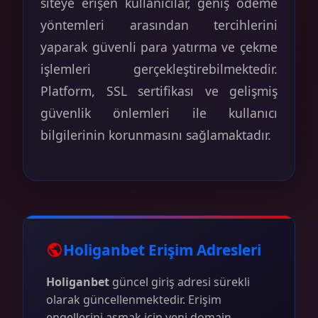
siteye erişen kullanıcılar, geniş ödeme
yöntemleri arasından tercihlerini
yaparak güvenli para yatırma ve çekme
işlemleri gerçekleştirebilmektedir.
Platform, SSL sertifikası ve gelişmiş
güvenlik önlemleri ile kullanıcı
bilgilerinin korunmasını sağlamaktadır.
Holiganbet Erişim Adresleri
Holiganbet
güncel giriş adresi sürekli
olarak güncellenmektedir. Erişim
engellerini aşmak için yeni domain