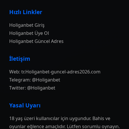
Hızlı Linkler
Holiganbet Giriş
Holiganbet Üye Ol
Holiganbet Güncel Adres
İletişim
Web:
tr.Holiganbet-guncel-adres2026.com
Telegram: @Holiganbet
Twitter: @Holiganbet
Yasal Uyarı
18 yaş üzeri kullanıcılar için uygundur. Bahis ve
oyunlar eğlence amaçlıdır. Lütfen sorumlu oynayın.