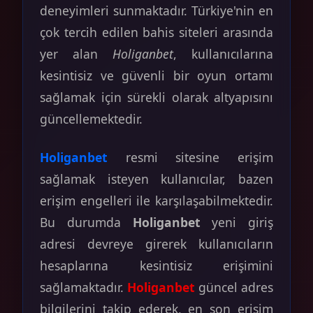
deneyimleri sunmaktadır. Türkiye'nin en
çok tercih edilen bahis siteleri arasında
yer alan
Holiganbet
, kullanıcılarına
kesintisiz ve güvenli bir oyun ortamı
sağlamak için sürekli olarak altyapısını
güncellemektedir.
Holiganbet
resmi sitesine erişim
sağlamak isteyen kullanıcılar, bazen
erişim engelleri ile karşılaşabilmektedir.
Bu durumda
Holiganbet
yeni giriş
adresi devreye girerek kullanıcıların
hesaplarına kesintisiz erişimini
sağlamaktadır.
Holiganbet
güncel adres
bilgilerini takip ederek, en son erişim