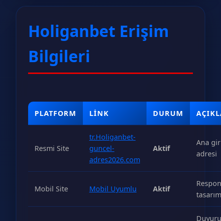
Holiganbet Erişim
Bilgileri
PLATFORM
LINK
DURUM
AÇIK
tr.Holiganbet-
Ana gir
Resmi Site
guncel-
Aktif
adresi
adres2026.com
Respon
Mobil Site
Mobil Uyumlu
Aktif
tasarı
Duyur