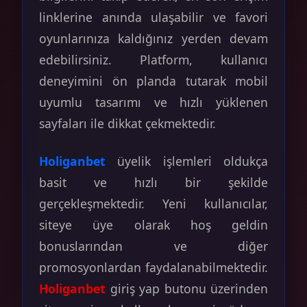
linklerine anında ulaşabilir ve favori
oyunlarınıza kaldığınız yerden devam
edebilirsiniz. Platform, kullanıcı
deneyimini ön planda tutarak mobil
uyumlu tasarımı ve hızlı yüklenen
sayfaları ile dikkat çekmektedir.
Holiganbet
üyelik işlemleri oldukça
basit ve hızlı bir şekilde
gerçekleşmektedir. Yeni kullanıcılar,
siteye üye olarak hoş geldin
bonuslarından ve diğer
promosyonlardan faydalanabilmektedir.
Holiganbet
giriş yap butonu üzerinden