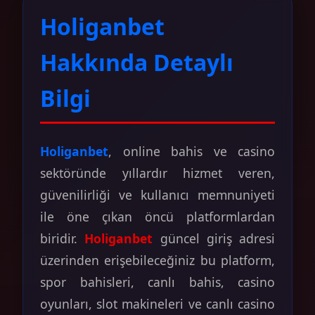
Holiganbet
Hakkında Detaylı
Bilgi
Holiganbet
, online bahis ve casino
sektöründe yıllardır hizmet veren,
güvenilirliği ve kullanıcı memnuniyeti
ile öne çıkan öncü platformlardan
biridir.
Holiganbet
güncel giriş adresi
üzerinden erişebileceğiniz bu platform,
spor bahisleri, canlı bahis, casino
oyunları, slot makineleri ve canlı casino