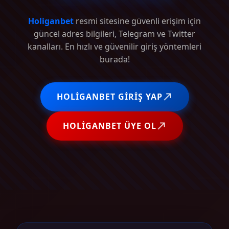
Holiganbet
resmi sitesine güvenli erişim için
güncel adres bilgileri, Telegram ve Twitter
kanalları. En hızlı ve güvenilir giriş yöntemleri
burada!
HOLIGANBET GIRIŞ YAP
HOLIGANBET ÜYE OL