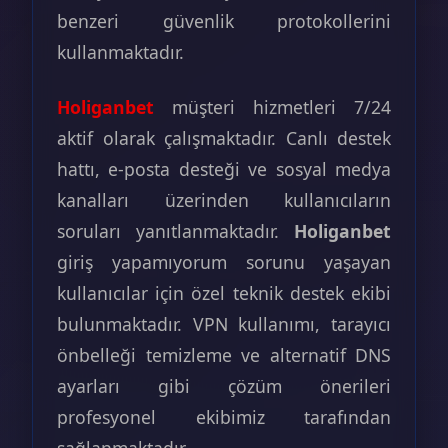
benzeri güvenlik protokollerini
kullanmaktadır.
Holiganbet
müşteri hizmetleri 7/24
aktif olarak çalışmaktadır. Canlı destek
hattı, e-posta desteği ve sosyal medya
kanalları üzerinden kullanıcıların
soruları yanıtlanmaktadır.
Holiganbet
giriş yapamıyorum sorunu yaşayan
kullanıcılar için özel teknik destek ekibi
bulunmaktadır. VPN kullanımı, tarayıcı
önbelleği temizleme ve alternatif DNS
ayarları gibi çözüm önerileri
profesyonel ekibimiz tarafından
sağlanmaktadır.