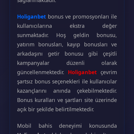
Holiganbet
bonus ve promosyonları ile
kullanıcılarına ekstra değer
sunmaktadır. Hoş geldin bonusu,
yatırım bonusları, kayıp bonusları ve
arkadaşını getir bonusu gibi çeşitli
kampanyalar düzenli olarak
güncellenmektedir.
Holiganbet
çevrim
şartsız bonus seçenekleri ile kullanıcılar
kazançlarını anında çekebilmektedir.
Bonus kuralları ve şartları site üzerinde
açık bir şekilde belirtilmektedir.
Mobil bahis deneyimi konusunda