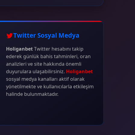
Twitter Sosyal Medya
Holiganbet
Twitter hesabını takip
ederek günlük bahis tahminleri, oran
analizleri ve site hakkında önemli
duyurulara ulaşabilirsiniz.
Holiganbet
sosyal medya kanalları aktif olarak
yönetilmekte ve kullanıcılarla etkileşim
halinde bulunmaktadır.