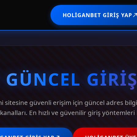
HOLIGANBET GIRIŞ YAP
GÜNCEL GIRIŞ
 sitesine güvenli erişim için güncel adres bilg
kanalları. En hızlı ve güvenilir giriş yöntemler