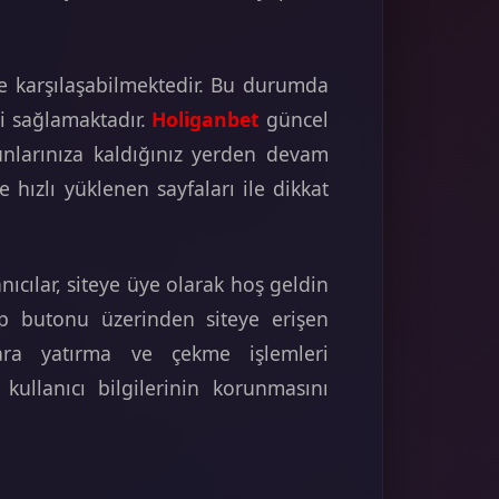
ile karşılaşabilmektedir. Bu durumda
ni sağlamaktadır.
Holiganbet
güncel
yunlarınıza kaldığınız yerden devam
 hızlı yüklenen sayfaları ile dikkat
nıcılar, siteye üye olarak hoş geldin
p butonu üzerinden siteye erişen
para yatırma ve çekme işlemleri
 kullanıcı bilgilerinin korunmasını