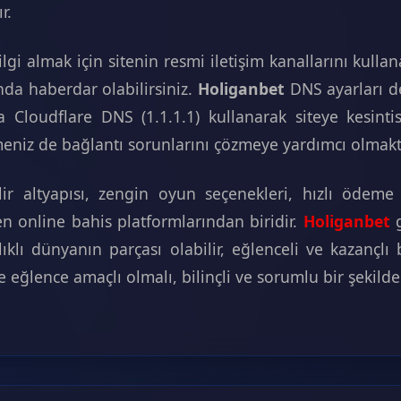
r.
gi almak için sitenin resmi iletişim kanallarını kulla
nda haberdar olabilirsiniz.
Holiganbet
DNS ayarları de
 Cloudflare DNS (1.1.1.1) kullanarak siteye kesintisi
meniz de bağlantı sorunlarını çözmeye yardımcı olmakt
lir altyapısı, zengin oyun seçenekleri, hızlı ödeme
en online bahis platformlarından biridir.
Holiganbet
g
ıklı dünyanın parçası olabilir, eğlenceli ve kazançlı 
eğlence amaçlı olmalı, bilinçli ve sorumlu bir şekild