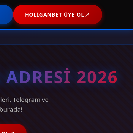
HOLIGANBET ÜYE OL
 ADRESI 2026
ileri, Telegram ve
i burada!