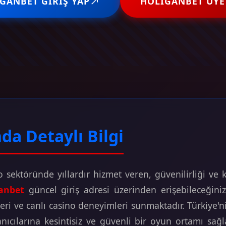
GANBET GIRIŞ YAP
HOLIGANBET ÜYE
a Detaylı Bilgi
o sektöründe yıllardır hizmet veren, güvenilirliği ve
anbet
güncel giriş adresi üzerinden erişebileceğiniz
eri ve canlı casino deneyimleri sunmaktadır. Türkiye'ni
anıcılarına kesintisiz ve güvenli bir oyun ortamı sağl