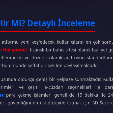
lir Mi? Detaylı İnceleme
latformu yeni keşfedecek kullanıcıların en çok sord
en
Holiganbet
, lisanslı bir bahis sitesi olarak faaliyet
tlenmekte ve düzenli olarak adil oyun standartları
er bölümünde şeffaf bir şekilde paylaşılmaktadır.
unda oldukça geniş bir yelpaze sunmaktadır. Kullanıc
irimleri ve çeşitli e-cüzdan seçenekleri ile pa
et
para çekme işlemleri genellikle 15 dakika ile 2
anıcı güvenliğini en üst düzeyde tutmak için 3D Secure