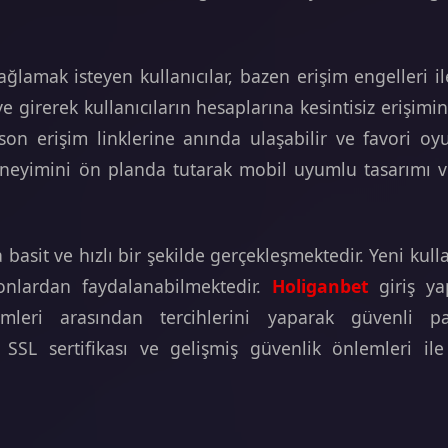
ağlamak isteyen kullanıcılar, bazen erişim engelleri 
e girerek kullanıcıların hesaplarına kesintisiz erişimi
 son erişim linklerine anında ulaşabilir ve favori o
deneyimini ön planda tutarak mobil uyumlu tasarımı ve
 basit ve hızlı bir şekilde gerçekleşmektedir. Yeni kulla
nlardan faydalanabilmektedir.
Holiganbet
giriş ya
emleri arasından tercihlerini yaparak güvenli 
, SSL sertifikası ve gelişmiş güvenlik önlemleri ile