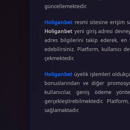
güncellemektedir.
Holiganbet
resmi sitesine erişim s
Holiganbet
yeni giriş adresi devrey
adres bilgilerini takip ederek, en
edebilirsiniz. Platform, kullanıcı 
çekmektedir.
Holiganbet
üyelik işlemleri oldukça
bonuslarından ve diğer promosyo
kullanıcılar, geniş ödeme yönt
gerçekleştirebilmektedir. Platform
sağlamaktadır.