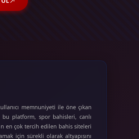
 OL
 kullanıcı memnuniyeti ile öne çıkan
 bu platform, spor bahisleri, canlı
n en çok tercih edilen bahis siteleri
amak için sürekli olarak altyapısını