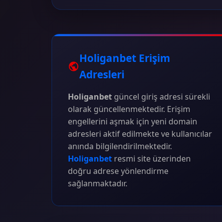
Holiganbet Erişim
Adresleri
Holiganbet
güncel giriş adresi sürekli
olarak güncellenmektedir. Erişim
engellerini aşmak için yeni domain
adresleri aktif edilmekte ve kullanıcılar
anında bilgilendirilmektedir.
Holiganbet
resmi site üzerinden
doğru adrese yönlendirme
sağlanmaktadır.