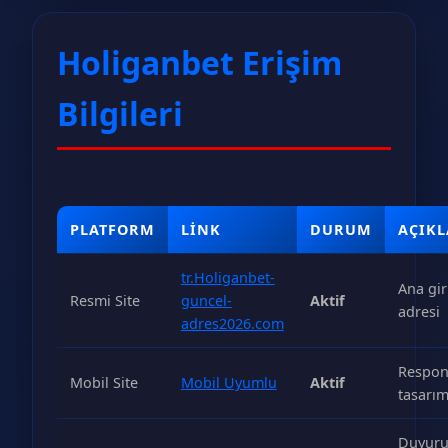
Holiganbet Erişim
Bilgileri
PLATFORM
LINK
DURUM
AÇIK
tr.Holiganbet-
Ana gir
Resmi Site
guncel-
Aktif
adresi
adres2026.com
Respon
Mobil Site
Mobil Uyumlu
Aktif
tasarı
Duyur