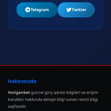
Telegram
Twitter
Hakkımızda
Holiganbet
güncel giriş adresi bilgileri ve erişim
kanalları hakkında detaylı bilgi sunan resmi bilgi
sayfasıdır.