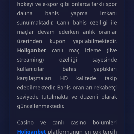
hokeyi ve e-spor gibi onlarca farklı spor
dalına bahis yapma imkanı
sunulmaktadır. Canlı bahis özelliği ile
maçlar devam ederken anlık oranlar
üzerinden kupon yapılabilmektedir.
Holiganbet
canlı maç izleme (live
streaming) özelliği sayesinde
kullanıcılar bahis yaptıkları
karşılaşmaları HD kalitede takip
edebilmektedir. Bahis oranları rekabetçi
seviyede tutulmakta ve düzenli olarak
güncellenmektedir.
Casino ve canlı casino bölümleri
Holiganbet
platformunun en çok tercih