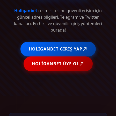
Holiganbet
resmi sitesine güvenli erişim için
güncel adres bilgileri, Telegram ve Twitter
kanalları. En hızlı ve güvenilir giriş yöntemleri
burada!
HOLIGANBET GIRIŞ YAP
HOLIGANBET ÜYE OL