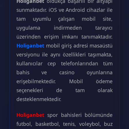
Holiganbet
oldukça başarılı bir altyapı
sunmaktadır. iOS ve Android cihazlar ile
tam uyumlu çalışan mobil site,
uygulama indirmeden tarayıcı
üzerinden erişim imkanı tanımaktadır.
Holiganbet
mobil giriş adresi masaüstü
versiyonu ile aynı özellikleri taşımakta,
kullanıcılar cep telefonlarından tüm
bahis ve casino oyunlarına
erişebilmektedir. Mobil ödeme
seçenekleri de tam olarak
desteklenmektedir.
Holiganbet
spor bahisleri bölümünde
futbol, basketbol, tenis, voleybol, buz