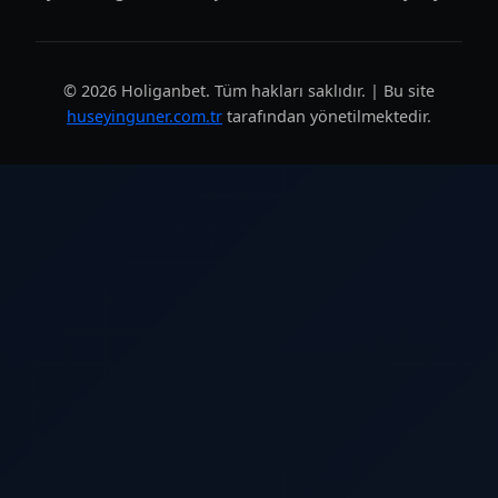
© 2026 Holiganbet. Tüm hakları saklıdır. | Bu site
huseyinguner.com.tr
tarafından yönetilmektedir.