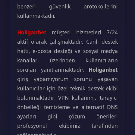
benzeri güvenlik protokollerini
kullanmaktadır.
Holiganbet
müşteri hizmetleri 7/24
aktif olarak çalışmaktadır. Canlı destek
hattı, e-posta desteği ve sosyal medya
kanalları üzerinden kullanıcıların
soruları yanıtlanmaktadır.
Holiganbet
giriş yapamıyorum sorunu yaşayan
kullanıcılar için özel teknik destek ekibi
bulunmaktadır. VPN kullanımı, tarayıcı
önbelleği temizleme ve alternatif DNS
ayarları gibi çözüm önerileri
profesyonel ekibimiz tarafından
sağlanmaktadır.