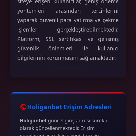
siteye erişen kullanıcılar, geniş ödeme
yöntemleri arasından tercihlerini
yaparak güvenli para yatırma ve çekme
işlemleri gerçekleştirebilmektedir.
Platform, SSL sertifikası ve gelişmiş
güvenlik önlemleri ile kullanıcı
bilgilerinin korunmasını sağlamaktadır.
Holiganbet Erişim Adresleri
Holiganbet
güncel giriş adresi sürekli
olarak güncellenmektedir. Erişim
engellerini aşmak için yeni domain