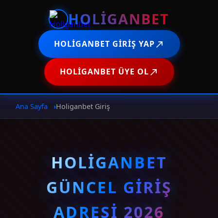
HOLIGANBET
HOLIGANBET GIRIŞ YAP
HOLIGANBET ÜYE OL
Ana Sayfa
Holiganbet Giriş
HOLIGANBET
GÜNCEL GIRIŞ
ADRESI 2026