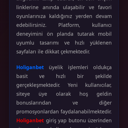
linklerine anında ulaşabilir ve favori
oyunlarınıza kaldığınız yerden devam
edebilirsiniz. Platform, kullanıcı
deneyimini ön planda tutarak mobil
uyumlu tasarımı ve hızlı yüklenen
sayfaları ile dikkat çekmektedir.
Holiganbet
üyelik işlemleri oldukça
basit ve hızlı bir şekilde
gerçekleşmektedir. Yeni kullanıcılar,
siteye üye olarak hoş geldin
bonuslarından ve diğer
promosyonlardan faydalanabilmektedir.
Holiganbet
giriş yap butonu üzerinden