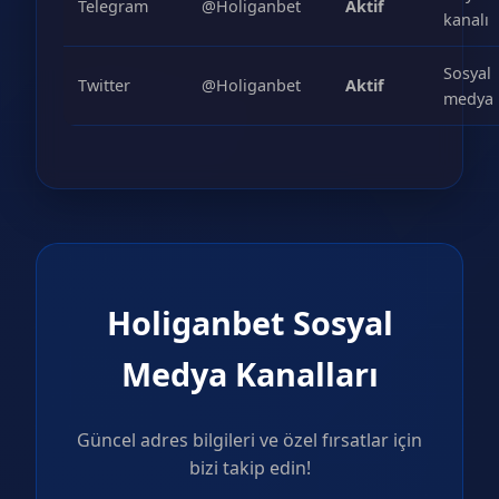
Telegram
@Holiganbet
Aktif
kanalı
Sosyal
Twitter
@Holiganbet
Aktif
medya
Holiganbet Sosyal
Medya Kanalları
Güncel adres bilgileri ve özel fırsatlar için
bizi takip edin!