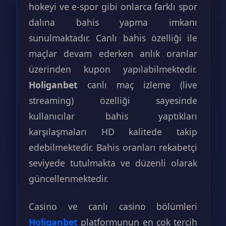
hokeyi ve e-spor gibi onlarca farklı spor
dalına bahis yapma imkanı
sunulmaktadır. Canlı bahis özelliği ile
maçlar devam ederken anlık oranlar
üzerinden kupon yapılabilmektedir.
Holiganbet
canlı maç izleme (live
streaming) özelliği sayesinde
kullanıcılar bahis yaptıkları
karşılaşmaları HD kalitede takip
edebilmektedir. Bahis oranları rekabetçi
seviyede tutulmakta ve düzenli olarak
güncellenmektedir.
Casino ve canlı casino bölümleri
Holiganbet
platformunun en çok tercih