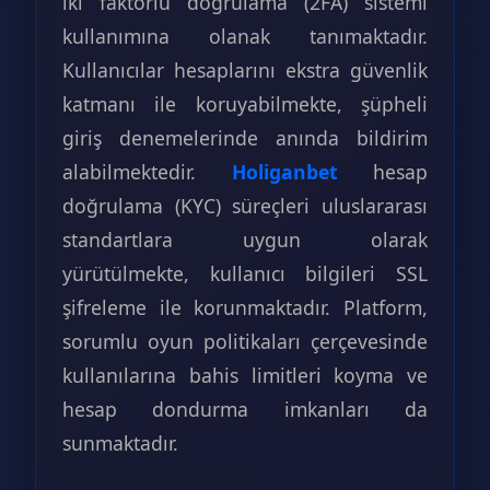
iki faktörlü doğrulama (2FA) sistemi
kullanımına olanak tanımaktadır.
Kullanıcılar hesaplarını ekstra güvenlik
katmanı ile koruyabilmekte, şüpheli
giriş denemelerinde anında bildirim
alabilmektedir.
Holiganbet
hesap
doğrulama (KYC) süreçleri uluslararası
standartlara uygun olarak
yürütülmekte, kullanıcı bilgileri SSL
şifreleme ile korunmaktadır. Platform,
sorumlu oyun politikaları çerçevesinde
kullanılarına bahis limitleri koyma ve
hesap dondurma imkanları da
sunmaktadır.