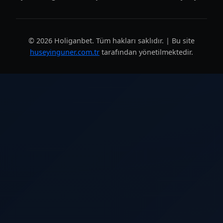
© 2026 Holiganbet. Tüm hakları saklıdır. | Bu site
huseyinguner.com.tr
tarafından yönetilmektedir.