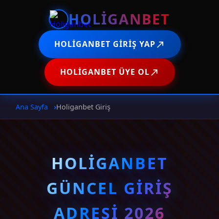
HOLIGANBET
HOLIGANBET GIRIŞ YAP
HOLIGANBET ÜYE OL
Ana Sayfa
Holiganbet Giriş
HOLIGANBET
GÜNCEL GIRIŞ
ADRESI 2026