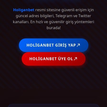
Holiganbet
resmi sitesine güvenli erişim için
güncel adres bilgileri, Telegram ve Twitter
kanalları. En hızlı ve güvenilir giriş yöntemleri
burada!
HOLIGANBET GIRIŞ YAP
HOLIGANBET ÜYE OL