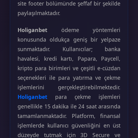
site footer bölümünde şeffaf bir şekilde
paylaşılmaktadır.
Holiganbet
ödeme yöntemleri
konusunda oldukça geniş bir yelpaze
sunmaktadır. Kullanıcılar; banka
havalesi, kredi kartı, Papara, Paycell,
kripto para birimleri ve çeşitli e-cüzdan
seçenekleri ile para yatırma ve çekme
işlemlerini gerçekleştirebilmektedir.
Holiganbet
para çekme işlemleri
genellikle 15 dakika ile 24 saat arasında
tamamlanmaktadır. Platform, finansal
işlemlerde kullanıcı güvenliğini en üst
düzeyde tutmak için 3D Secure ve