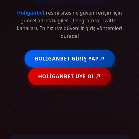
Holiganbet
resmi sitesine güvenli erişim için
güncel adres bilgileri, Telegram ve Twitter
kanalları. En hızlı ve güvenilir giriş yöntemleri
burada!
HOLIGANBET GIRIŞ YAP
HOLIGANBET ÜYE OL