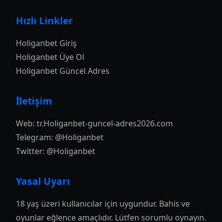
Hızlı Linkler
Holiganbet Giriş
Holiganbet Üye Ol
Holiganbet Güncel Adres
İletişim
Web:
tr.Holiganbet-guncel-adres2026.com
Telegram: @Holiganbet
Twitter: @Holiganbet
Yasal Uyarı
18 yaş üzeri kullanıcılar için uygundur. Bahis ve
oyunlar eğlence amaçlıdır. Lütfen sorumlu oynayın.