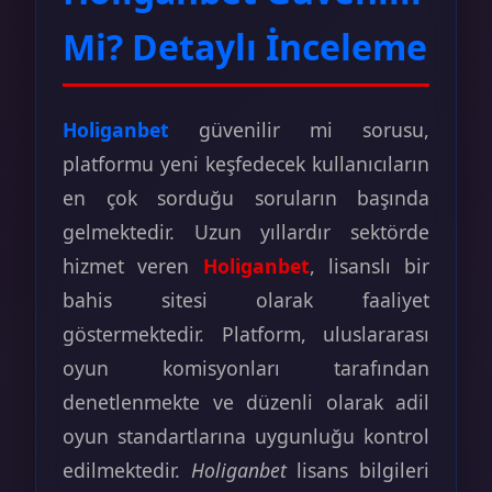
Mi? Detaylı İnceleme
Holiganbet
güvenilir mi sorusu,
platformu yeni keşfedecek kullanıcıların
en çok sorduğu soruların başında
gelmektedir. Uzun yıllardır sektörde
hizmet veren
Holiganbet
, lisanslı bir
bahis sitesi olarak faaliyet
göstermektedir. Platform, uluslararası
oyun komisyonları tarafından
denetlenmekte ve düzenli olarak adil
oyun standartlarına uygunluğu kontrol
edilmektedir.
Holiganbet
lisans bilgileri