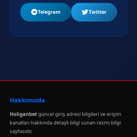
Telegram
Twitter
Hakkımızda
Holiganbet
güncel giriş adresi bilgileri ve erişim
kanalları hakkında detaylı bilgi sunan resmi bilgi
sayfasıdır.