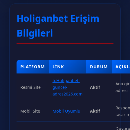
Holiganbet Erişim
Bilgileri
PLATFORM
LINK
DURUM
AÇIK
tr.Holiganbet-
Ana gir
Resmi Site
guncel-
Aktif
adresi
adres2026.com
Respon
Mobil Site
Mobil Uyumlu
Aktif
tasarı
Duyur