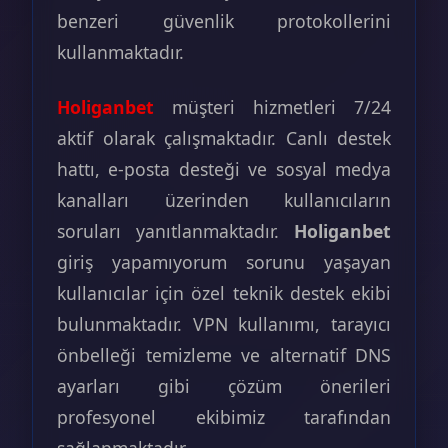
benzeri güvenlik protokollerini
kullanmaktadır.
Holiganbet
müşteri hizmetleri 7/24
aktif olarak çalışmaktadır. Canlı destek
hattı, e-posta desteği ve sosyal medya
kanalları üzerinden kullanıcıların
soruları yanıtlanmaktadır.
Holiganbet
giriş yapamıyorum sorunu yaşayan
kullanıcılar için özel teknik destek ekibi
bulunmaktadır. VPN kullanımı, tarayıcı
önbelleği temizleme ve alternatif DNS
ayarları gibi çözüm önerileri
profesyonel ekibimiz tarafından
sağlanmaktadır.