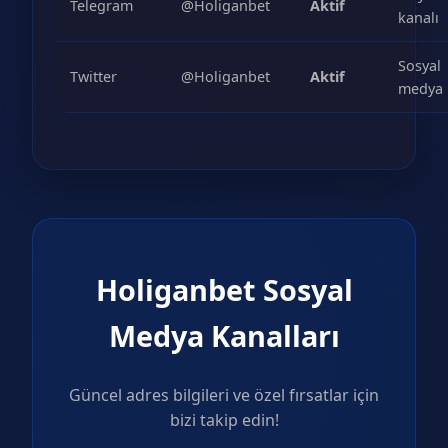
Telegram
@Holiganbet
Aktif
kanalı
Sosyal
Twitter
@Holiganbet
Aktif
medya
Holiganbet Sosyal
Medya Kanalları
Güncel adres bilgileri ve özel fırsatlar için
bizi takip edin!