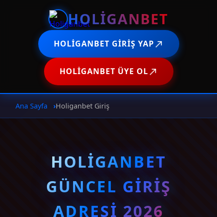
HOLIGANBET
HOLIGANBET GIRIŞ YAP
HOLIGANBET ÜYE OL
Ana Sayfa
Holiganbet Giriş
HOLIGANBET
GÜNCEL GIRIŞ
ADRESI 2026