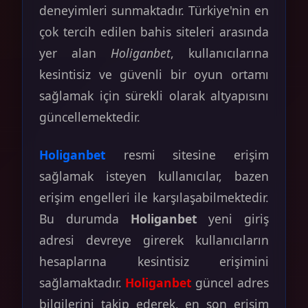
deneyimleri sunmaktadır. Türkiye'nin en
çok tercih edilen bahis siteleri arasında
yer alan
Holiganbet
, kullanıcılarına
kesintisiz ve güvenli bir oyun ortamı
sağlamak için sürekli olarak altyapısını
güncellemektedir.
Holiganbet
resmi sitesine erişim
sağlamak isteyen kullanıcılar, bazen
erişim engelleri ile karşılaşabilmektedir.
Bu durumda
Holiganbet
yeni giriş
adresi devreye girerek kullanıcıların
hesaplarına kesintisiz erişimini
sağlamaktadır.
Holiganbet
güncel adres
bilgilerini takip ederek, en son erişim