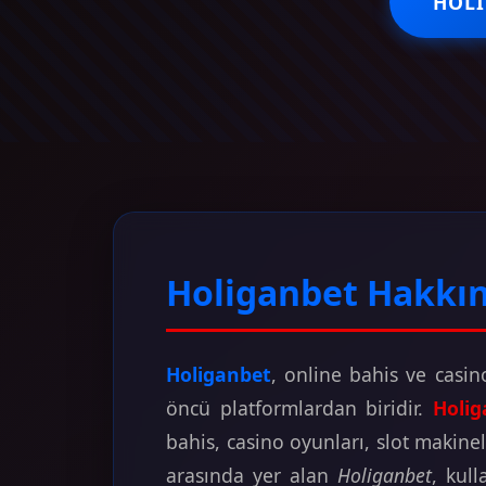
HOLI
Holiganbet Hakkınd
Holiganbet
, online bahis ve casin
öncü platformlardan biridir.
Holig
bahis, casino oyunları, slot makinel
arasında yer alan
Holiganbet
, kull