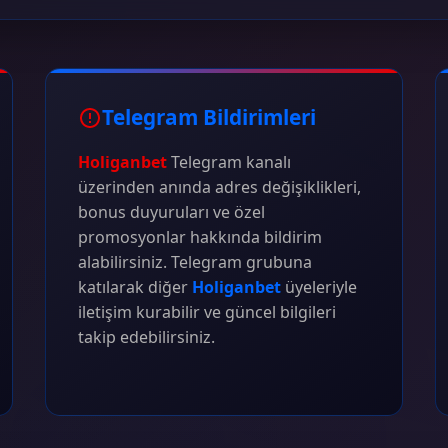
Telegram Bildirimleri
Holiganbet
Telegram kanalı
üzerinden anında adres değişiklikleri,
bonus duyuruları ve özel
promosyonlar hakkında bildirim
alabilirsiniz. Telegram grubuna
katılarak diğer
Holiganbet
üyeleriyle
iletişim kurabilir ve güncel bilgileri
takip edebilirsiniz.