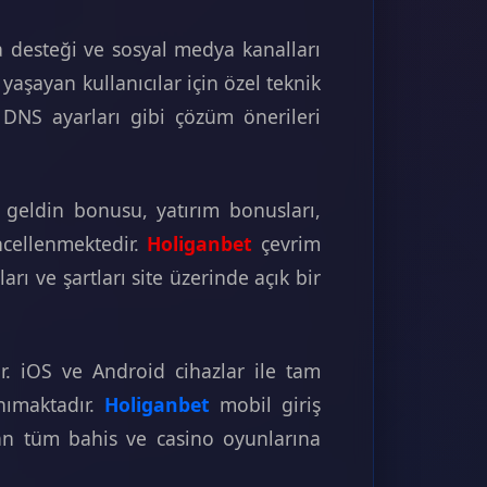
ta desteği ve sosyal medya kanalları
aşayan kullanıcılar için özel teknik
 DNS ayarları gibi çözüm önerileri
 geldin bonusu, yatırım bonusları,
ncellenmektedir.
Holiganbet
çevrim
rı ve şartları site üzerinde açık bir
r. iOS ve Android cihazlar ile tam
nımaktadır.
Holiganbet
mobil giriş
ndan tüm bahis ve casino oyunlarına