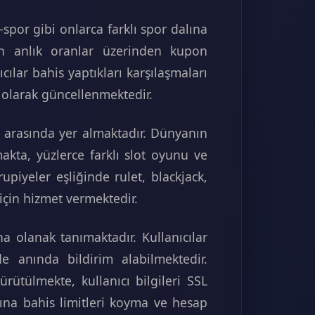
spor gibi onlarca farklı spor dalına
n anlık oranlar üzerinden kupon
cılar bahis yaptıkları karşılaşmaları
 olarak güncellenmektedir.
 arasında yer almaktadır. Dünyanın
akta, yüzlerce farklı slot oyunu ve
iyeler eşliğinde rulet, blackjack,
için hizmet vermektedir.
a olanak tanımaktadır. Kullanıcılar
e anında bildirim alabilmektedir.
ütülmekte, kullanıcı bilgileri SSL
rına bahis limitleri koyma ve hesap