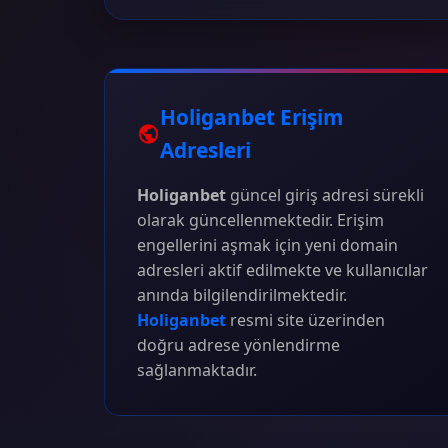
Holiganbet Erişim
Adresleri
Holiganbet
güncel giriş adresi sürekli
olarak güncellenmektedir. Erişim
engellerini aşmak için yeni domain
adresleri aktif edilmekte ve kullanıcılar
anında bilgilendirilmektedir.
Holiganbet
resmi site üzerinden
doğru adrese yönlendirme
sağlanmaktadır.