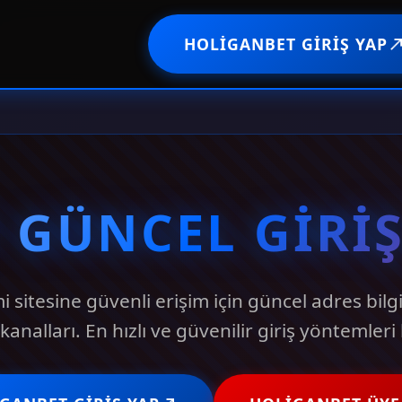
HOLIGANBET GIRIŞ YAP
GÜNCEL GIRIŞ
 sitesine güvenli erişim için güncel adres bilg
kanalları. En hızlı ve güvenilir giriş yöntemler