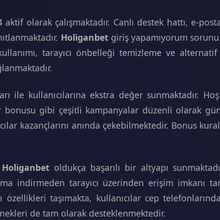
 aktif olarak çalışmaktadır. Canlı destek hattı, e-pos
anıtlanmaktadır.
Holiganbet
giriş yapamıyorum sorunu y
ullanımı, tarayıcı önbelleği temizleme ve alternatif
ğlanmaktadır.
 ile kullanıcılarına ekstra değer sunmaktadır. Hoş
ir bonusu gibi çeşitli kampanyalar düzenli olarak gü
ıcılar kazançlarını anında çekebilmektedir. Bonus kuralla
a
Holiganbet
oldukça başarılı bir altyapı sunmaktadı
ama indirmeden tarayıcı üzerinden erişim imkanı ta
 özellikleri taşımakta, kullanıcılar cep telefonları
nekleri de tam olarak desteklenmektedir.