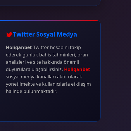
Twitter Sosyal Medya
Holiganbet
Twitter hesabını takip
ederek günlük bahis tahminleri, oran
analizleri ve site hakkında önemli
duyurulara ulaşabilirsiniz.
Holiganbet
sosyal medya kanalları aktif olarak
yönetilmekte ve kullanıcılarla etkileşim
halinde bulunmaktadır.