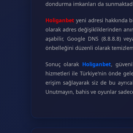
dondurma imkanları da sunmaktadı
Holiganbet
yeni adresi hakkında bil
olarak adres değişikliklerinden anı
aşabilir, Google DNS (8.8.8.8) veya
önbelleğini düzenli olarak temizle
Sonuç olarak
Holiganbet
, güveni
hizmetleri ile Türkiye'nin önde gel
erişim sağlayarak siz de bu ayrıcal
Unutmayın, bahis ve oyunlar sadece 