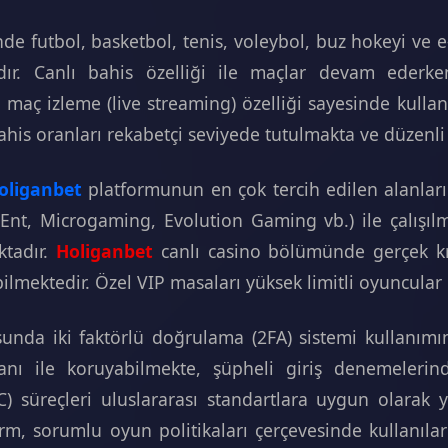
e futbol, basketbol, tenis, voleybol, buz hokeyi ve e-
ır. Canlı bahis özelliği ile maçlar devam ederke
 maç izleme (live streaming) özelliği sayesinde kullanı
ahis oranları rekabetçi seviyede tutulmakta ve düzenli
oliganbet
platformunun en çok tercih edilen alanları
Ent, Microgaming, Evolution Gaming vb.) ile çalışılm
ktadır.
Holiganbet
canlı casino bölümünde gerçek krup
lmektedir. Özel VIP masaları yüksek limitli oyuncular 
unda iki faktörlü doğrulama (2FA) sistemi kullanımın
anı ile koruyabilmekte, şüpheli giriş denemelerind
süreçleri uluslararası standartlara uygun olarak yür
orm, sorumlu oyun politikaları çerçevesinde kullanıla