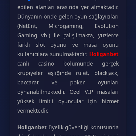
edilen alanları arasında yer almaktadır.
Dünyanın önde gelen oyun sağlayıcıları
(NetEnt, Microgaming, Evolution
Gaming vb.) ile çalışılmakta, yüzlerce
farklı slot oyunu ve masa oyunu
kullanıcılara sunulmaktadır.
Holiganbet
canlı casino bölümünde gerçek
krupiyeler eşliğinde rulet, blackjack,
baccarat ve poker oyunları
oynanabilmektedir. Özel VIP masaları
yüksek limitli oyuncular için hizmet
vermektedir.
Holiganbet
üyelik güvenliği konusunda