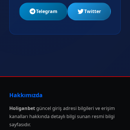
Telegram
Twitter
Hakkımızda
Holiganbet
güncel giriş adresi bilgileri ve erişim
kanalları hakkında detaylı bilgi sunan resmi bilgi
sayfasıdır.