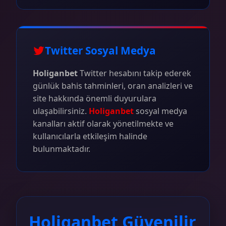
Twitter Sosyal Medya
Holiganbet
Twitter hesabını takip ederek
günlük bahis tahminleri, oran analizleri ve
site hakkında önemli duyurulara
ulaşabilirsiniz.
Holiganbet
sosyal medya
kanalları aktif olarak yönetilmekte ve
kullanıcılarla etkileşim halinde
bulunmaktadır.
Holiganbet Güvenilir