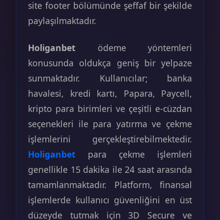
site footer bölümünde şeffaf bir şekilde
paylaşılmaktadır.
Holiganbet
ödeme yöntemleri
konusunda oldukça geniş bir yelpaze
sunmaktadır. Kullanıcılar; banka
havalesi, kredi kartı, Papara, Paycell,
kripto para birimleri ve çeşitli e-cüzdan
seçenekleri ile para yatırma ve çekme
işlemlerini gerçekleştirebilmektedir.
Holiganbet
para çekme işlemleri
genellikle 15 dakika ile 24 saat arasında
tamamlanmaktadır. Platform, finansal
işlemlerde kullanıcı güvenliğini en üst
düzeyde tutmak için 3D Secure ve