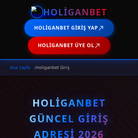
HOLIGANBET
HOLIGANBET GIRIŞ YAP
HOLIGANBET ÜYE OL
Ana Sayfa
Holiganbet Giriş
HOLIGANBET
GÜNCEL GIRIŞ
ADRESI 2026