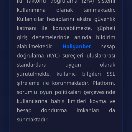
iki faktörlü doğrulama (2FA) sistemi
kullanımına olanak tanımaktadır.
Kullanıcılar hesaplarını ekstra güvenlik
katmanı ile koruyabilmekte, şüpheli
giriş denemelerinde anında bildirim
alabilmektedir.
Holiganbet
hesap
doğrulama (KYC) süreçleri uluslararası
standartlara uygun olarak
yürütülmekte, kullanıcı bilgileri SSL
şifreleme ile korunmaktadır. Platform,
sorumlu oyun politikaları çerçevesinde
kullanılarına bahis limitleri koyma ve
hesap dondurma imkanları da
sunmaktadır.