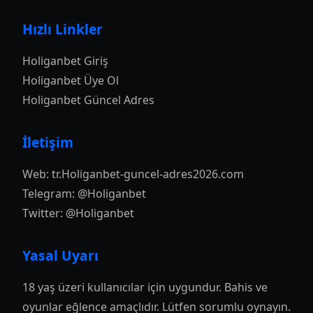
Hızlı Linkler
Holiganbet Giriş
Holiganbet Üye Ol
Holiganbet Güncel Adres
İletişim
Web:
tr.Holiganbet-guncel-adres2026.com
Telegram: @Holiganbet
Twitter: @Holiganbet
Yasal Uyarı
18 yaş üzeri kullanıcılar için uygundur. Bahis ve
oyunlar eğlence amaçlıdır. Lütfen sorumlu oynayın.