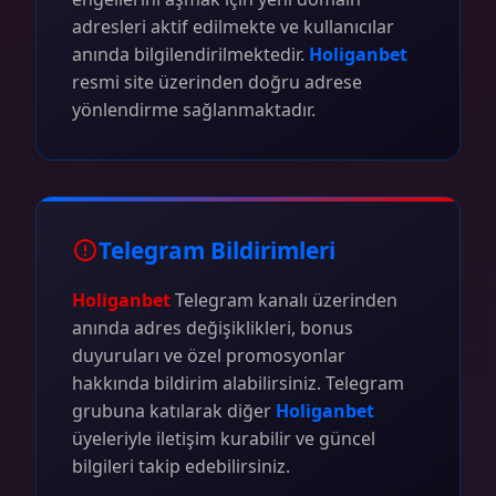
adresleri aktif edilmekte ve kullanıcılar
anında bilgilendirilmektedir.
Holiganbet
resmi site üzerinden doğru adrese
yönlendirme sağlanmaktadır.
Telegram Bildirimleri
Holiganbet
Telegram kanalı üzerinden
anında adres değişiklikleri, bonus
duyuruları ve özel promosyonlar
hakkında bildirim alabilirsiniz. Telegram
grubuna katılarak diğer
Holiganbet
üyeleriyle iletişim kurabilir ve güncel
bilgileri takip edebilirsiniz.