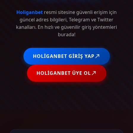
Holiganbet
resmi sitesine güvenli erişim için
güncel adres bilgileri, Telegram ve Twitter
kanalları. En hızlı ve güvenilir giriş yöntemleri
burada!
HOLIGANBET GIRIŞ YAP
HOLIGANBET ÜYE OL