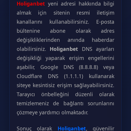
Holiganbet
yeni adresi hakkında bilgi
almak için sitenin resmi iletişim
kanallarını kullanabilirsiniz. E-posta
bültenine abone olarak adres
değişikliklerinden anında haberdar
olabilirsiniz.
Holiganbet
DNS ayarları
değişikliği yaparak erişim engellerini
aşabilir, Google DNS (8.8.8.8) veya
Cloudflare DNS (1.1.1.1) kullanarak
siteye kesintisiz erişim sağlayabilirsiniz.
Tarayıcı önbelleğini düzenli olarak
temizlemeniz de bağlantı sorunlarını
çözmeye yardımcı olmaktadır.
Sonuç olarak
Holiganbet
, güvenilir