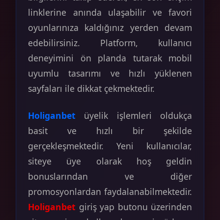
linklerine anında ulaşabilir ve favori
oyunlarınıza kaldığınız yerden devam
edebilirsiniz. Platform, kullanıcı
deneyimini ön planda tutarak mobil
uyumlu tasarımı ve hızlı yüklenen
sayfaları ile dikkat çekmektedir.
Holiganbet
üyelik işlemleri oldukça
basit ve hızlı bir şekilde
gerçekleşmektedir. Yeni kullanıcılar,
siteye üye olarak hoş geldin
bonuslarından ve diğer
promosyonlardan faydalanabilmektedir.
Holiganbet
giriş yap butonu üzerinden