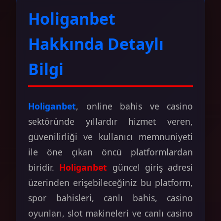
Holiganbet
Hakkında Detaylı
Bilgi
Holiganbet
, online bahis ve casino
sektöründe yıllardır hizmet veren,
güvenilirliği ve kullanıcı memnuniyeti
ile öne çıkan öncü platformlardan
biridir.
Holiganbet
güncel giriş adresi
üzerinden erişebileceğiniz bu platform,
spor bahisleri, canlı bahis, casino
oyunları, slot makineleri ve canlı casino