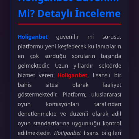
Mi? Detaylı İnceleme
Holiganbet
güvenilir mi sorusu,
platformu yeni keşfedecek kullanıcıların
en çok sorduğu soruların başında
gelmektedir. Uzun yıllardır sektörde
hizmet veren
Holiganbet
, lisanslı bir
bahis sitesi olarak faaliyet
göstermektedir. Platform, uluslararası
oyun komisyonları tarafından
denetlenmekte ve düzenli olarak adil
oyun standartlarına uygunluğu kontrol
edilmektedir.
Holiganbet
lisans bilgileri