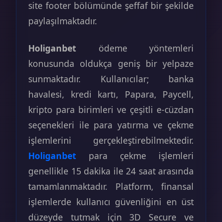
site footer bölümünde şeffaf bir şekilde
paylaşılmaktadır.
Holiganbet
ödeme yöntemleri
konusunda oldukça geniş bir yelpaze
sunmaktadır. Kullanıcılar; banka
havalesi, kredi kartı, Papara, Paycell,
kripto para birimleri ve çeşitli e-cüzdan
seçenekleri ile para yatırma ve çekme
işlemlerini gerçekleştirebilmektedir.
Holiganbet
para çekme işlemleri
genellikle 15 dakika ile 24 saat arasında
tamamlanmaktadır. Platform, finansal
işlemlerde kullanıcı güvenliğini en üst
düzeyde tutmak için 3D Secure ve