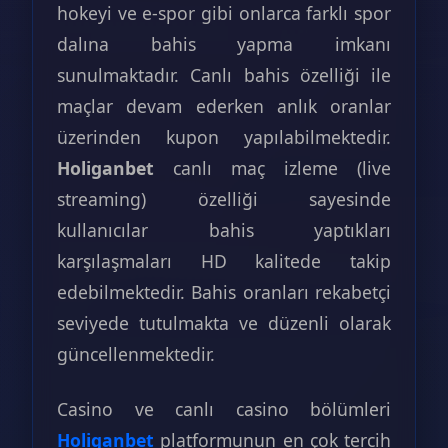
hokeyi ve e-spor gibi onlarca farklı spor
dalına bahis yapma imkanı
sunulmaktadır. Canlı bahis özelliği ile
maçlar devam ederken anlık oranlar
üzerinden kupon yapılabilmektedir.
Holiganbet
canlı maç izleme (live
streaming) özelliği sayesinde
kullanıcılar bahis yaptıkları
karşılaşmaları HD kalitede takip
edebilmektedir. Bahis oranları rekabetçi
seviyede tutulmakta ve düzenli olarak
güncellenmektedir.
Casino ve canlı casino bölümleri
Holiganbet
platformunun en çok tercih