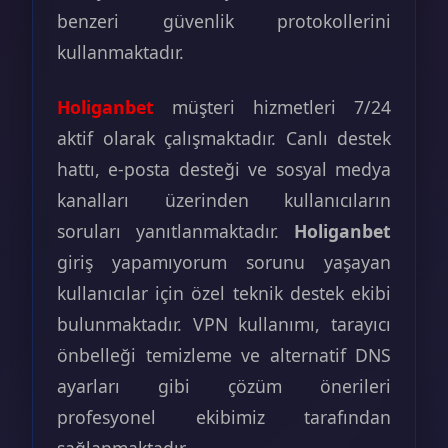
benzeri güvenlik protokollerini
kullanmaktadır.
Holiganbet
müşteri hizmetleri 7/24
aktif olarak çalışmaktadır. Canlı destek
hattı, e-posta desteği ve sosyal medya
kanalları üzerinden kullanıcıların
soruları yanıtlanmaktadır.
Holiganbet
giriş yapamıyorum sorunu yaşayan
kullanıcılar için özel teknik destek ekibi
bulunmaktadır. VPN kullanımı, tarayıcı
önbelleği temizleme ve alternatif DNS
ayarları gibi çözüm önerileri
profesyonel ekibimiz tarafından
sağlanmaktadır.