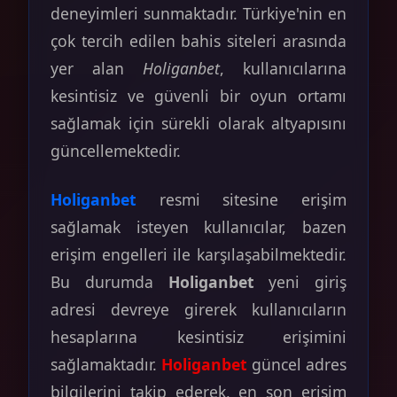
deneyimleri sunmaktadır. Türkiye'nin en
çok tercih edilen bahis siteleri arasında
yer alan
Holiganbet
, kullanıcılarına
kesintisiz ve güvenli bir oyun ortamı
sağlamak için sürekli olarak altyapısını
güncellemektedir.
Holiganbet
resmi sitesine erişim
sağlamak isteyen kullanıcılar, bazen
erişim engelleri ile karşılaşabilmektedir.
Bu durumda
Holiganbet
yeni giriş
adresi devreye girerek kullanıcıların
hesaplarına kesintisiz erişimini
sağlamaktadır.
Holiganbet
güncel adres
bilgilerini takip ederek, en son erişim