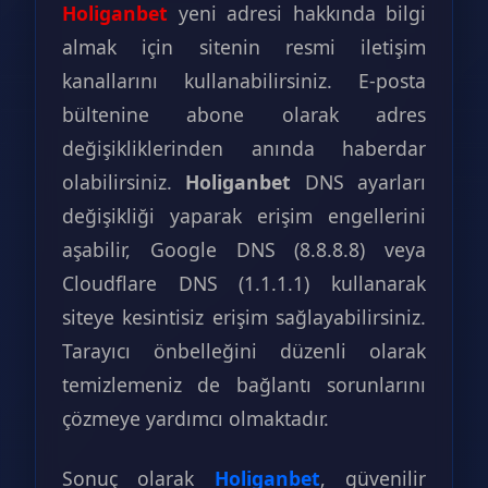
Holiganbet
yeni adresi hakkında bilgi
almak için sitenin resmi iletişim
kanallarını kullanabilirsiniz. E-posta
bültenine abone olarak adres
değişikliklerinden anında haberdar
olabilirsiniz.
Holiganbet
DNS ayarları
değişikliği yaparak erişim engellerini
aşabilir, Google DNS (8.8.8.8) veya
Cloudflare DNS (1.1.1.1) kullanarak
siteye kesintisiz erişim sağlayabilirsiniz.
Tarayıcı önbelleğini düzenli olarak
temizlemeniz de bağlantı sorunlarını
çözmeye yardımcı olmaktadır.
Sonuç olarak
Holiganbet
, güvenilir