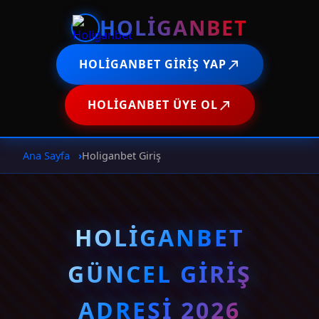
HOLIGANBET
HOLIGANBET GIRIŞ YAP
HOLIGANBET ÜYE OL
Ana Sayfa
Holiganbet Giriş
HOLIGANBET
GÜNCEL GIRIŞ
ADRESI 2026