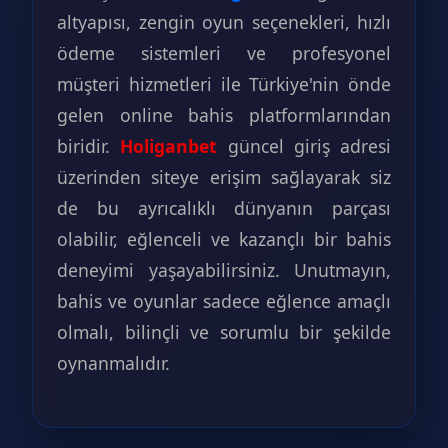
altyapısı, zengin oyun seçenekleri, hızlı
ödeme sistemleri ve profesyonel
müşteri hizmetleri ile Türkiye'nin önde
gelen online bahis platformlarından
biridir.
Holiganbet
güncel giriş adresi
üzerinden siteye erişim sağlayarak siz
de bu ayrıcalıklı dünyanın parçası
olabilir, eğlenceli ve kazançlı bir bahis
deneyimi yaşayabilirsiniz. Unutmayın,
bahis ve oyunlar sadece eğlence amaçlı
olmalı, bilinçli ve sorumlu bir şekilde
oynanmalıdır.