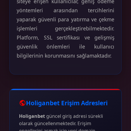
siteye erişen kullanıcılar, geniş ödeme
yöntemleri arasından tercihlerini
yaparak güvenli para yatırma ve çekme
işlemleri gerçekleştirebilmektedir.
Platform, SSL sertifikası ve gelişmiş
güvenlik önlemleri ile kullanıcı
bilgilerinin korunmasını sağlamaktadır.
Holiganbet Erişim Adresleri
Holiganbet
güncel giriş adresi sürekli
olarak güncellenmektedir. Erişim
engellerini aşmak için yeni domain