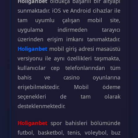
Holiganbet
oldukça başarılı bir altyapı
sunmaktadır. iOS ve Android cihazlar ile
tam uyumlu çalışan mobil site,
uygulama indirmeden tarayıcı
üzerinden erişim imkanı tanımaktadır.
Holiganbet
mobil giriş adresi masaüstü
versiyonu ile aynı özellikleri taşımakta,
kullanıcılar cep telefonlarından tüm
bahis ve casino oyunlarına
erişebilmektedir. Mobil ödeme
seçenekleri de tam olarak
desteklenmektedir.
Holiganbet
spor bahisleri bölümünde
futbol, basketbol, tenis, voleybol, buz