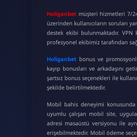
Holiganbet
müşteri hizmetleri 7/24
üzerinden kullanıcıların soruları y
destek ekibi bulunmaktadır. VPN k
profesyonel ekibimiz tarafından sa
Holiganbet
bonus ve promosyonları
kayıp bonusları ve arkadaşını get
şartsız bonus seçenekleri ile kullan
şekilde belirtilmektedir.
Mobil bahis deneyimi konusund
uyumlu çalışan mobil site, uygul
adresi masaüstü versiyonu ile aynı
erişebilmektedir. Mobil ödeme seçe