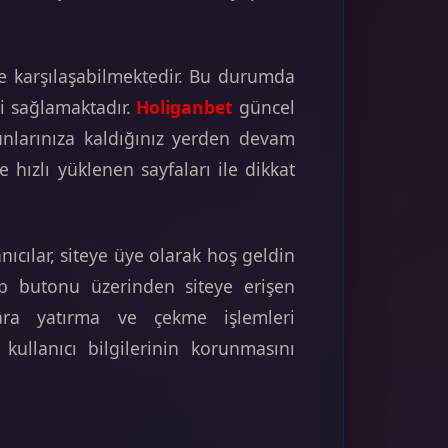
ile karşılaşabilmektedir. Bu durumda
ni sağlamaktadır.
Holiganbet
güncel
yunlarınıza kaldığınız yerden devam
 hızlı yüklenen sayfaları ile dikkat
nıcılar, siteye üye olarak hoş geldin
p butonu üzerinden siteye erişen
para yatırma ve çekme işlemleri
 kullanıcı bilgilerinin korunmasını