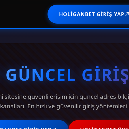
HOLIGANBET GIRIŞ YAP
GÜNCEL GIRIŞ
 sitesine güvenli erişim için güncel adres bilg
kanalları. En hızlı ve güvenilir giriş yöntemler