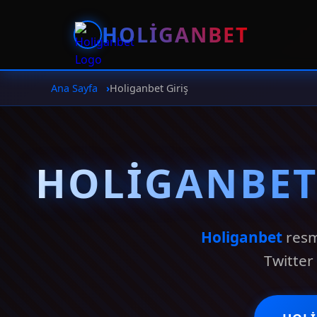
HOLIGANBET
Ana Sayfa
Holiganbet Giriş
HOLIGANBET 
Holiganbet
resmi
Twitter 