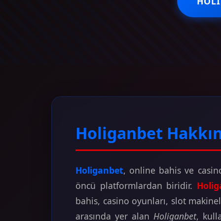
HOLI
Holiganbet Hakkınd
Holiganbet
, online bahis ve casin
öncü platformlardan biridir.
Holig
bahis, casino oyunları, slot makinel
arasında yer alan
Holiganbet
, kull