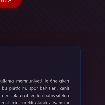
 OL
 kullanıcı memnuniyeti ile öne çıkan
 bu platform, spor bahisleri, canlı
n en çok tercih edilen bahis siteleri
amak için sürekli olarak altyapısını