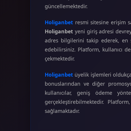
güncellemektedir.
Holiganbet
resmi sitesine erişim s
Holiganbet
yeni giriş adresi devrey
adres bilgilerini takip ederek, en
edebilirsiniz. Platform, kullanıcı 
çekmektedir.
Holiganbet
üyelik işlemleri oldukça
bonuslarından ve diğer promosyo
kullanıcılar, geniş ödeme yönt
gerçekleştirebilmektedir. Platform
sağlamaktadır.