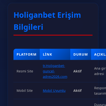
Holiganbet Erişim
Bilgileri
PLATFORM
LINK
DURUM
AÇIK
tr.Holiganbet-
Ana gir
Resmi Site
guncel-
Aktif
adresi
adres2026.com
Respon
Mobil Site
Mobil Uyumlu
Aktif
tasarı
Duyur