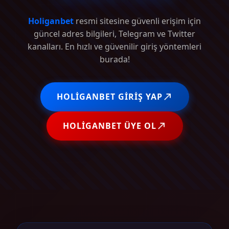
Holiganbet
resmi sitesine güvenli erişim için
güncel adres bilgileri, Telegram ve Twitter
kanalları. En hızlı ve güvenilir giriş yöntemleri
burada!
HOLIGANBET GIRIŞ YAP
HOLIGANBET ÜYE OL