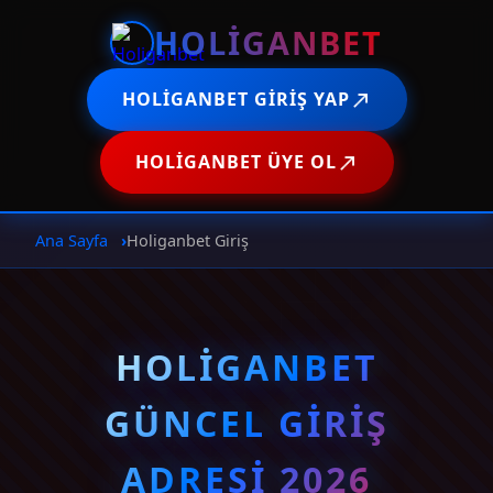
HOLIGANBET
HOLIGANBET GIRIŞ YAP
HOLIGANBET ÜYE OL
Ana Sayfa
Holiganbet Giriş
HOLIGANBET
GÜNCEL GIRIŞ
ADRESI 2026