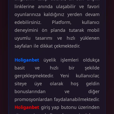
linklerine anında ulaşabilir ve favori
oyunlarınıza kaldığınız yerden devam
edebilirsiniz. Platform, kullanıcı
deneyimini ön planda tutarak mobil
uyumlu tasarımı ve hızlı yüklenen
sayfaları ile dikkat çekmektedir.
Holiganbet
üyelik işlemleri oldukça
basit ve hızlı bir şekilde
gerçekleşmektedir. Yeni kullanıcılar,
siteye üye olarak hoş geldin
bonuslarından ve diğer
promosyonlardan faydalanabilmektedir.
Holiganbet
giriş yap butonu üzerinden