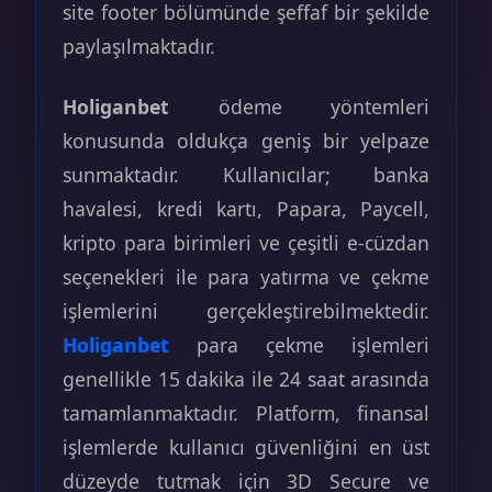
site footer bölümünde şeffaf bir şekilde
paylaşılmaktadır.
Holiganbet
ödeme yöntemleri
konusunda oldukça geniş bir yelpaze
sunmaktadır. Kullanıcılar; banka
havalesi, kredi kartı, Papara, Paycell,
kripto para birimleri ve çeşitli e-cüzdan
seçenekleri ile para yatırma ve çekme
işlemlerini gerçekleştirebilmektedir.
Holiganbet
para çekme işlemleri
genellikle 15 dakika ile 24 saat arasında
tamamlanmaktadır. Platform, finansal
işlemlerde kullanıcı güvenliğini en üst
düzeyde tutmak için 3D Secure ve