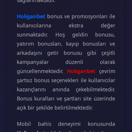
Holiganbet
bonus ve promosyonları ile
kullanıcılarına ekstra değer
sunmaktadır. Hoş geldin bonusu,
yatırım bonusları, kayıp bonusları ve
arkadaşını getir bonusu gibi çeşitli
kampanyalar düzenli olarak
güncellenmektedir.
Holiganbet
çevrim
şartsız bonus seçenekleri ile kullanıcılar
kazançlarını anında çekebilmektedir.
Bonus kuralları ve şartları site üzerinde
açık bir şekilde belirtilmektedir.
Mobil bahis deneyimi konusunda