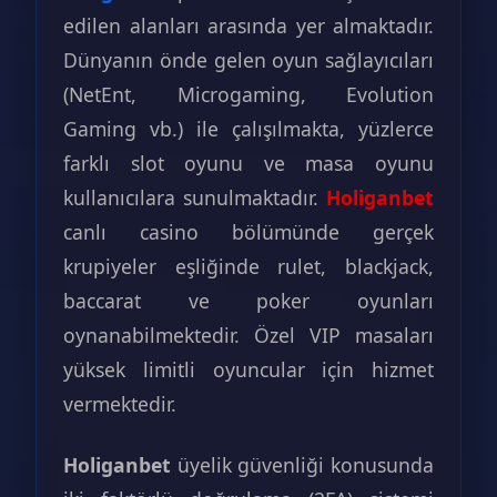
edilen alanları arasında yer almaktadır.
Dünyanın önde gelen oyun sağlayıcıları
(NetEnt, Microgaming, Evolution
Gaming vb.) ile çalışılmakta, yüzlerce
farklı slot oyunu ve masa oyunu
kullanıcılara sunulmaktadır.
Holiganbet
canlı casino bölümünde gerçek
krupiyeler eşliğinde rulet, blackjack,
baccarat ve poker oyunları
oynanabilmektedir. Özel VIP masaları
yüksek limitli oyuncular için hizmet
vermektedir.
Holiganbet
üyelik güvenliği konusunda