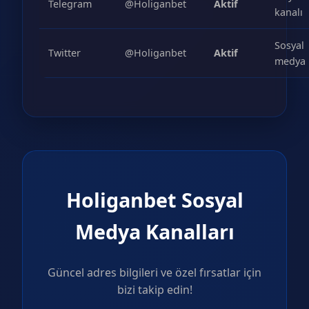
Telegram
@Holiganbet
Aktif
kanalı
Sosyal
Twitter
@Holiganbet
Aktif
medya
Holiganbet Sosyal
Medya Kanalları
Güncel adres bilgileri ve özel fırsatlar için
bizi takip edin!