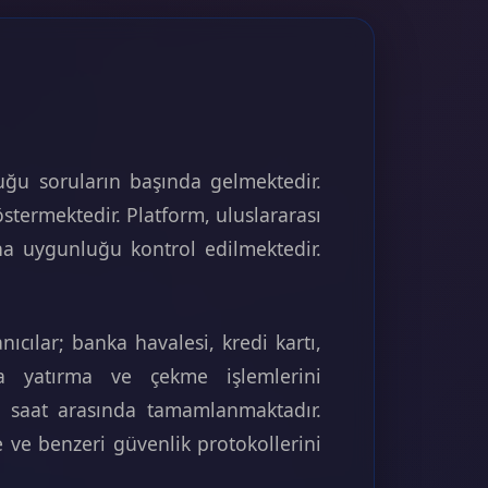
uğu soruların başında gelmektedir.
 göstermektedir. Platform, uluslararası
na uygunluğu kontrol edilmektedir.
ılar; banka havalesi, kredi kartı,
ra yatırma ve çekme işlemlerini
4 saat arasında tamamlanmaktadır.
 ve benzeri güvenlik protokollerini