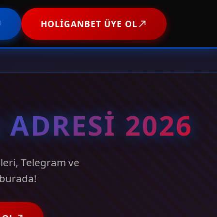
HOLIGANBET ÜYE OL
 ADRESI 2026
ileri, Telegram ve
i burada!