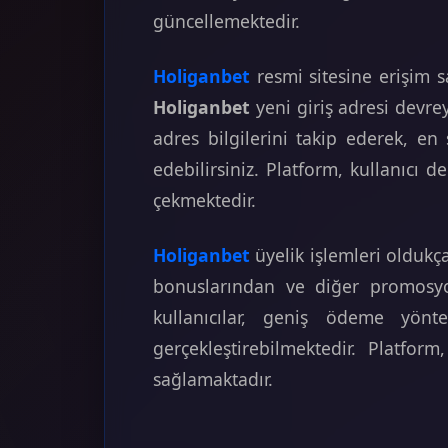
güncellemektedir.
Holiganbet
resmi sitesine erişim s
Holiganbet
yeni giriş adresi devrey
adres bilgilerini takip ederek, en
edebilirsiniz. Platform, kullanıcı 
çekmektedir.
Holiganbet
üyelik işlemleri oldukça
bonuslarından ve diğer promosyo
kullanıcılar, geniş ödeme yönt
gerçekleştirebilmektedir. Platform
sağlamaktadır.