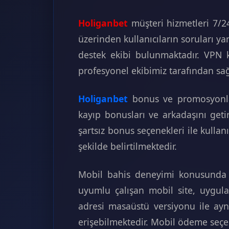
Holiganbet
müşteri hizmetleri 7/24
üzerinden kullanıcıların soruları y
destek ekibi bulunmaktadır. VPN k
profesyonel ekibimiz tarafından sa
Holiganbet
bonus ve promosyonları
kayıp bonusları ve arkadaşını get
şartsız bonus seçenekleri ile kullan
şekilde belirtilmektedir.
Mobil bahis deneyimi konusund
uyumlu çalışan mobil site, uygul
adresi masaüstü versiyonu ile aynı
erişebilmektedir. Mobil ödeme seçe