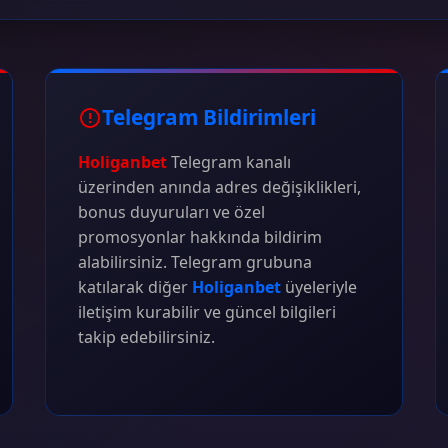
Telegram Bildirimleri
Holiganbet
Telegram kanalı
üzerinden anında adres değişiklikleri,
bonus duyuruları ve özel
promosyonlar hakkında bildirim
alabilirsiniz. Telegram grubuna
katılarak diğer
Holiganbet
üyeleriyle
iletişim kurabilir ve güncel bilgileri
takip edebilirsiniz.