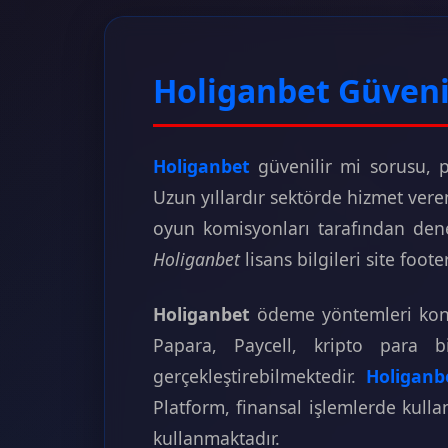
Holiganbet Güveni
Holiganbet
güvenilir mi sorusu, p
Uzun yıllardır sektörde hizmet ver
oyun komisyonları tarafından dene
Holiganbet
lisans bilgileri site foot
Holiganbet
ödeme yöntemleri konus
Papara, Paycell, kripto para b
gerçekleştirebilmektedir.
Holiganb
Platform, finansal işlemlerde kull
kullanmaktadır.