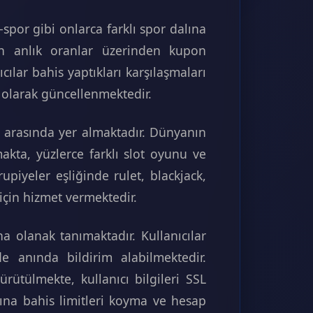
spor gibi onlarca farklı spor dalına
n anlık oranlar üzerinden kupon
cılar bahis yaptıkları karşılaşmaları
 olarak güncellenmektedir.
 arasında yer almaktadır. Dünyanın
akta, yüzlerce farklı slot oyunu ve
iyeler eşliğinde rulet, blackjack,
için hizmet vermektedir.
a olanak tanımaktadır. Kullanıcılar
e anında bildirim alabilmektedir.
ütülmekte, kullanıcı bilgileri SSL
rına bahis limitleri koyma ve hesap