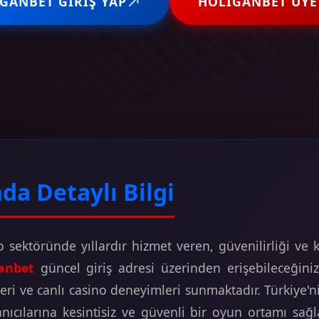
GANBET GIRIŞ YAP
HOLIGANBET ÜYE
a Detaylı Bilgi
o sektöründe yıllardır hizmet veren, güvenilirliği ve
anbet
güncel giriş adresi üzerinden erişebileceğiniz
eri ve canlı casino deneyimleri sunmaktadır. Türkiye'ni
anıcılarına kesintisiz ve güvenli bir oyun ortamı sağl