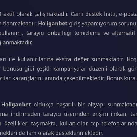
 aktif olarak çalışmaktadır. Canlı destek hattı, e-pos
anıtlanmaktadır.
Holiganbet
giriş yapamıyorum sorunu y
ullanımı, tarayıcı önbelleği temizleme ve alternatif
ğlanmaktadır.
 ile kullanıcılarına ekstra değer sunmaktadır. Hoş
ir bonusu gibi çeşitli kampanyalar düzenli olarak gü
ıcılar kazançlarını anında çekebilmektedir. Bonus kuralla
a
Holiganbet
oldukça başarılı bir altyapı sunmaktadı
ama indirmeden tarayıcı üzerinden erişim imkanı ta
 özellikleri taşımakta, kullanıcılar cep telefonları
nekleri de tam olarak desteklenmektedir.