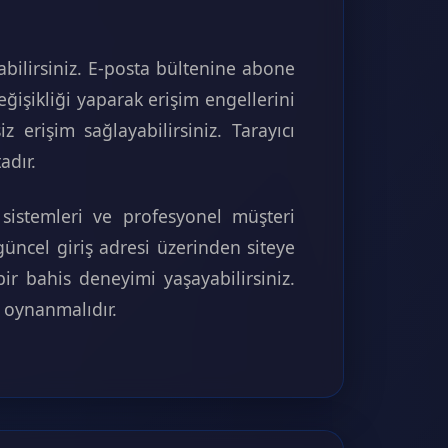
nabilirsiniz. E-posta bültenine abone
ğişikliği yaparak erişim engellerini
z erişim sağlayabilirsiniz. Tarayıcı
adır.
 sistemleri ve profesyonel müşteri
üncel giriş adresi üzerinden siteye
bir bahis deneyimi yaşayabilirsiniz.
e oynanmalıdır.