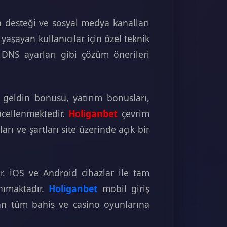
ta desteği ve sosyal medya kanalları
aşayan kullanıcılar için özel teknik
 DNS ayarları gibi çözüm önerileri
 geldin bonusu, yatırım bonusları,
ncellenmektedir.
Holiganbet
çevrim
rı ve şartları site üzerinde açık bir
r. iOS ve Android cihazlar ile tam
nımaktadır.
Holiganbet
mobil giriş
ndan tüm bahis ve casino oyunlarına