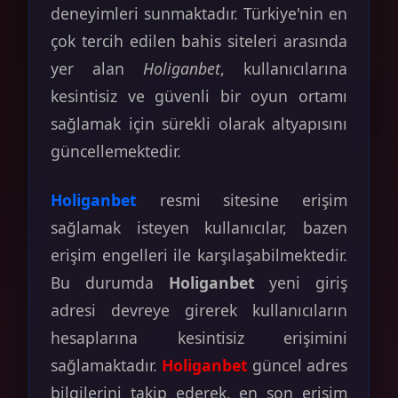
deneyimleri sunmaktadır. Türkiye'nin en
çok tercih edilen bahis siteleri arasında
yer alan
Holiganbet
, kullanıcılarına
kesintisiz ve güvenli bir oyun ortamı
sağlamak için sürekli olarak altyapısını
güncellemektedir.
Holiganbet
resmi sitesine erişim
sağlamak isteyen kullanıcılar, bazen
erişim engelleri ile karşılaşabilmektedir.
Bu durumda
Holiganbet
yeni giriş
adresi devreye girerek kullanıcıların
hesaplarına kesintisiz erişimini
sağlamaktadır.
Holiganbet
güncel adres
bilgilerini takip ederek, en son erişim