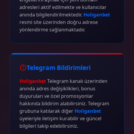
adresleri aktif edilmekte ve kullanıcılar
anında bilgilendirilmektedir.
Holiganbet
resmi site üzerinden doğru adrese
yönlendirme sağlanmaktadır.
Telegram Bildirimleri
Holiganbet
Telegram kanalı üzerinden
anında adres değişiklikleri, bonus
duyuruları ve özel promosyonlar
hakkında bildirim alabilirsiniz. Telegram
grubuna katılarak diğer
Holiganbet
üyeleriyle iletişim kurabilir ve güncel
bilgileri takip edebilirsiniz.