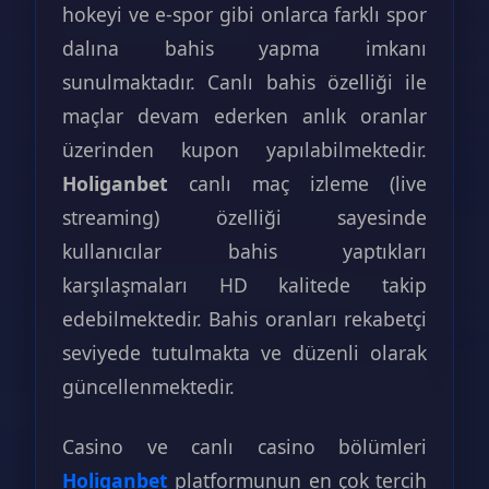
hokeyi ve e-spor gibi onlarca farklı spor
dalına bahis yapma imkanı
sunulmaktadır. Canlı bahis özelliği ile
maçlar devam ederken anlık oranlar
üzerinden kupon yapılabilmektedir.
Holiganbet
canlı maç izleme (live
streaming) özelliği sayesinde
kullanıcılar bahis yaptıkları
karşılaşmaları HD kalitede takip
edebilmektedir. Bahis oranları rekabetçi
seviyede tutulmakta ve düzenli olarak
güncellenmektedir.
Casino ve canlı casino bölümleri
Holiganbet
platformunun en çok tercih