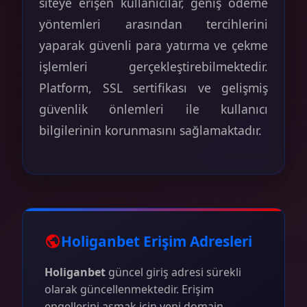
siteye erişen kullanıcılar, geniş ödeme
yöntemleri arasından tercihlerini
yaparak güvenli para yatırma ve çekme
işlemleri gerçekleştirebilmektedir.
Platform, SSL sertifikası ve gelişmiş
güvenlik önlemleri ile kullanıcı
bilgilerinin korunmasını sağlamaktadır.
Holiganbet Erişim Adresleri
Holiganbet
güncel giriş adresi sürekli
olarak güncellenmektedir. Erişim
engellerini aşmak için yeni domain