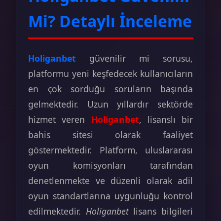
Mi? Detaylı İnceleme
Holiganbet
güvenilir mi sorusu,
platformu yeni keşfedecek kullanıcıların
en çok sorduğu soruların başında
gelmektedir. Uzun yıllardır sektörde
hizmet veren
Holiganbet
, lisanslı bir
bahis sitesi olarak faaliyet
göstermektedir. Platform, uluslararası
oyun komisyonları tarafından
denetlenmekte ve düzenli olarak adil
oyun standartlarına uygunluğu kontrol
edilmektedir.
Holiganbet
lisans bilgileri