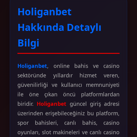
Holiganbet
Hakkında Detaylı
Bilgi
Holiganbet
, online bahis ve casino
sektöründe yıllardır hizmet veren,
güvenilirliği ve kullanıcı memnuniyeti
ile öne çıkan öncü platformlardan
biridir.
Holiganbet
güncel giriş adresi
üzerinden erişebileceğiniz bu platform,
spor bahisleri, canlı bahis, casino
oyunları, slot makineleri ve canlı casino