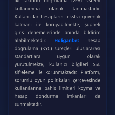
iki faktörlü doğrulama (2FA) sistemi
kullanımına olanak tanımaktadır.
Kullanıcılar hesaplarını ekstra güvenlik
katmanı ile koruyabilmekte, şüpheli
giriş denemelerinde anında bildirim
alabilmektedir.
Holiganbet
hesap
doğrulama (KYC) süreçleri uluslararası
standartlara uygun olarak
yürütülmekte, kullanıcı bilgileri SSL
şifreleme ile korunmaktadır. Platform,
sorumlu oyun politikaları çerçevesinde
kullanılarına bahis limitleri koyma ve
hesap dondurma imkanları da
sunmaktadır.