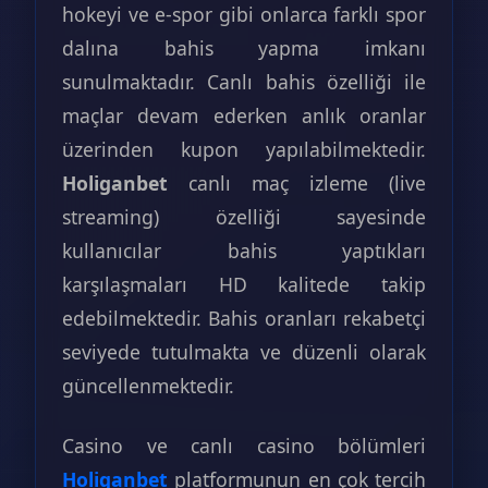
hokeyi ve e-spor gibi onlarca farklı spor
dalına bahis yapma imkanı
sunulmaktadır. Canlı bahis özelliği ile
maçlar devam ederken anlık oranlar
üzerinden kupon yapılabilmektedir.
Holiganbet
canlı maç izleme (live
streaming) özelliği sayesinde
kullanıcılar bahis yaptıkları
karşılaşmaları HD kalitede takip
edebilmektedir. Bahis oranları rekabetçi
seviyede tutulmakta ve düzenli olarak
güncellenmektedir.
Casino ve canlı casino bölümleri
Holiganbet
platformunun en çok tercih