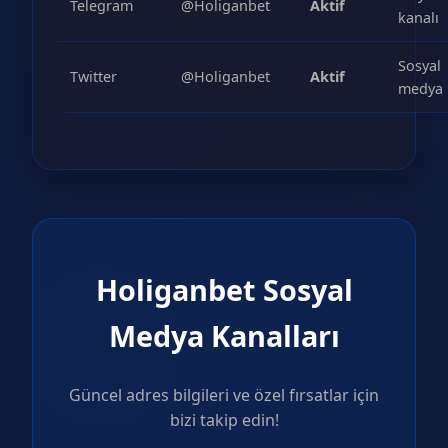
Telegram
@Holiganbet
Aktif
kanalı
Sosyal
Twitter
@Holiganbet
Aktif
medya
Holiganbet Sosyal
Medya Kanalları
Güncel adres bilgileri ve özel fırsatlar için
bizi takip edin!