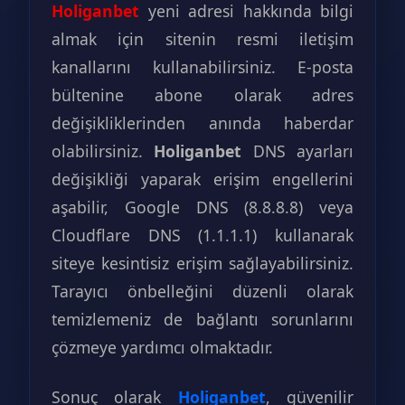
Holiganbet
yeni adresi hakkında bilgi
almak için sitenin resmi iletişim
kanallarını kullanabilirsiniz. E-posta
bültenine abone olarak adres
değişikliklerinden anında haberdar
olabilirsiniz.
Holiganbet
DNS ayarları
değişikliği yaparak erişim engellerini
aşabilir, Google DNS (8.8.8.8) veya
Cloudflare DNS (1.1.1.1) kullanarak
siteye kesintisiz erişim sağlayabilirsiniz.
Tarayıcı önbelleğini düzenli olarak
temizlemeniz de bağlantı sorunlarını
çözmeye yardımcı olmaktadır.
Sonuç olarak
Holiganbet
, güvenilir