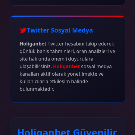
Twitter Sosyal Medya
Holiganbet
Twitter hesabını takip ederek
günlük bahis tahminleri, oran analizleri ve
site hakkında önemli duyurulara
ulaşabilirsiniz.
Holiganbet
sosyal medya
kanalları aktif olarak yönetilmekte ve
kullanıcılarla etkileşim halinde
bulunmaktadır.
Holiganbet Güvenilir