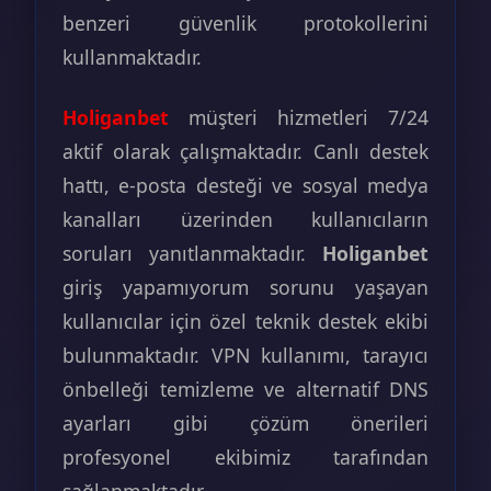
benzeri güvenlik protokollerini
kullanmaktadır.
Holiganbet
müşteri hizmetleri 7/24
aktif olarak çalışmaktadır. Canlı destek
hattı, e-posta desteği ve sosyal medya
kanalları üzerinden kullanıcıların
soruları yanıtlanmaktadır.
Holiganbet
giriş yapamıyorum sorunu yaşayan
kullanıcılar için özel teknik destek ekibi
bulunmaktadır. VPN kullanımı, tarayıcı
önbelleği temizleme ve alternatif DNS
ayarları gibi çözüm önerileri
profesyonel ekibimiz tarafından
sağlanmaktadır.