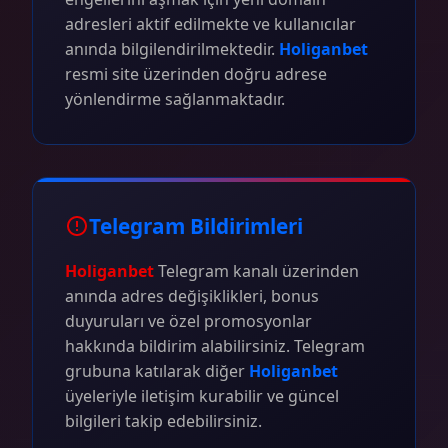
adresleri aktif edilmekte ve kullanıcılar
anında bilgilendirilmektedir.
Holiganbet
resmi site üzerinden doğru adrese
yönlendirme sağlanmaktadır.
Telegram Bildirimleri
Holiganbet
Telegram kanalı üzerinden
anında adres değişiklikleri, bonus
duyuruları ve özel promosyonlar
hakkında bildirim alabilirsiniz. Telegram
grubuna katılarak diğer
Holiganbet
üyeleriyle iletişim kurabilir ve güncel
bilgileri takip edebilirsiniz.