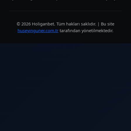
© 2026 Holiganbet. Tüm hakları saklıdır. | Bu site
huseyinguner.com.tr
tarafından yönetilmektedir.