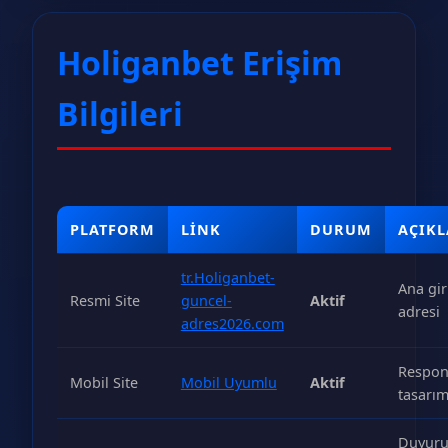
Holiganbet Erişim
Bilgileri
PLATFORM
LINK
DURUM
AÇIK
tr.Holiganbet-
Ana gir
Resmi Site
guncel-
Aktif
adresi
adres2026.com
Respon
Mobil Site
Mobil Uyumlu
Aktif
tasarı
Duyur