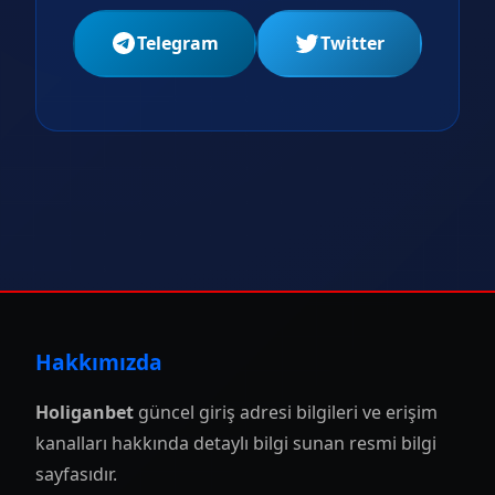
Telegram
Twitter
Hakkımızda
Holiganbet
güncel giriş adresi bilgileri ve erişim
kanalları hakkında detaylı bilgi sunan resmi bilgi
sayfasıdır.