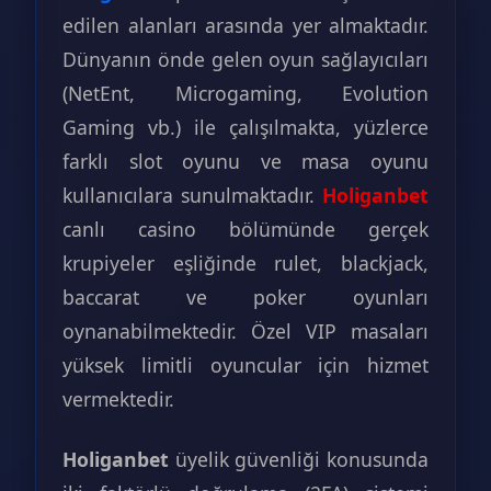
edilen alanları arasında yer almaktadır.
Dünyanın önde gelen oyun sağlayıcıları
(NetEnt, Microgaming, Evolution
Gaming vb.) ile çalışılmakta, yüzlerce
farklı slot oyunu ve masa oyunu
kullanıcılara sunulmaktadır.
Holiganbet
canlı casino bölümünde gerçek
krupiyeler eşliğinde rulet, blackjack,
baccarat ve poker oyunları
oynanabilmektedir. Özel VIP masaları
yüksek limitli oyuncular için hizmet
vermektedir.
Holiganbet
üyelik güvenliği konusunda