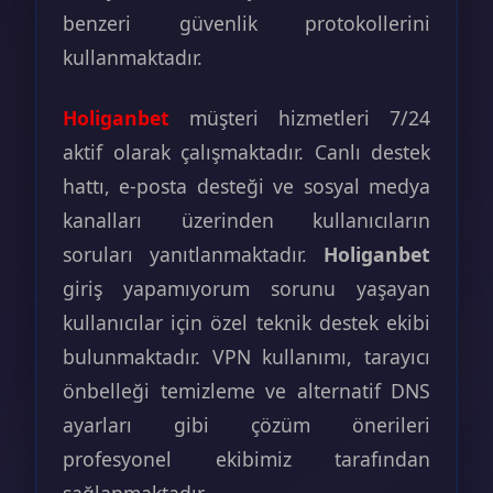
benzeri güvenlik protokollerini
kullanmaktadır.
Holiganbet
müşteri hizmetleri 7/24
aktif olarak çalışmaktadır. Canlı destek
hattı, e-posta desteği ve sosyal medya
kanalları üzerinden kullanıcıların
soruları yanıtlanmaktadır.
Holiganbet
giriş yapamıyorum sorunu yaşayan
kullanıcılar için özel teknik destek ekibi
bulunmaktadır. VPN kullanımı, tarayıcı
önbelleği temizleme ve alternatif DNS
ayarları gibi çözüm önerileri
profesyonel ekibimiz tarafından
sağlanmaktadır.