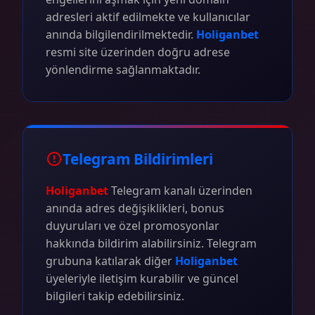
adresleri aktif edilmekte ve kullanıcılar
anında bilgilendirilmektedir.
Holiganbet
resmi site üzerinden doğru adrese
yönlendirme sağlanmaktadır.
Telegram Bildirimleri
Holiganbet
Telegram kanalı üzerinden
anında adres değişiklikleri, bonus
duyuruları ve özel promosyonlar
hakkında bildirim alabilirsiniz. Telegram
grubuna katılarak diğer
Holiganbet
üyeleriyle iletişim kurabilir ve güncel
bilgileri takip edebilirsiniz.