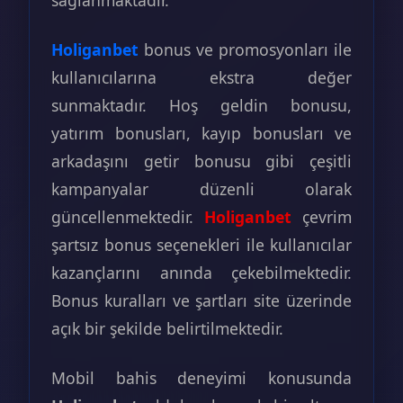
Holiganbet
bonus ve promosyonları ile
kullanıcılarına ekstra değer
sunmaktadır. Hoş geldin bonusu,
yatırım bonusları, kayıp bonusları ve
arkadaşını getir bonusu gibi çeşitli
kampanyalar düzenli olarak
güncellenmektedir.
Holiganbet
çevrim
şartsız bonus seçenekleri ile kullanıcılar
kazançlarını anında çekebilmektedir.
Bonus kuralları ve şartları site üzerinde
açık bir şekilde belirtilmektedir.
Mobil bahis deneyimi konusunda