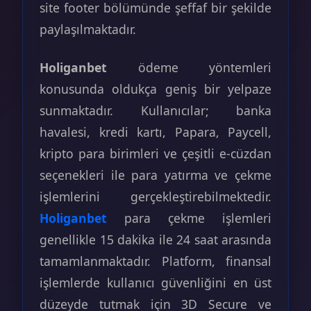
site footer bölümünde şeffaf bir şekilde
paylaşılmaktadır.
Holiganbet
ödeme yöntemleri
konusunda oldukça geniş bir yelpaze
sunmaktadır. Kullanıcılar; banka
havalesi, kredi kartı, Papara, Paycell,
kripto para birimleri ve çeşitli e-cüzdan
seçenekleri ile para yatırma ve çekme
işlemlerini gerçekleştirebilmektedir.
Holiganbet
para çekme işlemleri
genellikle 15 dakika ile 24 saat arasında
tamamlanmaktadır. Platform, finansal
işlemlerde kullanıcı güvenliğini en üst
düzeyde tutmak için 3D Secure ve