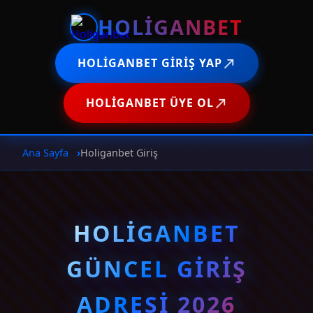
HOLIGANBET
HOLIGANBET GIRIŞ YAP
HOLIGANBET ÜYE OL
Ana Sayfa
Holiganbet Giriş
HOLIGANBET
GÜNCEL GIRIŞ
ADRESI 2026