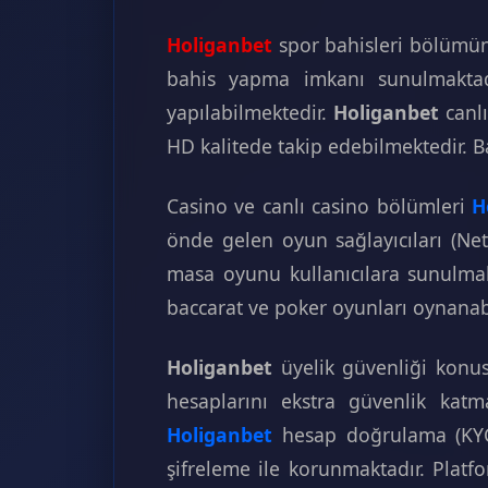
Holiganbet
spor bahisleri bölümünd
bahis yapma imkanı sunulmaktad
yapılabilmektedir.
Holiganbet
canlı
HD kalitede takip edebilmektedir. B
Casino ve canlı casino bölümleri
H
önde gelen oyun sağlayıcıları (Net
masa oyunu kullanıcılara sunulma
baccarat ve poker oyunları oynanabi
Holiganbet
üyelik güvenliği konus
hesaplarını ekstra güvenlik katm
Holiganbet
hesap doğrulama (KYC) 
şifreleme ile korunmaktadır. Platf