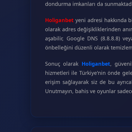
dondurma imkanları da sunmaktadı
Holiganbet
yeni adresi hakkında bil
olarak adres değişikliklerinden anı
aşabilir, Google DNS (8.8.8.8) veya
önbelleğini düzenli olarak temizle
Sonuç olarak
Holiganbet
, güveni
hizmetleri ile Türkiye'nin önde gel
erişim sağlayarak siz de bu ayrıcal
Unutmayın, bahis ve oyunlar sadece 