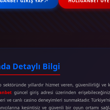
GANBET GIRIŞ YAP
HOLIGANBET ÜYE
a Detaylı Bilgi
o sektöründe yıllardır hizmet veren, güvenilirliği ve
anbet
güncel giriş adresi üzerinden erişebileceğiniz
eri ve canlı casino deneyimleri sunmaktadır. Türkiye'ni
anıcılarına kesintisiz ve güvenli bir oyun ortamı sağl