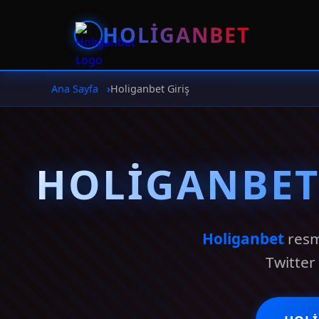
HOLIGANBET
Ana Sayfa
Holiganbet Giriş
HOLIGANBET 
Holiganbet
resmi
Twitter 