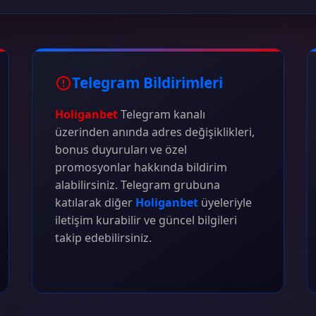
Telegram Bildirimleri
Holiganbet
Telegram kanalı
üzerinden anında adres değişiklikleri,
bonus duyuruları ve özel
promosyonlar hakkında bildirim
alabilirsiniz. Telegram grubuna
katılarak diğer
Holiganbet
üyeleriyle
iletişim kurabilir ve güncel bilgileri
takip edebilirsiniz.