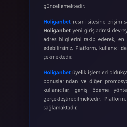
güncellemektedir.
Holiganbet
resmi sitesine erişim s
Holiganbet
yeni giriş adresi devrey
adres bilgilerini takip ederek, en
edebilirsiniz. Platform, kullanıcı 
çekmektedir.
Holiganbet
üyelik işlemleri oldukça
bonuslarından ve diğer promosyo
kullanıcılar, geniş ödeme yönt
gerçekleştirebilmektedir. Platform
sağlamaktadır.