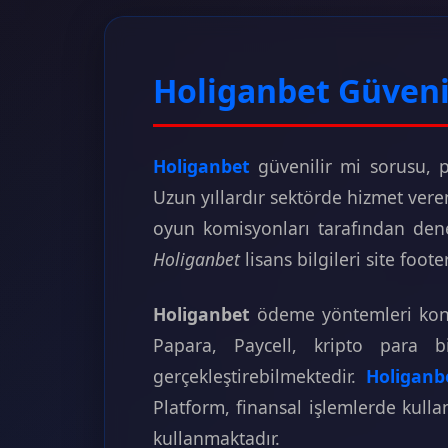
Holiganbet Güveni
Holiganbet
güvenilir mi sorusu, p
Uzun yıllardır sektörde hizmet ver
oyun komisyonları tarafından dene
Holiganbet
lisans bilgileri site foot
Holiganbet
ödeme yöntemleri konus
Papara, Paycell, kripto para b
gerçekleştirebilmektedir.
Holiganb
Platform, finansal işlemlerde kull
kullanmaktadır.