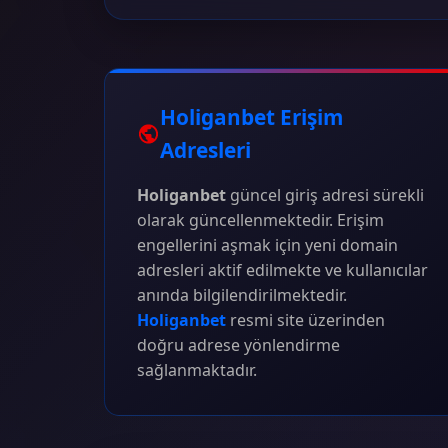
Holiganbet Erişim
Adresleri
Holiganbet
güncel giriş adresi sürekli
olarak güncellenmektedir. Erişim
engellerini aşmak için yeni domain
adresleri aktif edilmekte ve kullanıcılar
anında bilgilendirilmektedir.
Holiganbet
resmi site üzerinden
doğru adrese yönlendirme
sağlanmaktadır.