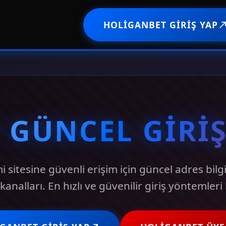
HOLIGANBET GIRIŞ YAP
GÜNCEL GIRIŞ
 sitesine güvenli erişim için güncel adres bilg
kanalları. En hızlı ve güvenilir giriş yöntemler