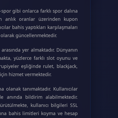
spor gibi onlarca farklı spor dalına
n anlık oranlar üzerinden kupon
cılar bahis yaptıkları karşılaşmaları
 olarak güncellenmektedir.
 arasında yer almaktadır. Dünyanın
akta, yüzlerce farklı slot oyunu ve
iyeler eşliğinde rulet, blackjack,
için hizmet vermektedir.
a olanak tanımaktadır. Kullanıcılar
e anında bildirim alabilmektedir.
ütülmekte, kullanıcı bilgileri SSL
rına bahis limitleri koyma ve hesap