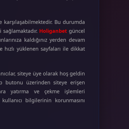
ile karşılaşabilmektedir. Bu durumda
ni sağlamaktadır.
Holiganbet
güncel
yunlarınıza kaldığınız yerden devam
 hızlı yüklenen sayfaları ile dikkat
nıcılar, siteye üye olarak hoş geldin
p butonu üzerinden siteye erişen
para yatırma ve çekme işlemleri
 kullanıcı bilgilerinin korunmasını