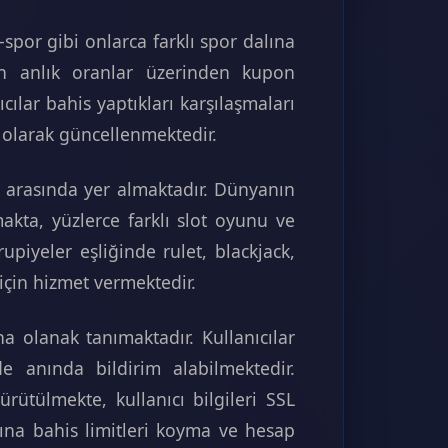
spor gibi onlarca farklı spor dalına
n anlık oranlar üzerinden kupon
cılar bahis yaptıkları karşılaşmaları
 olarak güncellenmektedir.
 arasında yer almaktadır. Dünyanın
akta, yüzlerce farklı slot oyunu ve
iyeler eşliğinde rulet, blackjack,
için hizmet vermektedir.
a olanak tanımaktadır. Kullanıcılar
e anında bildirim alabilmektedir.
ütülmekte, kullanıcı bilgileri SSL
rına bahis limitleri koyma ve hesap