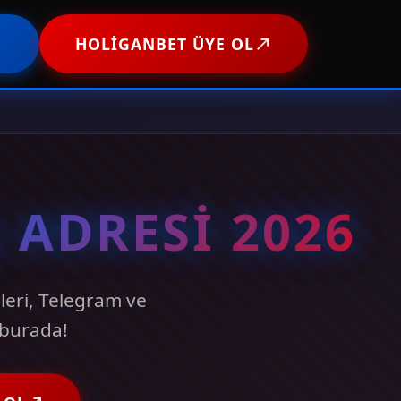
HOLIGANBET ÜYE OL
 ADRESI 2026
ileri, Telegram ve
i burada!