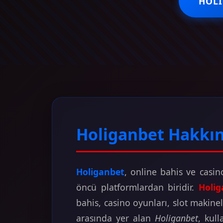
HOLI
Holiganbet Hakkınd
Holiganbet
, online bahis ve casin
öncü platformlardan biridir.
Holig
bahis, casino oyunları, slot makinel
arasında yer alan
Holiganbet
, kull