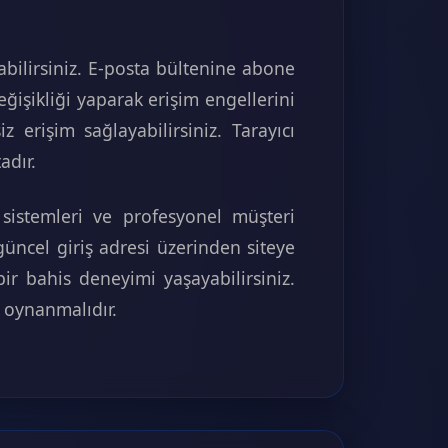
nabilirsiniz. E-posta bültenine abone
ğişikliği yaparak erişim engellerini
z erişim sağlayabilirsiniz. Tarayıcı
adır.
 sistemleri ve profesyonel müşteri
üncel giriş adresi üzerinden siteye
bir bahis deneyimi yaşayabilirsiniz.
e oynanmalıdır.