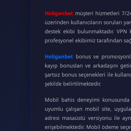
Holiganbet
müşteri hizmetleri 7/24
üzerinden kullanıcıların soruları y
destek ekibi bulunmaktadır. VPN k
profesyonel ekibimiz tarafından sa
Holiganbet
bonus ve promosyonları
kayıp bonusları ve arkadaşını get
şartsız bonus seçenekleri ile kullan
şekilde belirtilmektedir.
Mobil bahis deneyimi konusund
uyumlu çalışan mobil site, uygul
adresi masaüstü versiyonu ile aynı
erişebilmektedir. Mobil ödeme seçe