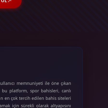
 OL
 kullanıcı memnuniyeti ile öne çıkan
 bu platform, spor bahisleri, canlı
n en çok tercih edilen bahis siteleri
amak için sürekli olarak altyapısını