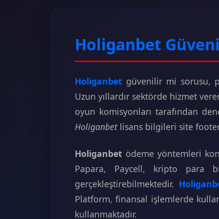
Holiganbet Güveni
Holiganbet
güvenilir mi sorusu, p
Uzun yıllardır sektörde hizmet ver
oyun komisyonları tarafından dene
Holiganbet
lisans bilgileri site foot
Holiganbet
ödeme yöntemleri konus
Papara, Paycell, kripto para b
gerçekleştirebilmektedir.
Holiganb
Platform, finansal işlemlerde kull
kullanmaktadır.