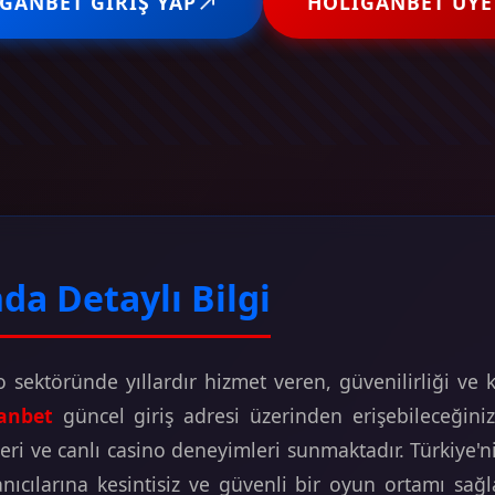
GANBET GIRIŞ YAP
HOLIGANBET ÜYE
a Detaylı Bilgi
o sektöründe yıllardır hizmet veren, güvenilirliği ve
anbet
güncel giriş adresi üzerinden erişebileceğiniz
eri ve canlı casino deneyimleri sunmaktadır. Türkiye'ni
anıcılarına kesintisiz ve güvenli bir oyun ortamı sağl