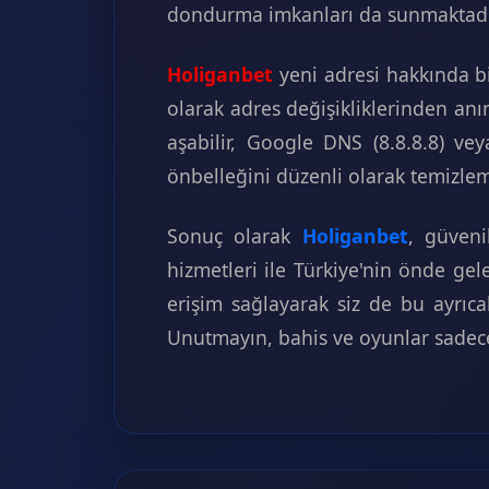
dondurma imkanları da sunmaktadı
Holiganbet
yeni adresi hakkında bil
olarak adres değişikliklerinden anı
aşabilir, Google DNS (8.8.8.8) veya
önbelleğini düzenli olarak temizle
Sonuç olarak
Holiganbet
, güveni
hizmetleri ile Türkiye'nin önde gel
erişim sağlayarak siz de bu ayrıcal
Unutmayın, bahis ve oyunlar sadece 