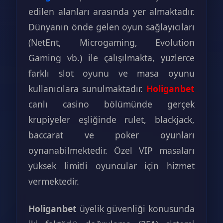
edilen alanları arasında yer almaktadır.
Dünyanın önde gelen oyun sağlayıcıları
(NetEnt, Microgaming, Evolution
Gaming vb.) ile çalışılmakta, yüzlerce
farklı slot oyunu ve masa oyunu
kullanıcılara sunulmaktadır.
Holiganbet
canlı casino bölümünde gerçek
krupiyeler eşliğinde rulet, blackjack,
baccarat ve poker oyunları
oynanabilmektedir. Özel VIP masaları
yüksek limitli oyuncular için hizmet
vermektedir.
Holiganbet
üyelik güvenliği konusunda