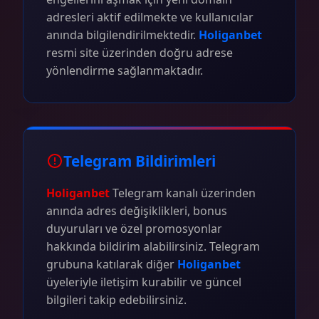
adresleri aktif edilmekte ve kullanıcılar
anında bilgilendirilmektedir.
Holiganbet
resmi site üzerinden doğru adrese
yönlendirme sağlanmaktadır.
Telegram Bildirimleri
Holiganbet
Telegram kanalı üzerinden
anında adres değişiklikleri, bonus
duyuruları ve özel promosyonlar
hakkında bildirim alabilirsiniz. Telegram
grubuna katılarak diğer
Holiganbet
üyeleriyle iletişim kurabilir ve güncel
bilgileri takip edebilirsiniz.