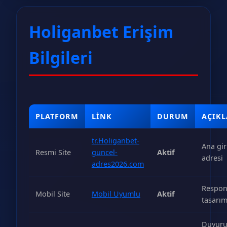
Holiganbet Erişim
Bilgileri
PLATFORM
LINK
DURUM
AÇIK
tr.Holiganbet-
Ana gir
Resmi Site
guncel-
Aktif
adresi
adres2026.com
Respon
Mobil Site
Mobil Uyumlu
Aktif
tasarı
Duyur