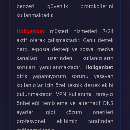
benzeri güvenlik protokollerini
kullanmaktadır.
Holiganbet
müşteri hizmetleri 7/24
aktif olarak çalışmaktadır. Canlı destek
hattı, e-posta desteği ve sosyal medya
kanalları üzerinden kullanıcıların
soruları yanıtlanmaktadır.
Holiganbet
giriş yapamıyorum sorunu yaşayan
kullanıcılar için özel teknik destek ekibi
bulunmaktadır. VPN kullanımı, tarayıcı
önbelleği temizleme ve alternatif DNS
ayarları gibi çözüm önerileri
profesyonel ekibimiz tarafından
sağlanmaktadır.