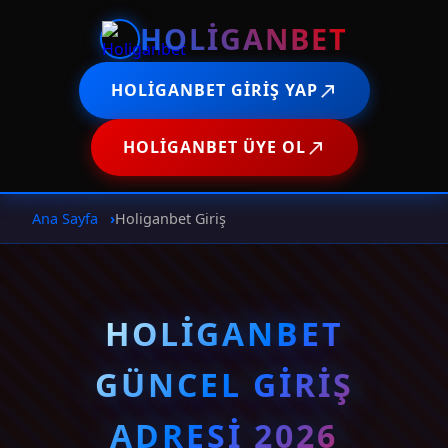
HOLIGANBET
HOLIGANBET GIRIŞ YAP
HOLIGANBET ÜYE OL
Ana Sayfa
Holiganbet Giriş
HOLIGANBET
GÜNCEL GIRIŞ
ADRESI 2026