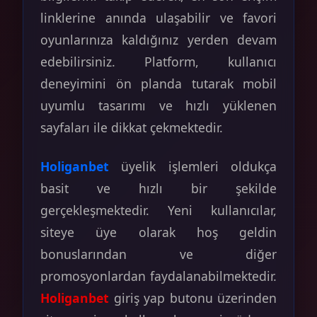
linklerine anında ulaşabilir ve favori
oyunlarınıza kaldığınız yerden devam
edebilirsiniz. Platform, kullanıcı
deneyimini ön planda tutarak mobil
uyumlu tasarımı ve hızlı yüklenen
sayfaları ile dikkat çekmektedir.
Holiganbet
üyelik işlemleri oldukça
basit ve hızlı bir şekilde
gerçekleşmektedir. Yeni kullanıcılar,
siteye üye olarak hoş geldin
bonuslarından ve diğer
promosyonlardan faydalanabilmektedir.
Holiganbet
giriş yap butonu üzerinden