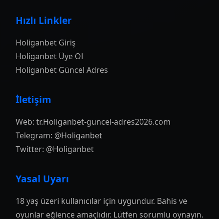
Hızlı Linkler
Holiganbet Giriş
Holiganbet Üye Ol
Holiganbet Güncel Adres
İletişim
Web:
tr.Holiganbet-guncel-adres2026.com
Telegram: @Holiganbet
Twitter: @Holiganbet
Yasal Uyarı
18 yaş üzeri kullanıcılar için uygundur. Bahis ve
oyunlar eğlence amaçlıdır. Lütfen sorumlu oynayın.