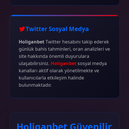
Twitter Sosyal Medya
Holiganbet
Twitter hesabını takip ederek
günlük bahis tahminleri, oran analizleri ve
site hakkında önemli duyurulara
ulaşabilirsiniz.
Holiganbet
sosyal medya
kanalları aktif olarak yönetilmekte ve
kullanıcılarla etkileşim halinde
bulunmaktadır.
Holiganbet Güvenilir