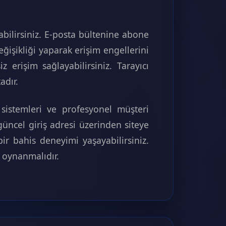
nabilirsiniz. E-posta bültenine abone
ğişikliği yaparak erişim engellerini
z erişim sağlayabilirsiniz. Tarayıcı
adır.
 sistemleri ve profesyonel müşteri
üncel giriş adresi üzerinden siteye
bir bahis deneyimi yaşayabilirsiniz.
e oynanmalıdır.