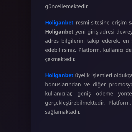
güncellemektedir.
Holiganbet
resmi sitesine erişim s
Holiganbet
yeni giriş adresi devrey
adres bilgilerini takip ederek, en
edebilirsiniz. Platform, kullanıcı 
çekmektedir.
Holiganbet
üyelik işlemleri oldukça
bonuslarından ve diğer promosyo
kullanıcılar, geniş ödeme yönt
gerçekleştirebilmektedir. Platform
sağlamaktadır.