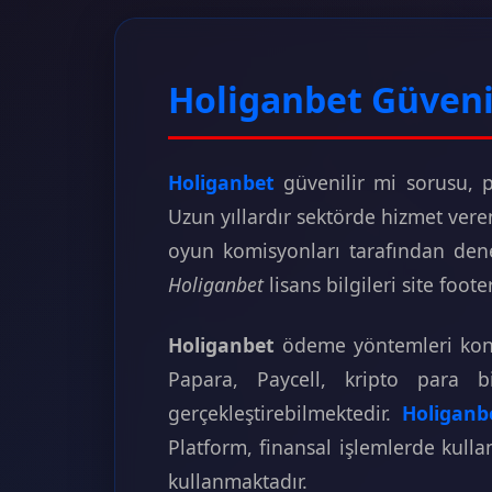
Holiganbet Güveni
Holiganbet
güvenilir mi sorusu, p
Uzun yıllardır sektörde hizmet ver
oyun komisyonları tarafından dene
Holiganbet
lisans bilgileri site foot
Holiganbet
ödeme yöntemleri konus
Papara, Paycell, kripto para b
gerçekleştirebilmektedir.
Holiganb
Platform, finansal işlemlerde kull
kullanmaktadır.