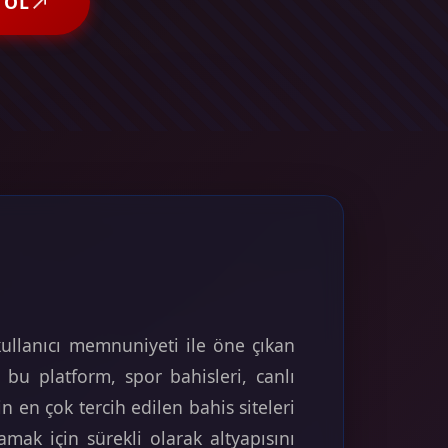
 OL
 kullanıcı memnuniyeti ile öne çıkan
 bu platform, spor bahisleri, canlı
n en çok tercih edilen bahis siteleri
amak için sürekli olarak altyapısını