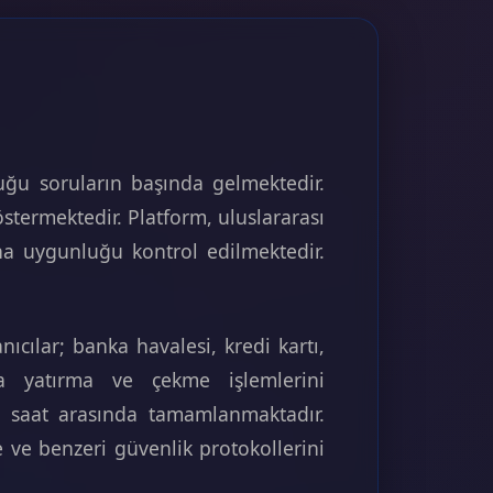
uğu soruların başında gelmektedir.
 göstermektedir. Platform, uluslararası
na uygunluğu kontrol edilmektedir.
ılar; banka havalesi, kredi kartı,
ra yatırma ve çekme işlemlerini
4 saat arasında tamamlanmaktadır.
 ve benzeri güvenlik protokollerini