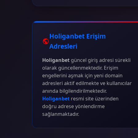
Holiganbet Erişim
Adresleri
Holiganbet
güncel giriş adresi sürekli
olarak güncellenmektedir. Erişim
engellerini aşmak için yeni domain
adresleri aktif edilmekte ve kullanıcılar
anında bilgilendirilmektedir.
Holiganbet
resmi site üzerinden
doğru adrese yönlendirme
sağlanmaktadır.