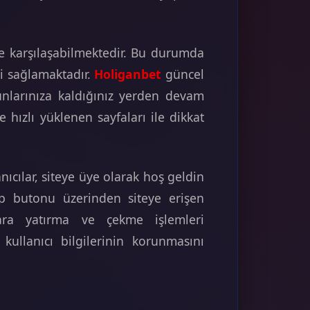
ile karşılaşabilmektedir. Bu durumda
ni sağlamaktadır.
Holiganbet
güncel
yunlarınıza kaldığınız yerden devam
 hızlı yüklenen sayfaları ile dikkat
nıcılar, siteye üye olarak hoş geldin
p butonu üzerinden siteye erişen
para yatırma ve çekme işlemleri
 kullanıcı bilgilerinin korunmasını