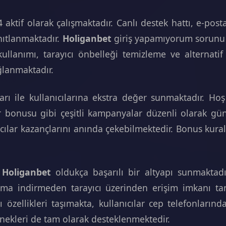
 aktif olarak çalışmaktadır. Canlı destek hattı, e-pos
anıtlanmaktadır.
Holiganbet
giriş yapamıyorum sorunu y
ullanımı, tarayıcı önbelleği temizleme ve alternatif
ğlanmaktadır.
 ile kullanıcılarına ekstra değer sunmaktadır. Hoş
ir bonusu gibi çeşitli kampanyalar düzenli olarak gü
ıcılar kazançlarını anında çekebilmektedir. Bonus kuralla
a
Holiganbet
oldukça başarılı bir altyapı sunmaktadı
ama indirmeden tarayıcı üzerinden erişim imkanı ta
 özellikleri taşımakta, kullanıcılar cep telefonları
nekleri de tam olarak desteklenmektedir.