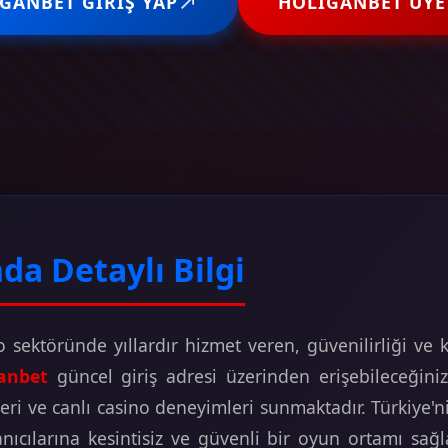
GANBET GIRIŞ YAP
HOLIGANBET ÜYE
a Detaylı Bilgi
o sektöründe yıllardır hizmet veren, güvenilirliği ve
anbet
güncel giriş adresi üzerinden erişebileceğiniz
eri ve canlı casino deneyimleri sunmaktadır. Türkiye'ni
anıcılarına kesintisiz ve güvenli bir oyun ortamı sağl