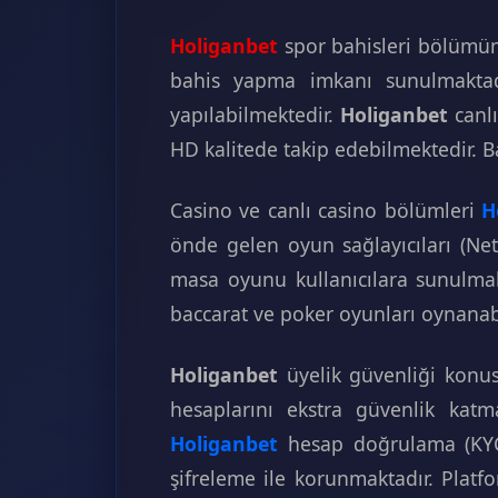
Holiganbet
spor bahisleri bölümünd
bahis yapma imkanı sunulmaktad
yapılabilmektedir.
Holiganbet
canlı
HD kalitede takip edebilmektedir. B
Casino ve canlı casino bölümleri
H
önde gelen oyun sağlayıcıları (Net
masa oyunu kullanıcılara sunulma
baccarat ve poker oyunları oynanabi
Holiganbet
üyelik güvenliği konus
hesaplarını ekstra güvenlik katm
Holiganbet
hesap doğrulama (KYC) 
şifreleme ile korunmaktadır. Platf