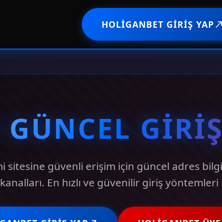
HOLIGANBET GIRIŞ YAP
GÜNCEL GIRIŞ
 sitesine güvenli erişim için güncel adres bilg
kanalları. En hızlı ve güvenilir giriş yöntemler