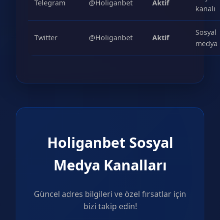
Telegram
@Holiganbet
Aktif
kanalı
Sosyal
Twitter
@Holiganbet
Aktif
medya
Holiganbet Sosyal
Medya Kanalları
Güncel adres bilgileri ve özel fırsatlar için
bizi takip edin!