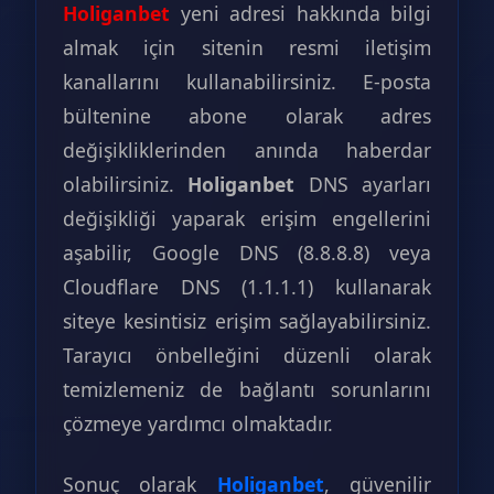
Holiganbet
yeni adresi hakkında bilgi
almak için sitenin resmi iletişim
kanallarını kullanabilirsiniz. E-posta
bültenine abone olarak adres
değişikliklerinden anında haberdar
olabilirsiniz.
Holiganbet
DNS ayarları
değişikliği yaparak erişim engellerini
aşabilir, Google DNS (8.8.8.8) veya
Cloudflare DNS (1.1.1.1) kullanarak
siteye kesintisiz erişim sağlayabilirsiniz.
Tarayıcı önbelleğini düzenli olarak
temizlemeniz de bağlantı sorunlarını
çözmeye yardımcı olmaktadır.
Sonuç olarak
Holiganbet
, güvenilir