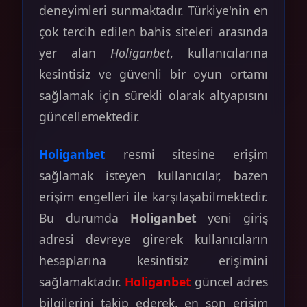
deneyimleri sunmaktadır. Türkiye'nin en
çok tercih edilen bahis siteleri arasında
yer alan
Holiganbet
, kullanıcılarına
kesintisiz ve güvenli bir oyun ortamı
sağlamak için sürekli olarak altyapısını
güncellemektedir.
Holiganbet
resmi sitesine erişim
sağlamak isteyen kullanıcılar, bazen
erişim engelleri ile karşılaşabilmektedir.
Bu durumda
Holiganbet
yeni giriş
adresi devreye girerek kullanıcıların
hesaplarına kesintisiz erişimini
sağlamaktadır.
Holiganbet
güncel adres
bilgilerini takip ederek, en son erişim