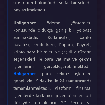
site footer bölümünde şeffaf bir şekilde
paylaşılmaktadır.
Holiganbet
ödeme yöntemleri
konusunda oldukça geniş bir yelpaze
sunmaktadır. Kullanıcılar; banka
havalesi, kredi kartı, Papara, Paycell,
kripto para birimleri ve çeşitli e-cüzdan
seçenekleri ile para yatırma ve çekme
işlemlerini gerçekleştirebilmektedir.
Holiganbet
para çekme işlemleri
genellikle 15 dakika ile 24 saat arasında
tamamlanmaktadır. Platform, finansal
işlemlerde kullanıcı güvenliğini en üst
düzeyde tutmak için 3D Secure ve