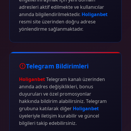
adresleri aktif edilmekte ve kullanıcılar
anında bilgilendirilmektedir.
Holiganbet
resmi site üzerinden doğru adrese
yönlendirme sağlanmaktadır.
Telegram Bildirimleri
Holiganbet
Telegram kanalı üzerinden
anında adres değişiklikleri, bonus
duyuruları ve özel promosyonlar
hakkında bildirim alabilirsiniz. Telegram
grubuna katılarak diğer
Holiganbet
üyeleriyle iletişim kurabilir ve güncel
bilgileri takip edebilirsiniz.