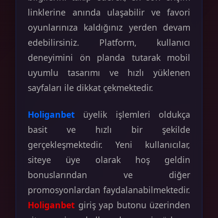
linklerine anında ulaşabilir ve favori
oyunlarınıza kaldığınız yerden devam
edebilirsiniz. Platform, kullanıcı
deneyimini ön planda tutarak mobil
uyumlu tasarımı ve hızlı yüklenen
sayfaları ile dikkat çekmektedir.
Holiganbet
üyelik işlemleri oldukça
basit ve hızlı bir şekilde
gerçekleşmektedir. Yeni kullanıcılar,
siteye üye olarak hoş geldin
bonuslarından ve diğer
promosyonlardan faydalanabilmektedir.
Holiganbet
giriş yap butonu üzerinden