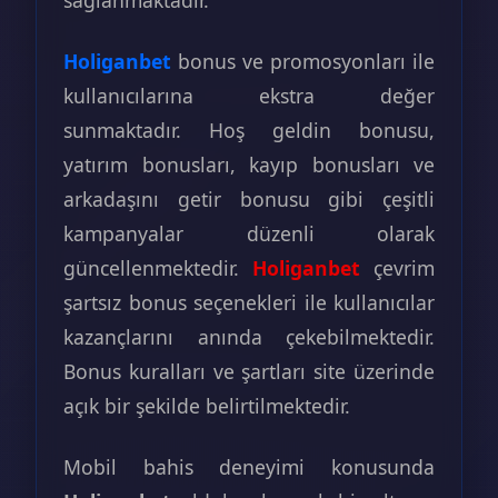
Holiganbet
bonus ve promosyonları ile
kullanıcılarına ekstra değer
sunmaktadır. Hoş geldin bonusu,
yatırım bonusları, kayıp bonusları ve
arkadaşını getir bonusu gibi çeşitli
kampanyalar düzenli olarak
güncellenmektedir.
Holiganbet
çevrim
şartsız bonus seçenekleri ile kullanıcılar
kazançlarını anında çekebilmektedir.
Bonus kuralları ve şartları site üzerinde
açık bir şekilde belirtilmektedir.
Mobil bahis deneyimi konusunda