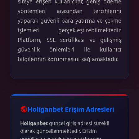
siteye erişen kullanıcılar, geniş ödeme
yöntemleri arasından tercihlerini
yaparak güvenli para yatırma ve çekme
işlemleri gerçekleştirebilmektedir.
Platform, SSL sertifikası ve gelişmiş
güvenlik önlemleri ile kullanıcı
bilgilerinin korunmasını sağlamaktadır.
Holiganbet Erişim Adresleri
Holiganbet
güncel giriş adresi sürekli
olarak güncellenmektedir. Erişim
engellerini aşmak için yeni domain