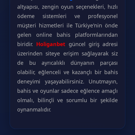
altyapısı, zengin oyun seçenekleri, hızlı
ödeme sistemleri ve profesyonel
müşteri hizmetleri ile Türkiye'nin önde
gelen online bahis platformlarından
biridir.
Holiganbet
güncel giriş adresi
üzerinden siteye erişim sağlayarak siz
de bu ayrıcalıklı dünyanın parçası
olabilir, eğlenceli ve kazançlı bir bahis
deneyimi yaşayabilirsiniz. Unutmayın,
bahis ve oyunlar sadece eğlence amaçlı
olmalı, bilinçli ve sorumlu bir şekilde
oynanmalıdır.