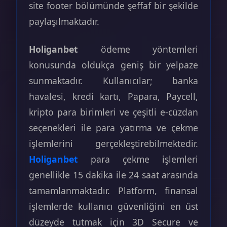
site footer bölümünde şeffaf bir şekilde
paylaşılmaktadır.
Holiganbet
ödeme yöntemleri
konusunda oldukça geniş bir yelpaze
sunmaktadır. Kullanıcılar; banka
havalesi, kredi kartı, Papara, Paycell,
kripto para birimleri ve çeşitli e-cüzdan
seçenekleri ile para yatırma ve çekme
işlemlerini gerçekleştirebilmektedir.
Holiganbet
para çekme işlemleri
genellikle 15 dakika ile 24 saat arasında
tamamlanmaktadır. Platform, finansal
işlemlerde kullanıcı güvenliğini en üst
düzeyde tutmak için 3D Secure ve