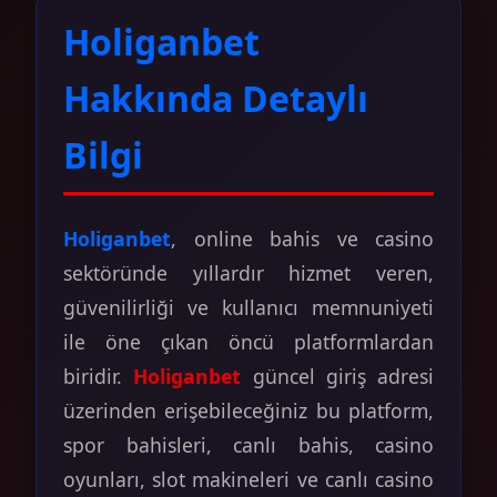
Holiganbet
Hakkında Detaylı
Bilgi
Holiganbet
, online bahis ve casino
sektöründe yıllardır hizmet veren,
güvenilirliği ve kullanıcı memnuniyeti
ile öne çıkan öncü platformlardan
biridir.
Holiganbet
güncel giriş adresi
üzerinden erişebileceğiniz bu platform,
spor bahisleri, canlı bahis, casino
oyunları, slot makineleri ve canlı casino