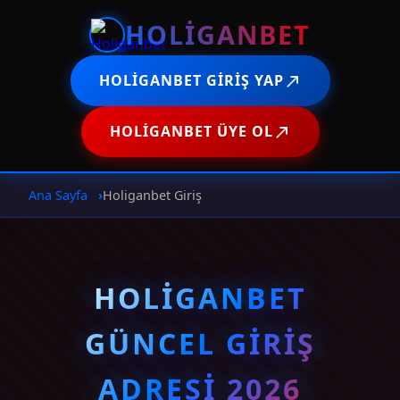
HOLIGANBET
HOLIGANBET GIRIŞ YAP
HOLIGANBET ÜYE OL
Ana Sayfa
Holiganbet Giriş
HOLIGANBET
GÜNCEL GIRIŞ
ADRESI 2026