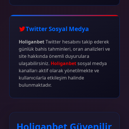
Twitter Sosyal Medya
Holiganbet
Twitter hesabını takip ederek
günlük bahis tahminleri, oran analizleri ve
site hakkında önemli duyurulara
ulaşabilirsiniz.
Holiganbet
sosyal medya
kanalları aktif olarak yönetilmekte ve
kullanıcılarla etkileşim halinde
bulunmaktadır.
Holiganbet Güvenilir