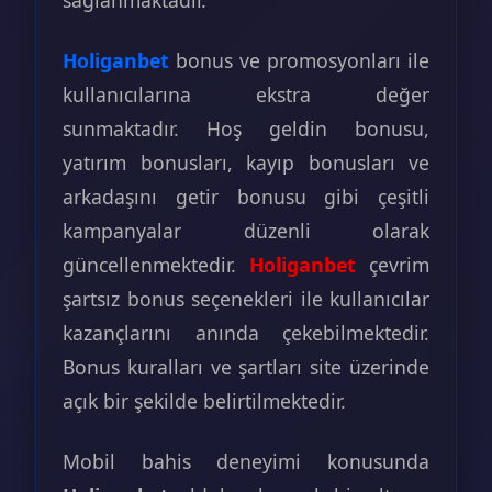
Holiganbet
bonus ve promosyonları ile
kullanıcılarına ekstra değer
sunmaktadır. Hoş geldin bonusu,
yatırım bonusları, kayıp bonusları ve
arkadaşını getir bonusu gibi çeşitli
kampanyalar düzenli olarak
güncellenmektedir.
Holiganbet
çevrim
şartsız bonus seçenekleri ile kullanıcılar
kazançlarını anında çekebilmektedir.
Bonus kuralları ve şartları site üzerinde
açık bir şekilde belirtilmektedir.
Mobil bahis deneyimi konusunda