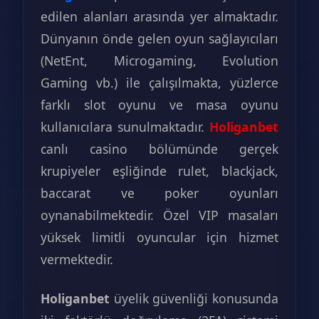
edilen alanları arasında yer almaktadır.
Dünyanın önde gelen oyun sağlayıcıları
(NetEnt, Microgaming, Evolution
Gaming vb.) ile çalışılmakta, yüzlerce
farklı slot oyunu ve masa oyunu
kullanıcılara sunulmaktadır.
Holiganbet
canlı casino bölümünde gerçek
krupiyeler eşliğinde rulet, blackjack,
baccarat ve poker oyunları
oynanabilmektedir. Özel VIP masaları
yüksek limitli oyuncular için hizmet
vermektedir.
Holiganbet
üyelik güvenliği konusunda