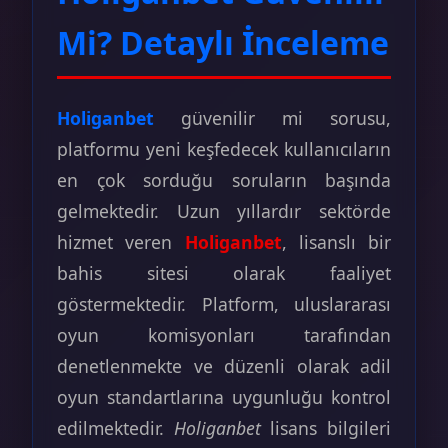
Mi? Detaylı İnceleme
Holiganbet
güvenilir mi sorusu,
platformu yeni keşfedecek kullanıcıların
en çok sorduğu soruların başında
gelmektedir. Uzun yıllardır sektörde
hizmet veren
Holiganbet
, lisanslı bir
bahis sitesi olarak faaliyet
göstermektedir. Platform, uluslararası
oyun komisyonları tarafından
denetlenmekte ve düzenli olarak adil
oyun standartlarına uygunluğu kontrol
edilmektedir.
Holiganbet
lisans bilgileri