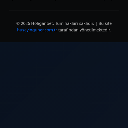
© 2026 Holiganbet. Tüm hakları saklıdır. | Bu site
huseyinguner.com.tr
tarafından yönetilmektedir.