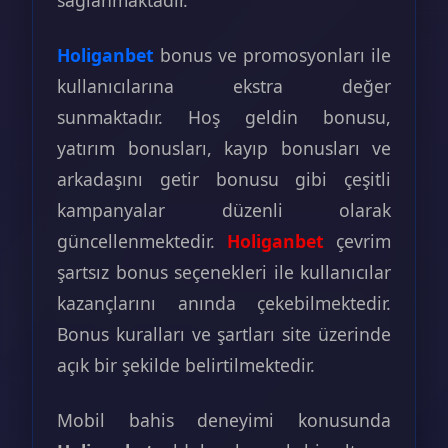
Holiganbet
bonus ve promosyonları ile
kullanıcılarına ekstra değer
sunmaktadır. Hoş geldin bonusu,
yatırım bonusları, kayıp bonusları ve
arkadaşını getir bonusu gibi çeşitli
kampanyalar düzenli olarak
güncellenmektedir.
Holiganbet
çevrim
şartsız bonus seçenekleri ile kullanıcılar
kazançlarını anında çekebilmektedir.
Bonus kuralları ve şartları site üzerinde
açık bir şekilde belirtilmektedir.
Mobil bahis deneyimi konusunda