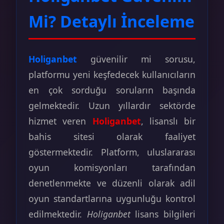
Mi? Detaylı İnceleme
Holiganbet
güvenilir mi sorusu,
platformu yeni keşfedecek kullanıcıların
en çok sorduğu soruların başında
gelmektedir. Uzun yıllardır sektörde
hizmet veren
Holiganbet
, lisanslı bir
bahis sitesi olarak faaliyet
göstermektedir. Platform, uluslararası
oyun komisyonları tarafından
denetlenmekte ve düzenli olarak adil
oyun standartlarına uygunluğu kontrol
edilmektedir.
Holiganbet
lisans bilgileri