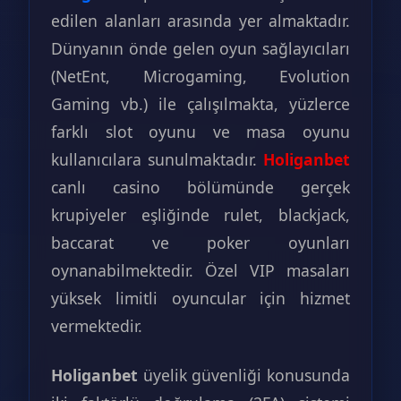
edilen alanları arasında yer almaktadır.
Dünyanın önde gelen oyun sağlayıcıları
(NetEnt, Microgaming, Evolution
Gaming vb.) ile çalışılmakta, yüzlerce
farklı slot oyunu ve masa oyunu
kullanıcılara sunulmaktadır.
Holiganbet
canlı casino bölümünde gerçek
krupiyeler eşliğinde rulet, blackjack,
baccarat ve poker oyunları
oynanabilmektedir. Özel VIP masaları
yüksek limitli oyuncular için hizmet
vermektedir.
Holiganbet
üyelik güvenliği konusunda