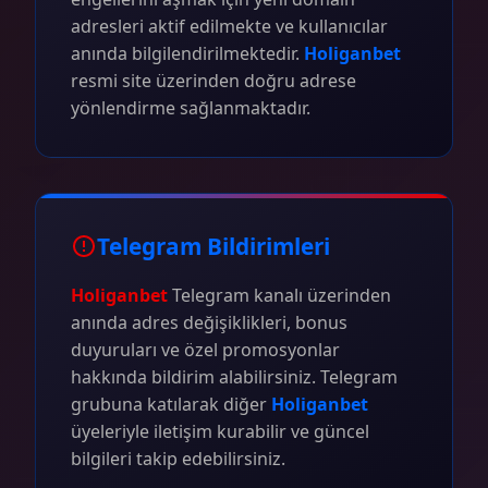
adresleri aktif edilmekte ve kullanıcılar
anında bilgilendirilmektedir.
Holiganbet
resmi site üzerinden doğru adrese
yönlendirme sağlanmaktadır.
Telegram Bildirimleri
Holiganbet
Telegram kanalı üzerinden
anında adres değişiklikleri, bonus
duyuruları ve özel promosyonlar
hakkında bildirim alabilirsiniz. Telegram
grubuna katılarak diğer
Holiganbet
üyeleriyle iletişim kurabilir ve güncel
bilgileri takip edebilirsiniz.