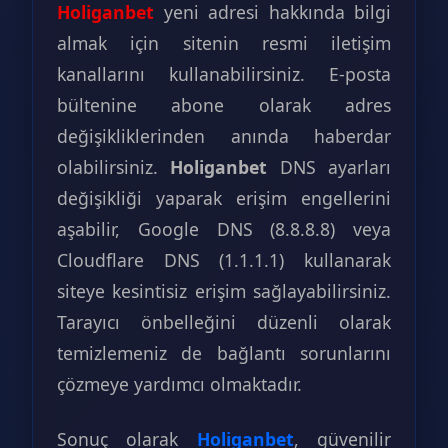
Holiganbet
yeni adresi hakkında bilgi
almak için sitenin resmi iletişim
kanallarını kullanabilirsiniz. E-posta
bültenine abone olarak adres
değişikliklerinden anında haberdar
olabilirsiniz.
Holiganbet
DNS ayarları
değişikliği yaparak erişim engellerini
aşabilir, Google DNS (8.8.8.8) veya
Cloudflare DNS (1.1.1.1) kullanarak
siteye kesintisiz erişim sağlayabilirsiniz.
Tarayıcı önbelleğini düzenli olarak
temizlemeniz de bağlantı sorunlarını
çözmeye yardımcı olmaktadır.
Sonuç olarak
Holiganbet
, güvenilir