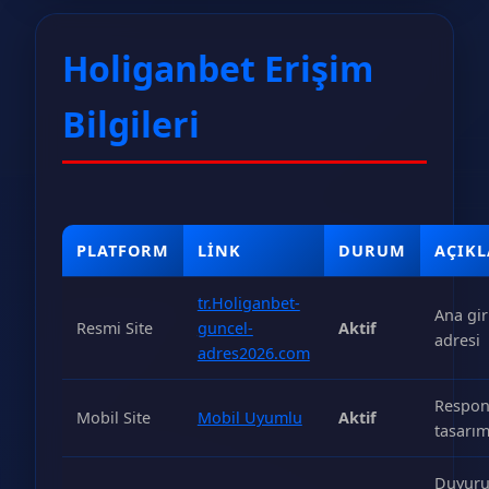
Holiganbet Erişim
Bilgileri
PLATFORM
LINK
DURUM
AÇIK
tr.Holiganbet-
Ana gir
Resmi Site
guncel-
Aktif
adresi
adres2026.com
Respon
Mobil Site
Mobil Uyumlu
Aktif
tasarı
Duyur