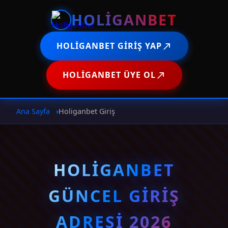
HOLIGANBET
HOLIGANBET GIRIŞ YAP
HOLIGANBET ÜYE OL
Ana Sayfa
Holiganbet Giriş
HOLIGANBET
GÜNCEL GIRIŞ
ADRESI 2026