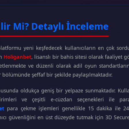
lir Mi? Detaylı İnceleme
latformu yeni keşfedecek kullanıcıların en çok sord
en
Holiganbet
, lisanslı bir bahis sitesi olarak faaliyet
tlenmekte ve düzenli olarak adil oyun standartları
er bölümünde şeffaf bir şekilde paylaşılmaktadır.
unda oldukça geniş bir yelpaze sunmaktadır. Kullanıc
irimleri ve çeşitli e-cüzdan seçenekleri ile pa
et
para çekme işlemleri genellikle 15 dakika ile 2
anıcı güvenliğini en üst düzeyde tutmak için 3D Secure