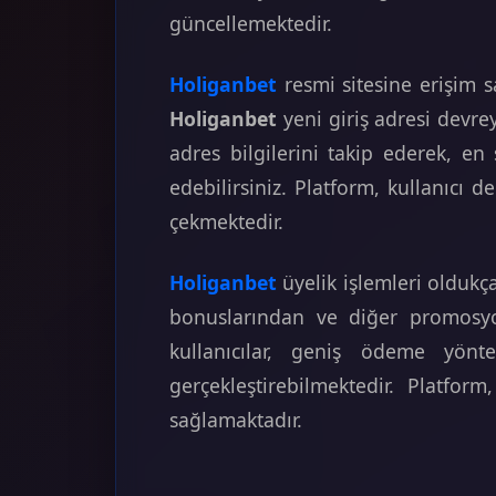
güncellemektedir.
Holiganbet
resmi sitesine erişim s
Holiganbet
yeni giriş adresi devrey
adres bilgilerini takip ederek, en
edebilirsiniz. Platform, kullanıcı 
çekmektedir.
Holiganbet
üyelik işlemleri oldukça
bonuslarından ve diğer promosyo
kullanıcılar, geniş ödeme yönt
gerçekleştirebilmektedir. Platform
sağlamaktadır.