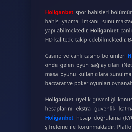
Holiganbet
spor bahisleri bölümünd
bahis yapma imkanı sunulmaktad
yapılabilmektedir.
Holiganbet
canlı
HD kalitede takip edebilmektedir. B
Casino ve canlı casino bölümleri
H
önde gelen oyun sağlayıcıları (Net
masa oyunu kullanıcılara sunulma
baccarat ve poker oyunları oynanabi
Holiganbet
üyelik güvenliği konus
hesaplarını ekstra güvenlik katm
Holiganbet
hesap doğrulama (KYC) 
şifreleme ile korunmaktadır. Platf