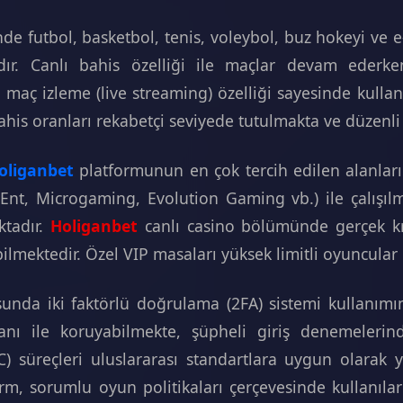
e futbol, basketbol, tenis, voleybol, buz hokeyi ve e-
ır. Canlı bahis özelliği ile maçlar devam ederke
 maç izleme (live streaming) özelliği sayesinde kullanı
ahis oranları rekabetçi seviyede tutulmakta ve düzenli
oliganbet
platformunun en çok tercih edilen alanları
Ent, Microgaming, Evolution Gaming vb.) ile çalışılm
ktadır.
Holiganbet
canlı casino bölümünde gerçek krup
lmektedir. Özel VIP masaları yüksek limitli oyuncular 
unda iki faktörlü doğrulama (2FA) sistemi kullanımın
anı ile koruyabilmekte, şüpheli giriş denemelerind
süreçleri uluslararası standartlara uygun olarak yür
orm, sorumlu oyun politikaları çerçevesinde kullanıla