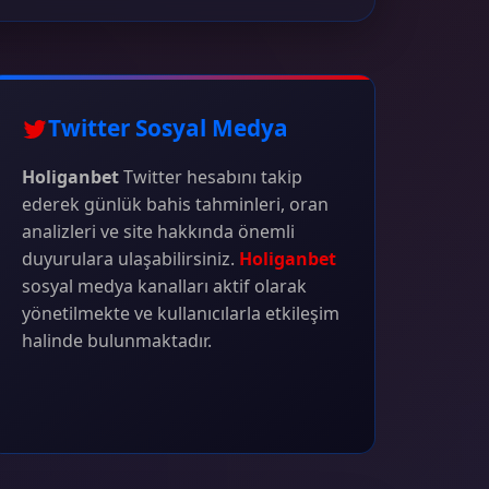
Twitter Sosyal Medya
Holiganbet
Twitter hesabını takip
ederek günlük bahis tahminleri, oran
analizleri ve site hakkında önemli
duyurulara ulaşabilirsiniz.
Holiganbet
sosyal medya kanalları aktif olarak
yönetilmekte ve kullanıcılarla etkileşim
halinde bulunmaktadır.