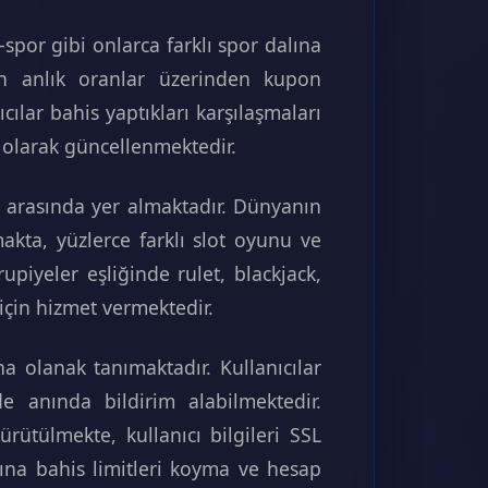
spor gibi onlarca farklı spor dalına
n anlık oranlar üzerinden kupon
cılar bahis yaptıkları karşılaşmaları
 olarak güncellenmektedir.
 arasında yer almaktadır. Dünyanın
akta, yüzlerce farklı slot oyunu ve
iyeler eşliğinde rulet, blackjack,
için hizmet vermektedir.
a olanak tanımaktadır. Kullanıcılar
e anında bildirim alabilmektedir.
ütülmekte, kullanıcı bilgileri SSL
rına bahis limitleri koyma ve hesap