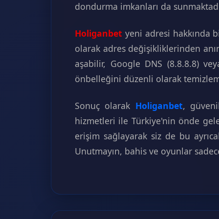
dondurma imkanları da sunmaktadı
Holiganbet
yeni adresi hakkında bil
olarak adres değişikliklerinden anı
aşabilir, Google DNS (8.8.8.8) veya
önbelleğini düzenli olarak temizle
Sonuç olarak
Holiganbet
, güveni
hizmetleri ile Türkiye'nin önde gel
erişim sağlayarak siz de bu ayrıcal
Unutmayın, bahis ve oyunlar sadece 