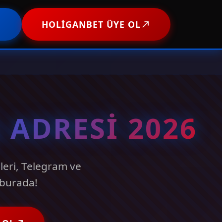
HOLIGANBET ÜYE OL
 ADRESI 2026
ileri, Telegram ve
i burada!