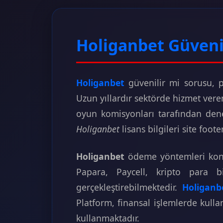
Holiganbet Güveni
Holiganbet
güvenilir mi sorusu, p
Uzun yıllardır sektörde hizmet ver
oyun komisyonları tarafından dene
Holiganbet
lisans bilgileri site foot
Holiganbet
ödeme yöntemleri konus
Papara, Paycell, kripto para b
gerçekleştirebilmektedir.
Holiganb
Platform, finansal işlemlerde kull
kullanmaktadır.