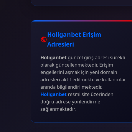
Holiganbet Erişim
Adresleri
Holiganbet
güncel giriş adresi sürekli
olarak güncellenmektedir. Erişim
engellerini aşmak için yeni domain
adresleri aktif edilmekte ve kullanıcılar
anında bilgilendirilmektedir.
Holiganbet
resmi site üzerinden
doğru adrese yönlendirme
sağlanmaktadır.