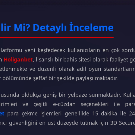
lir Mi? Detaylı İnceleme
latformu yeni keşfedecek kullanıcıların en çok sord
en
Holiganbet
, lisanslı bir bahis sitesi olarak faaliyet
tlenmekte ve düzenli olarak adil oyun standartları
er bölümünde şeffaf bir şekilde paylaşılmaktadır.
unda oldukça geniş bir yelpaze sunmaktadır. Kullanıc
irimleri ve çeşitli e-cüzdan seçenekleri ile pa
et
para çekme işlemleri genellikle 15 dakika ile 2
anıcı güvenliğini en üst düzeyde tutmak için 3D Secure