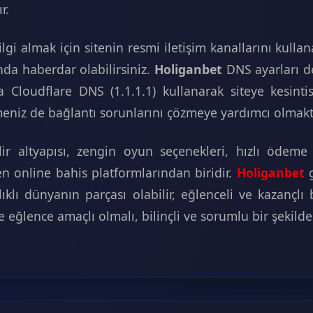
r.
gi almak için sitenin resmi iletişim kanallarını kulla
nda haberdar olabilirsiniz.
Holiganbet
DNS ayarları de
 Cloudflare DNS (1.1.1.1) kullanarak siteye kesintisi
meniz de bağlantı sorunlarını çözmeye yardımcı olmakt
lir altyapısı, zengin oyun seçenekleri, hızlı ödeme
en online bahis platformlarından biridir.
Holiganbet
g
ıklı dünyanın parçası olabilir, eğlenceli ve kazançlı 
eğlence amaçlı olmalı, bilinçli ve sorumlu bir şekild