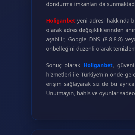
dondurma imkanları da sunmaktadı
Holiganbet
yeni adresi hakkında bil
olarak adres değişikliklerinden anı
aşabilir, Google DNS (8.8.8.8) veya
önbelleğini düzenli olarak temizle
Sonuç olarak
Holiganbet
, güveni
hizmetleri ile Türkiye'nin önde gel
erişim sağlayarak siz de bu ayrıcal
Unutmayın, bahis ve oyunlar sadece 