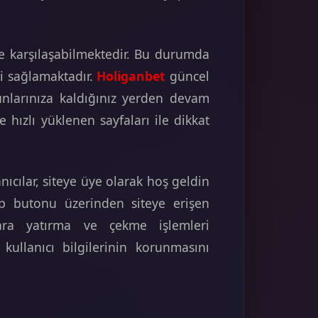
ile karşılaşabilmektedir. Bu durumda
ni sağlamaktadır.
Holiganbet
güncel
yunlarınıza kaldığınız yerden devam
 hızlı yüklenen sayfaları ile dikkat
nıcılar, siteye üye olarak hoş geldin
p butonu üzerinden siteye erişen
para yatırma ve çekme işlemleri
 kullanıcı bilgilerinin korunmasını