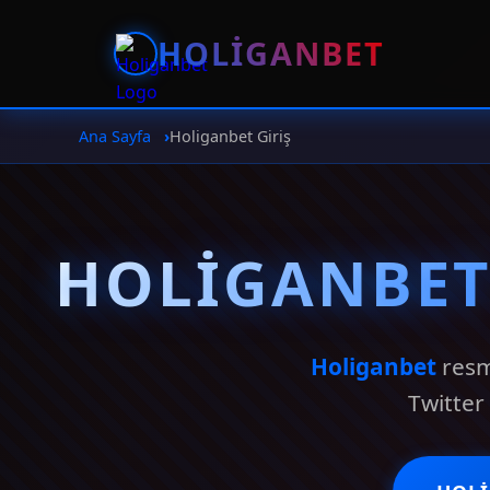
HOLIGANBET
Ana Sayfa
Holiganbet Giriş
HOLIGANBET 
Holiganbet
resmi
Twitter 