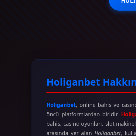
HOLI
Holiganbet Hakkınd
Holiganbet
, online bahis ve casin
öncü platformlardan biridir.
Holig
bahis, casino oyunları, slot makinel
arasında yer alan
Holiganbet
, kull