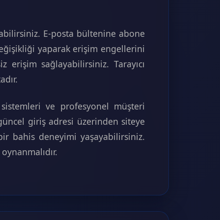
nabilirsiniz. E-posta bültenine abone
ğişikliği yaparak erişim engellerini
z erişim sağlayabilirsiniz. Tarayıcı
adır.
 sistemleri ve profesyonel müşteri
üncel giriş adresi üzerinden siteye
bir bahis deneyimi yaşayabilirsiniz.
e oynanmalıdır.