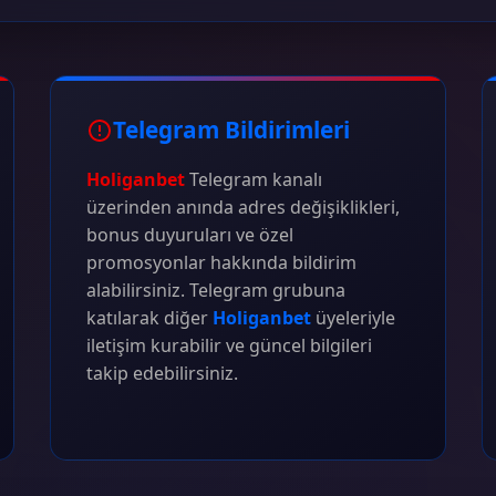
Telegram Bildirimleri
Holiganbet
Telegram kanalı
üzerinden anında adres değişiklikleri,
bonus duyuruları ve özel
promosyonlar hakkında bildirim
alabilirsiniz. Telegram grubuna
katılarak diğer
Holiganbet
üyeleriyle
iletişim kurabilir ve güncel bilgileri
takip edebilirsiniz.