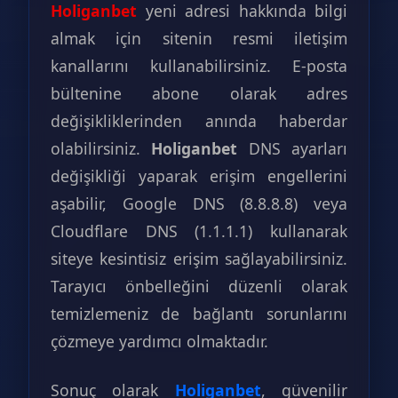
Holiganbet
yeni adresi hakkında bilgi
almak için sitenin resmi iletişim
kanallarını kullanabilirsiniz. E-posta
bültenine abone olarak adres
değişikliklerinden anında haberdar
olabilirsiniz.
Holiganbet
DNS ayarları
değişikliği yaparak erişim engellerini
aşabilir, Google DNS (8.8.8.8) veya
Cloudflare DNS (1.1.1.1) kullanarak
siteye kesintisiz erişim sağlayabilirsiniz.
Tarayıcı önbelleğini düzenli olarak
temizlemeniz de bağlantı sorunlarını
çözmeye yardımcı olmaktadır.
Sonuç olarak
Holiganbet
, güvenilir