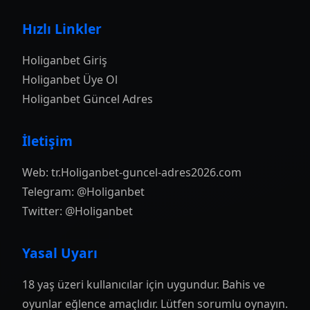
Hızlı Linkler
Holiganbet Giriş
Holiganbet Üye Ol
Holiganbet Güncel Adres
İletişim
Web:
tr.Holiganbet-guncel-adres2026.com
Telegram: @Holiganbet
Twitter: @Holiganbet
Yasal Uyarı
18 yaş üzeri kullanıcılar için uygundur. Bahis ve
oyunlar eğlence amaçlıdır. Lütfen sorumlu oynayın.