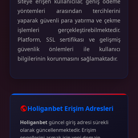
siteye erişen kullanıcılar, geniş ödeme
yöntemleri arasından tercihlerini
yaparak güvenli para yatırma ve çekme
işlemleri gerçekleştirebilmektedir.
Platform, SSL sertifikası ve gelişmiş
güvenlik önlemleri ile kullanıcı
bilgilerinin korunmasını sağlamaktadır.
Holiganbet Erişim Adresleri
Holiganbet
güncel giriş adresi sürekli
olarak güncellenmektedir. Erişim
engellerini aşmak için yeni domain