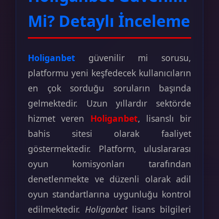
Mi? Detaylı İnceleme
Holiganbet
güvenilir mi sorusu,
platformu yeni keşfedecek kullanıcıların
en çok sorduğu soruların başında
gelmektedir. Uzun yıllardır sektörde
hizmet veren
Holiganbet
, lisanslı bir
bahis sitesi olarak faaliyet
göstermektedir. Platform, uluslararası
oyun komisyonları tarafından
denetlenmekte ve düzenli olarak adil
oyun standartlarına uygunluğu kontrol
edilmektedir.
Holiganbet
lisans bilgileri