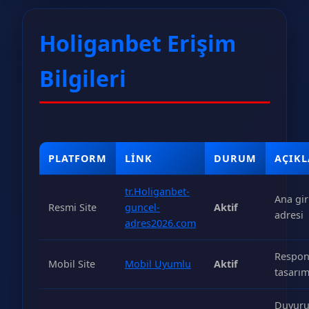
Holiganbet Erişim
Bilgileri
PLATFORM
LINK
DURUM
AÇIK
tr.Holiganbet-
Ana gir
Resmi Site
guncel-
Aktif
adresi
adres2026.com
Respon
Mobil Site
Mobil Uyumlu
Aktif
tasarı
Duyur