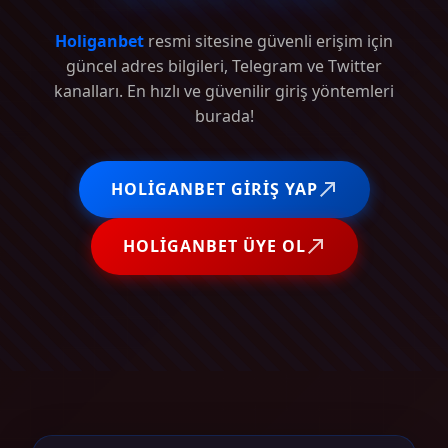
Holiganbet
resmi sitesine güvenli erişim için
güncel adres bilgileri, Telegram ve Twitter
kanalları. En hızlı ve güvenilir giriş yöntemleri
burada!
HOLIGANBET GIRIŞ YAP
HOLIGANBET ÜYE OL