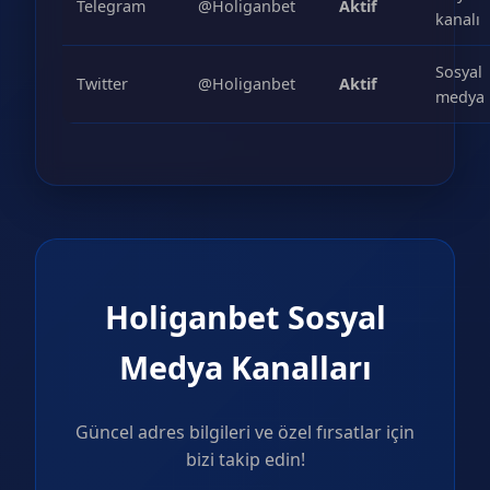
Telegram
@Holiganbet
Aktif
kanalı
Sosyal
Twitter
@Holiganbet
Aktif
medya
Holiganbet Sosyal
Medya Kanalları
Güncel adres bilgileri ve özel fırsatlar için
bizi takip edin!