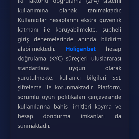
iki faktörlü doğrulama (2FA) sistemi
kullanımına olanak tanımaktadır.
Kullanıcılar hesaplarını ekstra güvenlik
katmanı ile koruyabilmekte, şüpheli
giriş denemelerinde anında bildirim
alabilmektedir.
Holiganbet
hesap
doğrulama (KYC) süreçleri uluslararası
standartlara uygun olarak
yürütülmekte, kullanıcı bilgileri SSL
şifreleme ile korunmaktadır. Platform,
sorumlu oyun politikaları çerçevesinde
kullanılarına bahis limitleri koyma ve
hesap dondurma imkanları da
sunmaktadır.