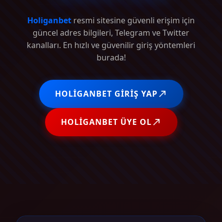
Holiganbet
resmi sitesine güvenli erişim için
güncel adres bilgileri, Telegram ve Twitter
kanalları. En hızlı ve güvenilir giriş yöntemleri
burada!
HOLIGANBET GIRIŞ YAP
HOLIGANBET ÜYE OL