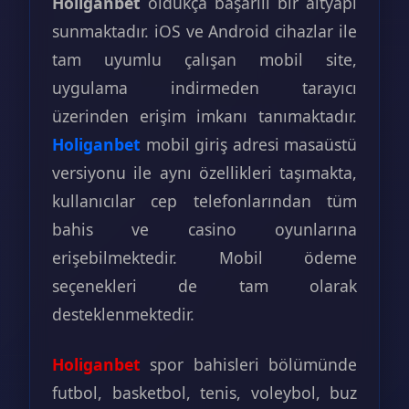
Holiganbet
oldukça başarılı bir altyapı
sunmaktadır. iOS ve Android cihazlar ile
tam uyumlu çalışan mobil site,
uygulama indirmeden tarayıcı
üzerinden erişim imkanı tanımaktadır.
Holiganbet
mobil giriş adresi masaüstü
versiyonu ile aynı özellikleri taşımakta,
kullanıcılar cep telefonlarından tüm
bahis ve casino oyunlarına
erişebilmektedir. Mobil ödeme
seçenekleri de tam olarak
desteklenmektedir.
Holiganbet
spor bahisleri bölümünde
futbol, basketbol, tenis, voleybol, buz