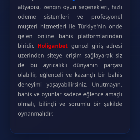
altyapısı, zengin oyun seçenekleri, hızlı
ödeme sistemleri ve profesyonel
müşteri hizmetleri ile Türkiye'nin önde
gelen online bahis platformlarından
biridir.
Holiganbet
güncel giriş adresi
üzerinden siteye erişim sağlayarak siz
de bu ayrıcalıklı dünyanın parçası
olabilir, eğlenceli ve kazançlı bir bahis
deneyimi yaşayabilirsiniz. Unutmayın,
bahis ve oyunlar sadece eğlence amaçlı
olmalı, bilinçli ve sorumlu bir şekilde
oynanmalıdır.