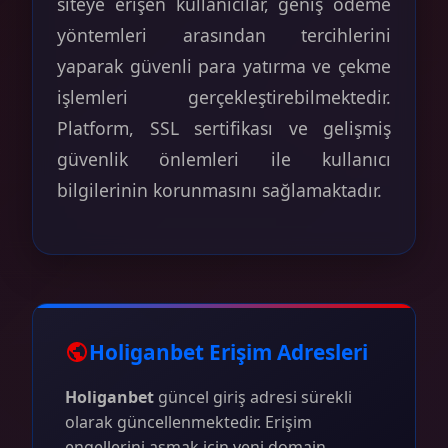
siteye erişen kullanıcılar, geniş ödeme
yöntemleri arasından tercihlerini
yaparak güvenli para yatırma ve çekme
işlemleri gerçekleştirebilmektedir.
Platform, SSL sertifikası ve gelişmiş
güvenlik önlemleri ile kullanıcı
bilgilerinin korunmasını sağlamaktadır.
Holiganbet Erişim Adresleri
Holiganbet
güncel giriş adresi sürekli
olarak güncellenmektedir. Erişim
engellerini aşmak için yeni domain