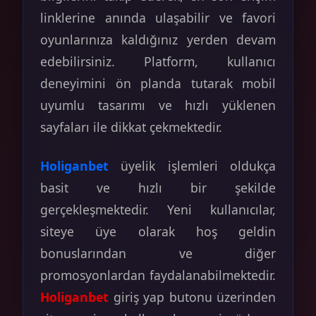
linklerine anında ulaşabilir ve favori
oyunlarınıza kaldığınız yerden devam
edebilirsiniz. Platform, kullanıcı
deneyimini ön planda tutarak mobil
uyumlu tasarımı ve hızlı yüklenen
sayfaları ile dikkat çekmektedir.
Holiganbet
üyelik işlemleri oldukça
basit ve hızlı bir şekilde
gerçekleşmektedir. Yeni kullanıcılar,
siteye üye olarak hoş geldin
bonuslarından ve diğer
promosyonlardan faydalanabilmektedir.
Holiganbet
giriş yap butonu üzerinden