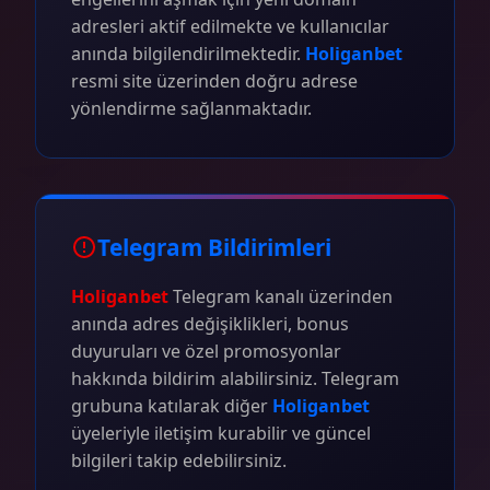
adresleri aktif edilmekte ve kullanıcılar
anında bilgilendirilmektedir.
Holiganbet
resmi site üzerinden doğru adrese
yönlendirme sağlanmaktadır.
Telegram Bildirimleri
Holiganbet
Telegram kanalı üzerinden
anında adres değişiklikleri, bonus
duyuruları ve özel promosyonlar
hakkında bildirim alabilirsiniz. Telegram
grubuna katılarak diğer
Holiganbet
üyeleriyle iletişim kurabilir ve güncel
bilgileri takip edebilirsiniz.