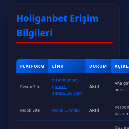
Holiganbet Erişim
Bilgileri
PLATFORM
LINK
DURUM
AÇIK
tr.Holiganbet-
Ana gir
Resmi Site
guncel-
Aktif
adresi
adres2026.com
Respon
Mobil Site
Mobil Uyumlu
Aktif
tasarı
Duyur