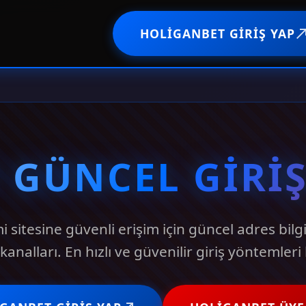
HOLIGANBET GIRIŞ YAP
GÜNCEL GIRIŞ
 sitesine güvenli erişim için güncel adres bilg
kanalları. En hızlı ve güvenilir giriş yöntemler