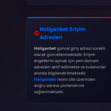
Holiganbet Erişim
Adresleri
Holiganbet
güncel giriş adresi sürekli
olarak güncellenmektedir. Erişim
engellerini aşmak için yeni domain
adresleri aktif edilmekte ve kullanıcılar
anında bilgilendirilmektedir.
Holiganbet
resmi site üzerinden
doğru adrese yönlendirme
sağlanmaktadır.