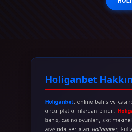
HOLI
Holiganbet Hakkınd
Holiganbet
, online bahis ve casin
öncü platformlardan biridir.
Holig
bahis, casino oyunları, slot makinel
arasında yer alan
Holiganbet
, kull