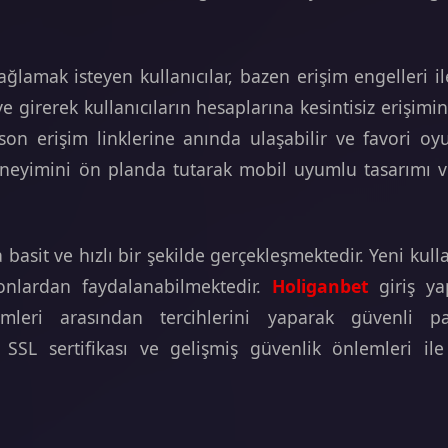
ağlamak isteyen kullanıcılar, bazen erişim engelleri 
e girerek kullanıcıların hesaplarına kesintisiz erişimi
 son erişim linklerine anında ulaşabilir ve favori o
deneyimini ön planda tutarak mobil uyumlu tasarımı ve
 basit ve hızlı bir şekilde gerçekleşmektedir. Yeni kulla
nlardan faydalanabilmektedir.
Holiganbet
giriş ya
emleri arasından tercihlerini yaparak güvenli 
, SSL sertifikası ve gelişmiş güvenlik önlemleri ile