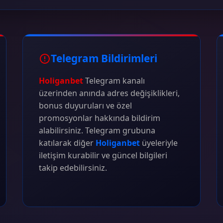
Telegram Bildirimleri
Holiganbet
Telegram kanalı
üzerinden anında adres değişiklikleri,
bonus duyuruları ve özel
promosyonlar hakkında bildirim
alabilirsiniz. Telegram grubuna
katılarak diğer
Holiganbet
üyeleriyle
iletişim kurabilir ve güncel bilgileri
takip edebilirsiniz.