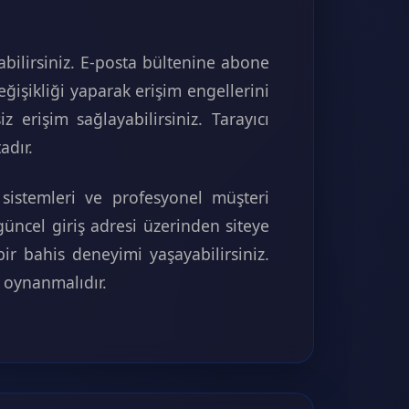
nabilirsiniz. E-posta bültenine abone
ğişikliği yaparak erişim engellerini
z erişim sağlayabilirsiniz. Tarayıcı
adır.
 sistemleri ve profesyonel müşteri
üncel giriş adresi üzerinden siteye
bir bahis deneyimi yaşayabilirsiniz.
e oynanmalıdır.