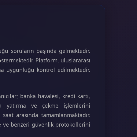
uğu soruların başında gelmektedir.
 göstermektedir. Platform, uluslararası
na uygunluğu kontrol edilmektedir.
ılar; banka havalesi, kredi kartı,
ra yatırma ve çekme işlemlerini
4 saat arasında tamamlanmaktadır.
 ve benzeri güvenlik protokollerini