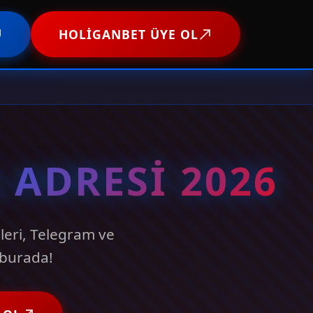
HOLIGANBET ÜYE OL
 ADRESI 2026
ileri, Telegram ve
i burada!