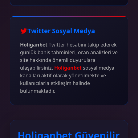
Twitter Sosyal Medya
Holiganbet
Twitter hesabını takip ederek
günlük bahis tahminleri, oran analizleri ve
site hakkında önemli duyurulara
ulaşabilirsiniz.
Holiganbet
sosyal medya
kanalları aktif olarak yönetilmekte ve
kullanıcılarla etkileşim halinde
bulunmaktadır.
Holiganbet Güvenilir