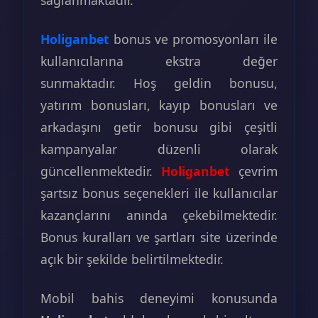
Holiganbet
bonus ve promosyonları ile
kullanıcılarına ekstra değer
sunmaktadır. Hoş geldin bonusu,
yatırım bonusları, kayıp bonusları ve
arkadaşını getir bonusu gibi çeşitli
kampanyalar düzenli olarak
güncellenmektedir.
Holiganbet
çevrim
şartsız bonus seçenekleri ile kullanıcılar
kazançlarını anında çekebilmektedir.
Bonus kuralları ve şartları site üzerinde
açık bir şekilde belirtilmektedir.
Mobil bahis deneyimi konusunda