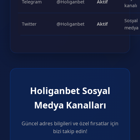
Telegram
@Holiganbet
Aktif
kanalı
Sosyal
Twitter
@Holiganbet
Aktif
medya
Holiganbet Sosyal
Medya Kanalları
Güncel adres bilgileri ve özel fırsatlar için
bizi takip edin!