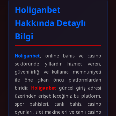
Holiganbet
Hakkında Detaylı
Bilgi
Holiganbet
, online bahis ve casino
sektöründe yıllardır hizmet veren,
güvenilirliği ve kullanıcı memnuniyeti
ile öne çıkan öncü platformlardan
biridir.
Holiganbet
güncel giriş adresi
üzerinden erişebileceğiniz bu platform,
spor bahisleri, canlı bahis, casino
oyunları, slot makineleri ve canlı casino