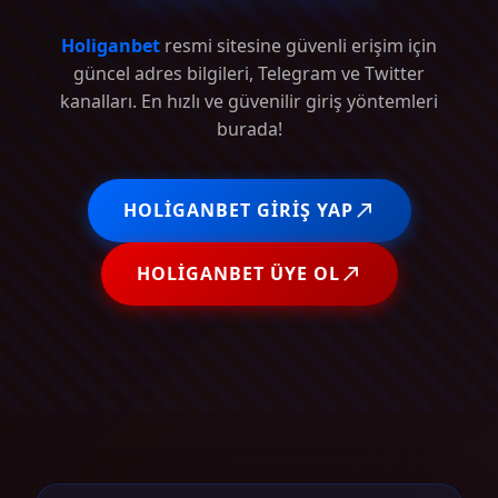
Holiganbet
resmi sitesine güvenli erişim için
güncel adres bilgileri, Telegram ve Twitter
kanalları. En hızlı ve güvenilir giriş yöntemleri
burada!
HOLIGANBET GIRIŞ YAP
HOLIGANBET ÜYE OL