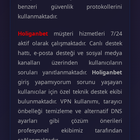
benzeri güvenlik protokollerini
kullanmaktadır.
Holiganbet
müşteri hizmetleri 7/24
aktif olarak çalışmaktadır. Canlı destek
hattı, e-posta desteği ve sosyal medya
kanalları üzerinden kullanıcıların
soruları yanıtlanmaktadır.
Holiganbet
giriş yapamıyorum sorunu yaşayan
kullanıcılar için özel teknik destek ekibi
bulunmaktadır. VPN kullanımı, tarayıcı
önbelleği temizleme ve alternatif DNS
ayarları gibi çözüm önerileri
profesyonel ekibimiz tarafından
sağlanmaktadır.