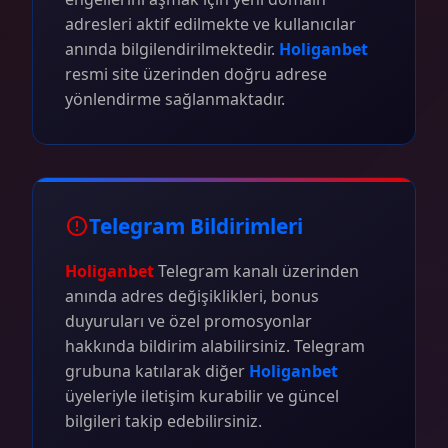
adresleri aktif edilmekte ve kullanıcılar
anında bilgilendirilmektedir.
Holiganbet
resmi site üzerinden doğru adrese
yönlendirme sağlanmaktadır.
Telegram Bildirimleri
Holiganbet
Telegram kanalı üzerinden
anında adres değişiklikleri, bonus
duyuruları ve özel promosyonlar
hakkında bildirim alabilirsiniz. Telegram
grubuna katılarak diğer
Holiganbet
üyeleriyle iletişim kurabilir ve güncel
bilgileri takip edebilirsiniz.