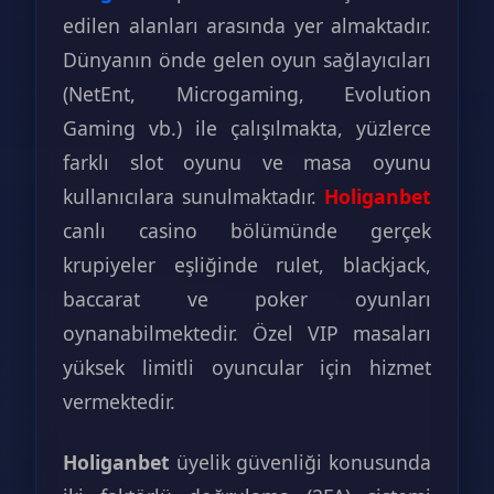
edilen alanları arasında yer almaktadır.
Dünyanın önde gelen oyun sağlayıcıları
(NetEnt, Microgaming, Evolution
Gaming vb.) ile çalışılmakta, yüzlerce
farklı slot oyunu ve masa oyunu
kullanıcılara sunulmaktadır.
Holiganbet
canlı casino bölümünde gerçek
krupiyeler eşliğinde rulet, blackjack,
baccarat ve poker oyunları
oynanabilmektedir. Özel VIP masaları
yüksek limitli oyuncular için hizmet
vermektedir.
Holiganbet
üyelik güvenliği konusunda