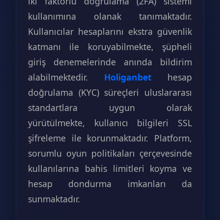
iki faktörlü doğrulama (2FA) sistemi
kullanımına olanak tanımaktadır.
Kullanıcılar hesaplarını ekstra güvenlik
katmanı ile koruyabilmekte, şüpheli
giriş denemelerinde anında bildirim
alabilmektedir.
Holiganbet
hesap
doğrulama (KYC) süreçleri uluslararası
standartlara uygun olarak
yürütülmekte, kullanıcı bilgileri SSL
şifreleme ile korunmaktadır. Platform,
sorumlu oyun politikaları çerçevesinde
kullanılarına bahis limitleri koyma ve
hesap dondurma imkanları da
sunmaktadır.