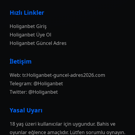
Hızlı Linkler
Holiganbet Giriş
Holiganbet Üye Ol
Holiganbet Güncel Adres
İletişim
Web:
tr.Holiganbet-guncel-adres2026.com
Telegram: @Holiganbet
Twitter: @Holiganbet
Yasal Uyarı
18 yaş üzeri kullanıcılar için uygundur. Bahis ve
oyunlar eğlence amaçlıdır. Lütfen sorumlu oynayın.