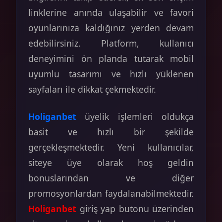
linklerine anında ulaşabilir ve favori
oyunlarınıza kaldığınız yerden devam
edebilirsiniz. Platform, kullanıcı
deneyimini ön planda tutarak mobil
uyumlu tasarımı ve hızlı yüklenen
sayfaları ile dikkat çekmektedir.
Holiganbet
üyelik işlemleri oldukça
basit ve hızlı bir şekilde
gerçekleşmektedir. Yeni kullanıcılar,
siteye üye olarak hoş geldin
bonuslarından ve diğer
promosyonlardan faydalanabilmektedir.
Holiganbet
giriş yap butonu üzerinden