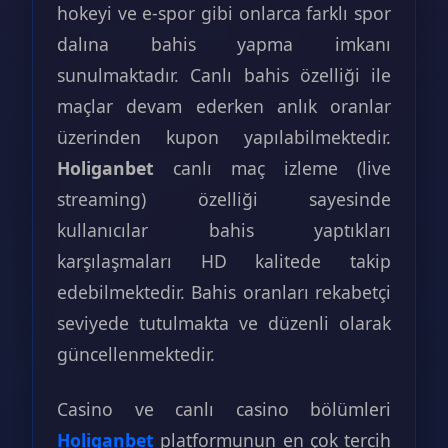
hokeyi ve e-spor gibi onlarca farklı spor
dalına bahis yapma imkanı
sunulmaktadır. Canlı bahis özelliği ile
maçlar devam ederken anlık oranlar
üzerinden kupon yapılabilmektedir.
Holiganbet
canlı maç izleme (live
streaming) özelliği sayesinde
kullanıcılar bahis yaptıkları
karşılaşmaları HD kalitede takip
edebilmektedir. Bahis oranları rekabetçi
seviyede tutulmakta ve düzenli olarak
güncellenmektedir.
Casino ve canlı casino bölümleri
Holiganbet
platformunun en çok tercih