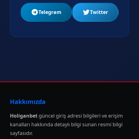
Telegram
Twitter
Hakkımızda
Holiganbet
güncel giriş adresi bilgileri ve erişim
kanalları hakkında detaylı bilgi sunan resmi bilgi
sayfasıdır.