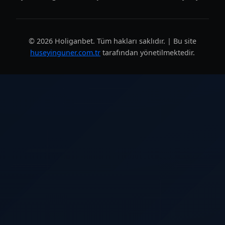
© 2026 Holiganbet. Tüm hakları saklıdır. | Bu site
huseyinguner.com.tr
tarafından yönetilmektedir.