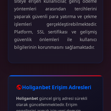
siteye erişen kullanıcılar, geniş ödeme
yöntemleri arasından tercihlerini
yaparak güvenli para yatırma ve çekme
işlemleri gerçekleştirebilmektedir.
Platform, SSL sertifikası ve gelişmiş
güvenlik önlemleri ile kullanıcı
bilgilerinin korunmasını sağlamaktadır.
Holiganbet Erişim Adresleri
Holiganbet
güncel giriş adresi sürekli
olarak güncellenmektedir. Erişim
engellerini aşmak için yeni domain