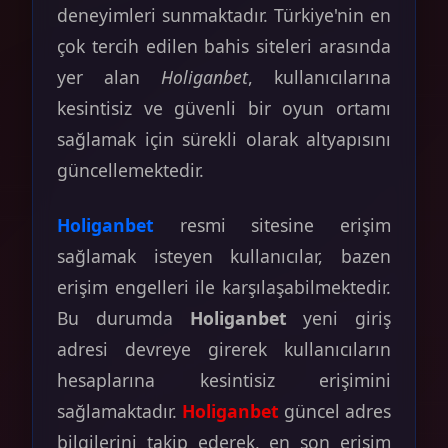
deneyimleri sunmaktadır. Türkiye'nin en
çok tercih edilen bahis siteleri arasında
yer alan
Holiganbet
, kullanıcılarına
kesintisiz ve güvenli bir oyun ortamı
sağlamak için sürekli olarak altyapısını
güncellemektedir.
Holiganbet
resmi sitesine erişim
sağlamak isteyen kullanıcılar, bazen
erişim engelleri ile karşılaşabilmektedir.
Bu durumda
Holiganbet
yeni giriş
adresi devreye girerek kullanıcıların
hesaplarına kesintisiz erişimini
sağlamaktadır.
Holiganbet
güncel adres
bilgilerini takip ederek, en son erişim