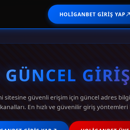
HOLIGANBET GIRIŞ YAP
GÜNCEL GIRIŞ
 sitesine güvenli erişim için güncel adres bilg
kanalları. En hızlı ve güvenilir giriş yöntemler