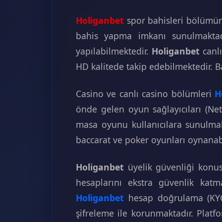
Holiganbet
spor bahisleri bölümünd
bahis yapma imkanı sunulmaktad
yapılabilmektedir.
Holiganbet
canlı
HD kalitede takip edebilmektedir. B
Casino ve canlı casino bölümleri
H
önde gelen oyun sağlayıcıları (Net
masa oyunu kullanıcılara sunulma
baccarat ve poker oyunları oynanabi
Holiganbet
üyelik güvenliği konus
hesaplarını ekstra güvenlik katm
Holiganbet
hesap doğrulama (KYC) 
şifreleme ile korunmaktadır. Platf