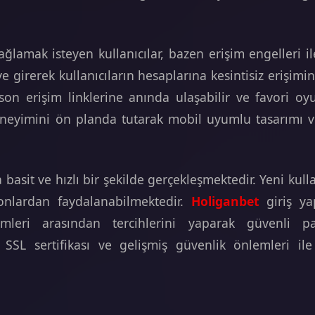
ağlamak isteyen kullanıcılar, bazen erişim engelleri 
e girerek kullanıcıların hesaplarına kesintisiz erişimi
 son erişim linklerine anında ulaşabilir ve favori o
deneyimini ön planda tutarak mobil uyumlu tasarımı ve
 basit ve hızlı bir şekilde gerçekleşmektedir. Yeni kulla
nlardan faydalanabilmektedir.
Holiganbet
giriş ya
emleri arasından tercihlerini yaparak güvenli 
, SSL sertifikası ve gelişmiş güvenlik önlemleri ile