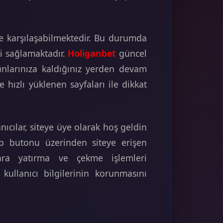
ile karşılaşabilmektedir. Bu durumda
ni sağlamaktadır.
Holiganbet
güncel
yunlarınıza kaldığınız yerden devam
 hızlı yüklenen sayfaları ile dikkat
nıcılar, siteye üye olarak hoş geldin
p butonu üzerinden siteye erişen
para yatırma ve çekme işlemleri
 kullanıcı bilgilerinin korunmasını