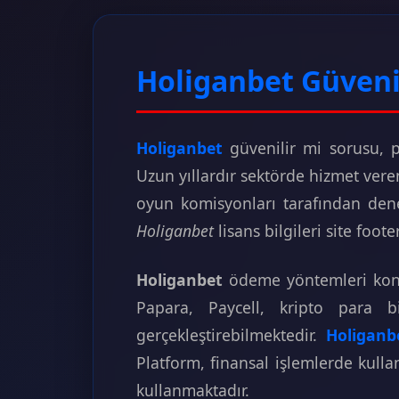
Holiganbet Güveni
Holiganbet
güvenilir mi sorusu, p
Uzun yıllardır sektörde hizmet ver
oyun komisyonları tarafından dene
Holiganbet
lisans bilgileri site foot
Holiganbet
ödeme yöntemleri konus
Papara, Paycell, kripto para b
gerçekleştirebilmektedir.
Holiganb
Platform, finansal işlemlerde kull
kullanmaktadır.