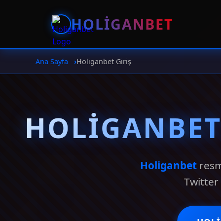
HOLIGANBET
Ana Sayfa
Holiganbet Giriş
HOLIGANBET 
Holiganbet
resmi
Twitter 