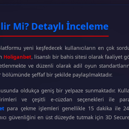
lir Mi? Detaylı İnceleme
latformu yeni keşfedecek kullanıcıların en çok sord
en
Holiganbet
, lisanslı bir bahis sitesi olarak faaliyet
tlenmekte ve düzenli olarak adil oyun standartları
er bölümünde şeffaf bir şekilde paylaşılmaktadır.
unda oldukça geniş bir yelpaze sunmaktadır. Kullanıc
irimleri ve çeşitli e-cüzdan seçenekleri ile pa
et
para çekme işlemleri genellikle 15 dakika ile 2
anıcı güvenliğini en üst düzeyde tutmak için 3D Secure