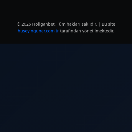
© 2026 Holiganbet. Tüm hakları saklıdır. | Bu site
huseyinguner.com.tr
tarafından yönetilmektedir.