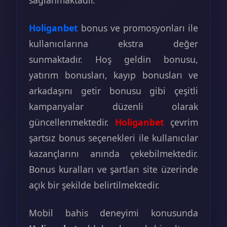
Holiganbet
bonus ve promosyonları ile
kullanıcılarına ekstra değer
sunmaktadır. Hoş geldin bonusu,
yatırım bonusları, kayıp bonusları ve
arkadaşını getir bonusu gibi çeşitli
kampanyalar düzenli olarak
güncellenmektedir.
Holiganbet
çevrim
şartsız bonus seçenekleri ile kullanıcılar
kazançlarını anında çekebilmektedir.
Bonus kuralları ve şartları site üzerinde
açık bir şekilde belirtilmektedir.
Mobil bahis deneyimi konusunda