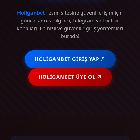
Holiganbet
resmi sitesine güvenli erişim için
güncel adres bilgileri, Telegram ve Twitter
kanalları. En hızlı ve güvenilir giriş yöntemleri
burada!
HOLIGANBET GIRIŞ YAP
HOLIGANBET ÜYE OL