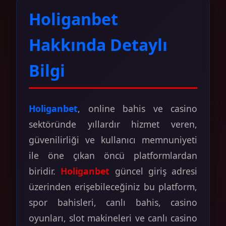
Holiganbet
Hakkında Detaylı
Bilgi
Holiganbet
, online bahis ve casino
sektöründe yıllardır hizmet veren,
güvenilirliği ve kullanıcı memnuniyeti
ile öne çıkan öncü platformlardan
biridir.
Holiganbet
güncel giriş adresi
üzerinden erişebileceğiniz bu platform,
spor bahisleri, canlı bahis, casino
oyunları, slot makineleri ve canlı casino