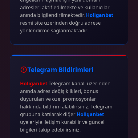
adresleri aktif edilmekte ve kullanıcılar
anında bilgilendirilmektedir.
Holiganbet
resmi site üzerinden doğru adrese
yönlendirme sağlanmaktadır.
Telegram Bildirimleri
Holiganbet
Telegram kanalı üzerinden
anında adres değişiklikleri, bonus
duyuruları ve özel promosyonlar
hakkında bildirim alabilirsiniz. Telegram
grubuna katılarak diğer
Holiganbet
üyeleriyle iletişim kurabilir ve güncel
bilgileri takip edebilirsiniz.