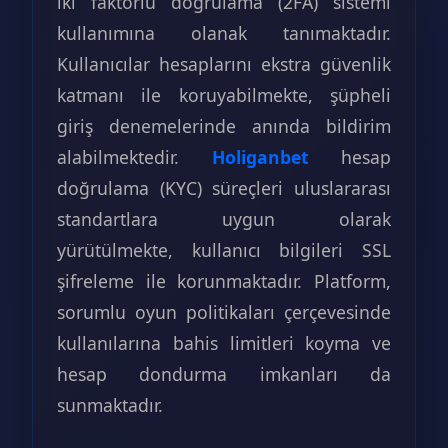
iki faktörlü doğrulama (2FA) sistemi
kullanımına olanak tanımaktadır.
Kullanıcılar hesaplarını ekstra güvenlik
katmanı ile koruyabilmekte, şüpheli
giriş denemelerinde anında bildirim
alabilmektedir.
Holiganbet
hesap
doğrulama (KYC) süreçleri uluslararası
standartlara uygun olarak
yürütülmekte, kullanıcı bilgileri SSL
şifreleme ile korunmaktadır. Platform,
sorumlu oyun politikaları çerçevesinde
kullanılarına bahis limitleri koyma ve
hesap dondurma imkanları da
sunmaktadır.