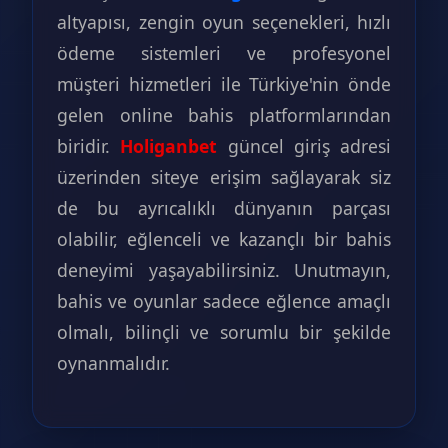
altyapısı, zengin oyun seçenekleri, hızlı
ödeme sistemleri ve profesyonel
müşteri hizmetleri ile Türkiye'nin önde
gelen online bahis platformlarından
biridir.
Holiganbet
güncel giriş adresi
üzerinden siteye erişim sağlayarak siz
de bu ayrıcalıklı dünyanın parçası
olabilir, eğlenceli ve kazançlı bir bahis
deneyimi yaşayabilirsiniz. Unutmayın,
bahis ve oyunlar sadece eğlence amaçlı
olmalı, bilinçli ve sorumlu bir şekilde
oynanmalıdır.