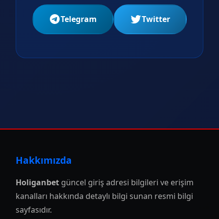
Telegram
Twitter
Hakkımızda
Holiganbet
güncel giriş adresi bilgileri ve erişim
kanalları hakkında detaylı bilgi sunan resmi bilgi
sayfasıdır.