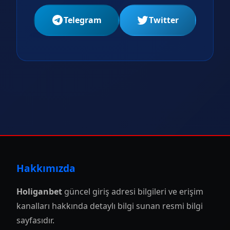
Telegram
Twitter
Hakkımızda
Holiganbet
güncel giriş adresi bilgileri ve erişim
kanalları hakkında detaylı bilgi sunan resmi bilgi
sayfasıdır.