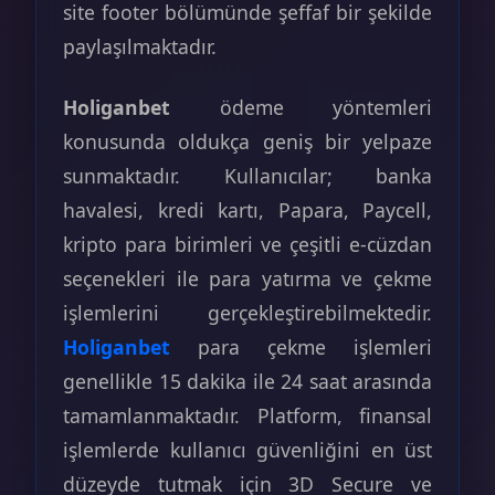
site footer bölümünde şeffaf bir şekilde
paylaşılmaktadır.
Holiganbet
ödeme yöntemleri
konusunda oldukça geniş bir yelpaze
sunmaktadır. Kullanıcılar; banka
havalesi, kredi kartı, Papara, Paycell,
kripto para birimleri ve çeşitli e-cüzdan
seçenekleri ile para yatırma ve çekme
işlemlerini gerçekleştirebilmektedir.
Holiganbet
para çekme işlemleri
genellikle 15 dakika ile 24 saat arasında
tamamlanmaktadır. Platform, finansal
işlemlerde kullanıcı güvenliğini en üst
düzeyde tutmak için 3D Secure ve