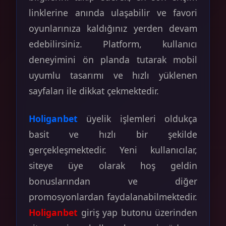
linklerine anında ulaşabilir ve favori
oyunlarınıza kaldığınız yerden devam
edebilirsiniz. Platform, kullanıcı
deneyimini ön planda tutarak mobil
uyumlu tasarımı ve hızlı yüklenen
sayfaları ile dikkat çekmektedir.
Holiganbet
üyelik işlemleri oldukça
basit ve hızlı bir şekilde
gerçekleşmektedir. Yeni kullanıcılar,
siteye üye olarak hoş geldin
bonuslarından ve diğer
promosyonlardan faydalanabilmektedir.
Holiganbet
giriş yap butonu üzerinden