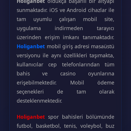
Holiganbet
oldukça başarılı bir altyapı
sunmaktadır. iOS ve Android cihazlar ile
tam uyumlu çalışan mobil site,
uygulama indirmeden tarayıcı
üzerinden erişim imkanı tanımaktadır.
Holiganbet
mobil giriş adresi masaüstü
versiyonu ile aynı özellikleri taşımakta,
kullanıcılar cep telefonlarından tüm
bahis ve casino oyunlarına
erişebilmektedir. Mobil ödeme
seçenekleri de tam olarak
desteklenmektedir.
Holiganbet
spor bahisleri bölümünde
futbol, basketbol, tenis, voleybol, buz