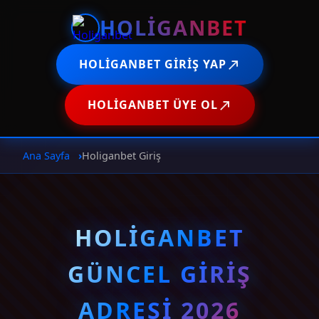
HOLIGANBET
HOLIGANBET GIRIŞ YAP
HOLIGANBET ÜYE OL
Ana Sayfa
Holiganbet Giriş
HOLIGANBET
GÜNCEL GIRIŞ
ADRESI 2026