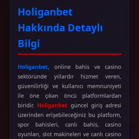
Holiganbet
Hakkında Detaylı
Bilgi
Holiganbet
, online bahis ve casino
sektöründe yıllardır hizmet veren,
güvenilirliği ve kullanıcı memnuniyeti
ile öne çıkan öncü platformlardan
biridir.
Holiganbet
güncel giriş adresi
üzerinden erişebileceğiniz bu platform,
spor bahisleri, canlı bahis, casino
oyunları, slot makineleri ve canlı casino