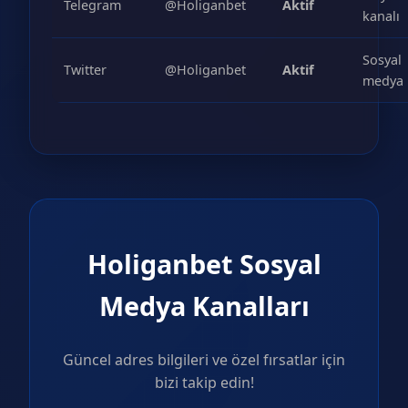
Telegram
@Holiganbet
Aktif
kanalı
Sosyal
Twitter
@Holiganbet
Aktif
medya
Holiganbet Sosyal
Medya Kanalları
Güncel adres bilgileri ve özel fırsatlar için
bizi takip edin!