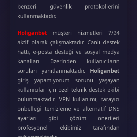
benzeri güvenlik protokollerini
kullanmaktadır.
Holiganbet
müşteri hizmetleri 7/24
aktif olarak çalışmaktadır. Canlı destek
hattı, e-posta desteği ve sosyal medya
kanalları üzerinden kullanıcıların
soruları yanıtlanmaktadır.
Holiganbet
giriş yapamıyorum sorunu yaşayan
kullanıcılar için özel teknik destek ekibi
bulunmaktadır. VPN kullanımı, tarayıcı
önbelleği temizleme ve alternatif DNS
ayarları gibi çözüm önerileri
profesyonel ekibimiz tarafından
sağlanmaktadır.