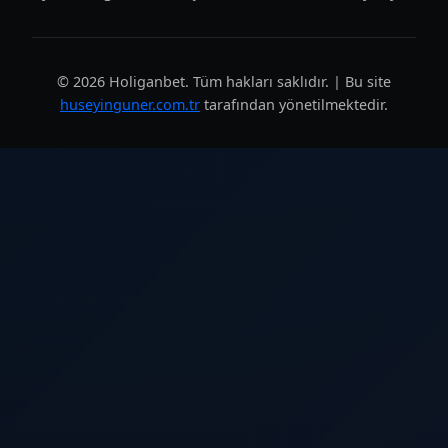
© 2026 Holiganbet. Tüm hakları saklıdır. | Bu site
huseyinguner.com.tr
tarafından yönetilmektedir.