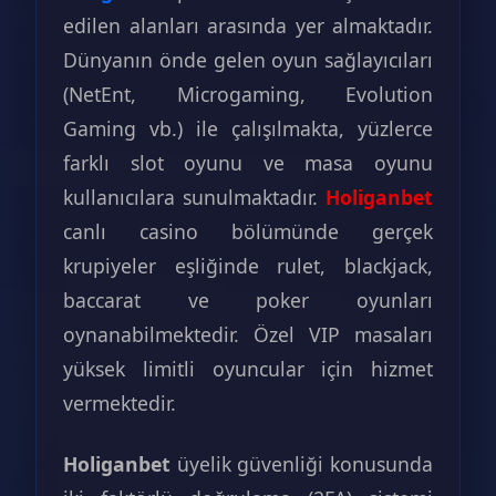
edilen alanları arasında yer almaktadır.
Dünyanın önde gelen oyun sağlayıcıları
(NetEnt, Microgaming, Evolution
Gaming vb.) ile çalışılmakta, yüzlerce
farklı slot oyunu ve masa oyunu
kullanıcılara sunulmaktadır.
Holiganbet
canlı casino bölümünde gerçek
krupiyeler eşliğinde rulet, blackjack,
baccarat ve poker oyunları
oynanabilmektedir. Özel VIP masaları
yüksek limitli oyuncular için hizmet
vermektedir.
Holiganbet
üyelik güvenliği konusunda