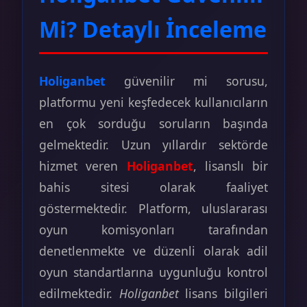
Mi? Detaylı İnceleme
Holiganbet
güvenilir mi sorusu,
platformu yeni keşfedecek kullanıcıların
en çok sorduğu soruların başında
gelmektedir. Uzun yıllardır sektörde
hizmet veren
Holiganbet
, lisanslı bir
bahis sitesi olarak faaliyet
göstermektedir. Platform, uluslararası
oyun komisyonları tarafından
denetlenmekte ve düzenli olarak adil
oyun standartlarına uygunluğu kontrol
edilmektedir.
Holiganbet
lisans bilgileri