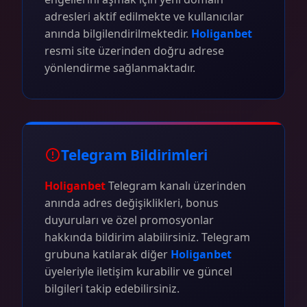
adresleri aktif edilmekte ve kullanıcılar
anında bilgilendirilmektedir.
Holiganbet
resmi site üzerinden doğru adrese
yönlendirme sağlanmaktadır.
Telegram Bildirimleri
Holiganbet
Telegram kanalı üzerinden
anında adres değişiklikleri, bonus
duyuruları ve özel promosyonlar
hakkında bildirim alabilirsiniz. Telegram
grubuna katılarak diğer
Holiganbet
üyeleriyle iletişim kurabilir ve güncel
bilgileri takip edebilirsiniz.