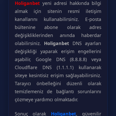
Holiganbet
yeni adresi hakkında bilgi
almak için sitenin resmi iletişim
kanallarını kullanabilirsiniz. E-posta
bültenine abone olarak adres
değişikliklerinden anında haberdar
olabilirsiniz.
Holiganbet
DNS ayarları
değişikliği yaparak erişim engellerini
aşabilir, Google DNS (8.8.8.8) veya
Cloudflare DNS (1.1.1.1) kullanarak
siteye kesintisiz erişim sağlayabilirsiniz.
Tarayıcı önbelleğini düzenli olarak
temizlemeniz de bağlantı sorunlarını
çözmeye yardımcı olmaktadır.
Sonuç olarak
Holiganbet
, güvenilir