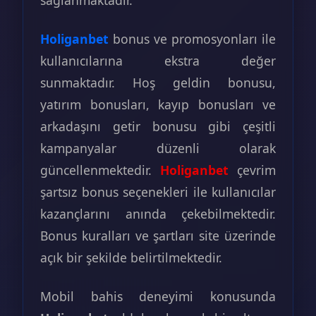
Holiganbet
bonus ve promosyonları ile
kullanıcılarına ekstra değer
sunmaktadır. Hoş geldin bonusu,
yatırım bonusları, kayıp bonusları ve
arkadaşını getir bonusu gibi çeşitli
kampanyalar düzenli olarak
güncellenmektedir.
Holiganbet
çevrim
şartsız bonus seçenekleri ile kullanıcılar
kazançlarını anında çekebilmektedir.
Bonus kuralları ve şartları site üzerinde
açık bir şekilde belirtilmektedir.
Mobil bahis deneyimi konusunda