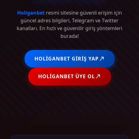
Holiganbet
resmi sitesine güvenli erişim için
güncel adres bilgileri, Telegram ve Twitter
kanalları. En hızlı ve güvenilir giriş yöntemleri
burada!
HOLIGANBET GIRIŞ YAP
HOLIGANBET ÜYE OL