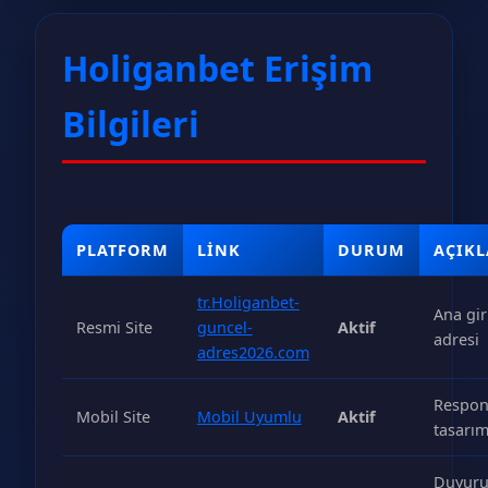
Holiganbet Erişim
Bilgileri
PLATFORM
LINK
DURUM
AÇIK
tr.Holiganbet-
Ana gir
Resmi Site
guncel-
Aktif
adresi
adres2026.com
Respon
Mobil Site
Mobil Uyumlu
Aktif
tasarı
Duyur