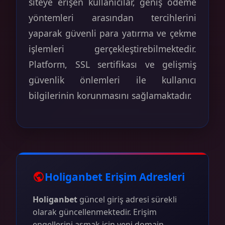
siteye erişen kullanıcılar, geniş ödeme
yöntemleri arasından tercihlerini
yaparak güvenli para yatırma ve çekme
işlemleri gerçekleştirebilmektedir.
Platform, SSL sertifikası ve gelişmiş
güvenlik önlemleri ile kullanıcı
bilgilerinin korunmasını sağlamaktadır.
Holiganbet Erişim Adresleri
Holiganbet
güncel giriş adresi sürekli
olarak güncellenmektedir. Erişim
engellerini aşmak için yeni domain