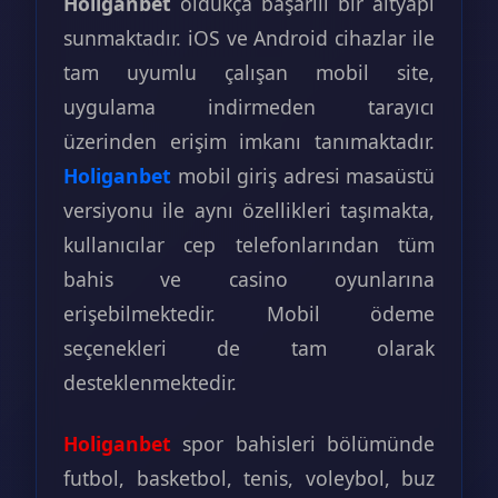
Holiganbet
oldukça başarılı bir altyapı
sunmaktadır. iOS ve Android cihazlar ile
tam uyumlu çalışan mobil site,
uygulama indirmeden tarayıcı
üzerinden erişim imkanı tanımaktadır.
Holiganbet
mobil giriş adresi masaüstü
versiyonu ile aynı özellikleri taşımakta,
kullanıcılar cep telefonlarından tüm
bahis ve casino oyunlarına
erişebilmektedir. Mobil ödeme
seçenekleri de tam olarak
desteklenmektedir.
Holiganbet
spor bahisleri bölümünde
futbol, basketbol, tenis, voleybol, buz