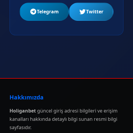
Telegram
Twitter
Hakkımızda
Holiganbet
güncel giriş adresi bilgileri ve erişim
kanalları hakkında detaylı bilgi sunan resmi bilgi
sayfasıdır.