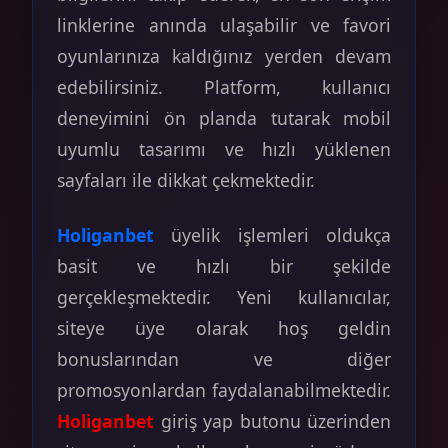
linklerine anında ulaşabilir ve favori
oyunlarınıza kaldığınız yerden devam
edebilirsiniz. Platform, kullanıcı
deneyimini ön planda tutarak mobil
uyumlu tasarımı ve hızlı yüklenen
sayfaları ile dikkat çekmektedir.
Holiganbet
üyelik işlemleri oldukça
basit ve hızlı bir şekilde
gerçekleşmektedir. Yeni kullanıcılar,
siteye üye olarak hoş geldin
bonuslarından ve diğer
promosyonlardan faydalanabilmektedir.
Holiganbet
giriş yap butonu üzerinden