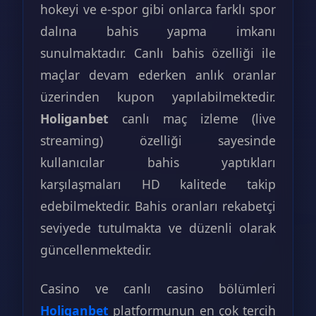
hokeyi ve e-spor gibi onlarca farklı spor
dalına bahis yapma imkanı
sunulmaktadır. Canlı bahis özelliği ile
maçlar devam ederken anlık oranlar
üzerinden kupon yapılabilmektedir.
Holiganbet
canlı maç izleme (live
streaming) özelliği sayesinde
kullanıcılar bahis yaptıkları
karşılaşmaları HD kalitede takip
edebilmektedir. Bahis oranları rekabetçi
seviyede tutulmakta ve düzenli olarak
güncellenmektedir.
Casino ve canlı casino bölümleri
Holiganbet
platformunun en çok tercih