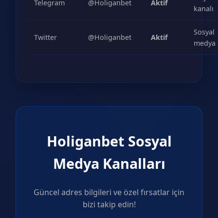
Telegram
@Holiganbet
Aktif
kanalı
Sosyal
Twitter
@Holiganbet
Aktif
medya
Holiganbet Sosyal
Medya Kanalları
Güncel adres bilgileri ve özel fırsatlar için
bizi takip edin!