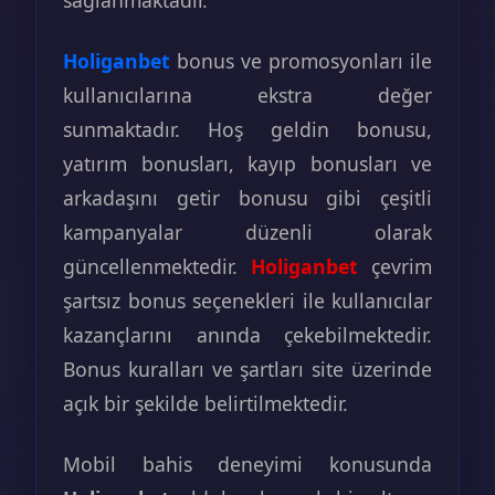
Holiganbet
bonus ve promosyonları ile
kullanıcılarına ekstra değer
sunmaktadır. Hoş geldin bonusu,
yatırım bonusları, kayıp bonusları ve
arkadaşını getir bonusu gibi çeşitli
kampanyalar düzenli olarak
güncellenmektedir.
Holiganbet
çevrim
şartsız bonus seçenekleri ile kullanıcılar
kazançlarını anında çekebilmektedir.
Bonus kuralları ve şartları site üzerinde
açık bir şekilde belirtilmektedir.
Mobil bahis deneyimi konusunda