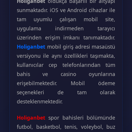
Holiganbet
oldukça başarılı bir altyapı
sunmaktadır. iOS ve Android cihazlar ile
tam uyumlu çalışan mobil site,
uygulama indirmeden tarayıcı
üzerinden erişim imkanı tanımaktadır.
Holiganbet
mobil giriş adresi masaüstü
versiyonu ile aynı özellikleri taşımakta,
kullanıcılar cep telefonlarından tüm
bahis ve casino oyunlarına
erişebilmektedir. Mobil ödeme
seçenekleri de tam olarak
desteklenmektedir.
Holiganbet
spor bahisleri bölümünde
futbol, basketbol, tenis, voleybol, buz