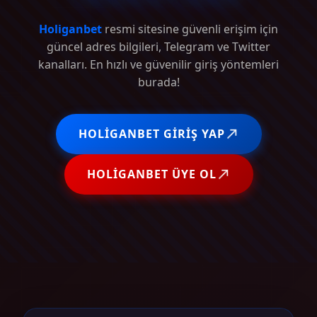
Holiganbet
resmi sitesine güvenli erişim için
güncel adres bilgileri, Telegram ve Twitter
kanalları. En hızlı ve güvenilir giriş yöntemleri
burada!
HOLIGANBET GIRIŞ YAP
HOLIGANBET ÜYE OL