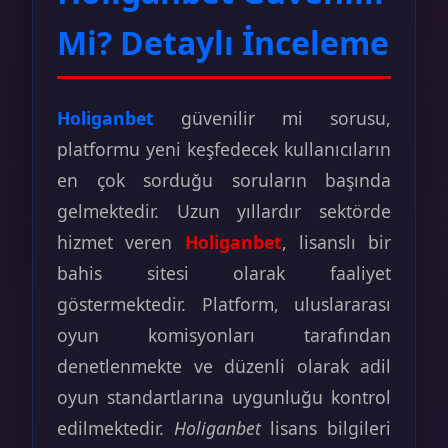
Mi? Detaylı İnceleme
Holiganbet
güvenilir mi sorusu,
platformu yeni keşfedecek kullanıcıların
en çok sorduğu soruların başında
gelmektedir. Uzun yıllardır sektörde
hizmet veren
Holiganbet
, lisanslı bir
bahis sitesi olarak faaliyet
göstermektedir. Platform, uluslararası
oyun komisyonları tarafından
denetlenmekte ve düzenli olarak adil
oyun standartlarına uygunluğu kontrol
edilmektedir.
Holiganbet
lisans bilgileri