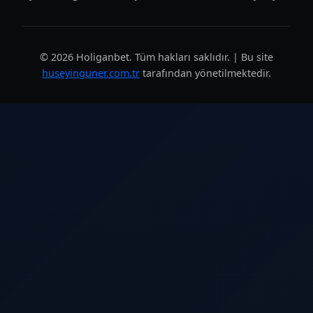
© 2026 Holiganbet. Tüm hakları saklıdır. | Bu site
huseyinguner.com.tr
tarafından yönetilmektedir.