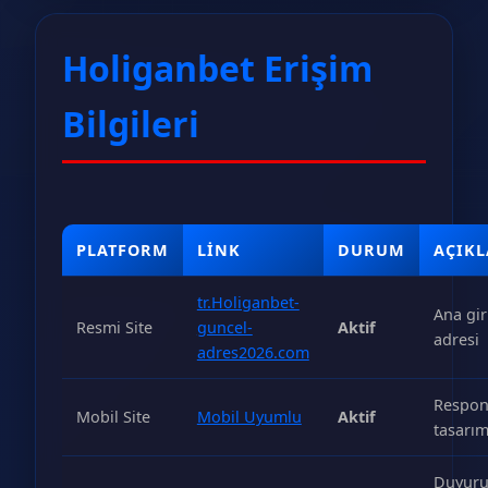
Holiganbet Erişim
Bilgileri
PLATFORM
LINK
DURUM
AÇIK
tr.Holiganbet-
Ana gir
Resmi Site
guncel-
Aktif
adresi
adres2026.com
Respon
Mobil Site
Mobil Uyumlu
Aktif
tasarı
Duyur