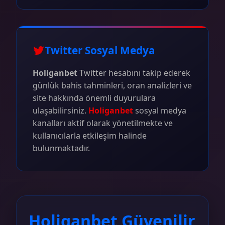
Twitter Sosyal Medya
Holiganbet
Twitter hesabını takip ederek
günlük bahis tahminleri, oran analizleri ve
site hakkında önemli duyurulara
ulaşabilirsiniz.
Holiganbet
sosyal medya
kanalları aktif olarak yönetilmekte ve
kullanıcılarla etkileşim halinde
bulunmaktadır.
Holiganbet Güvenilir