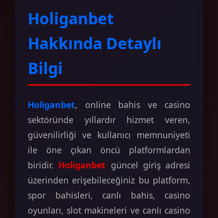
Holiganbet
Hakkında Detaylı
Bilgi
Holiganbet
, online bahis ve casino
sektöründe yıllardır hizmet veren,
güvenilirliği ve kullanıcı memnuniyeti
ile öne çıkan öncü platformlardan
biridir.
Holiganbet
güncel giriş adresi
üzerinden erişebileceğiniz bu platform,
spor bahisleri, canlı bahis, casino
oyunları, slot makineleri ve canlı casino