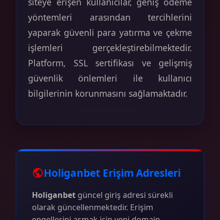
siteye erişen kullanıcılar, geniş ödeme
yöntemleri arasından tercihlerini
yaparak güvenli para yatırma ve çekme
işlemleri gerçekleştirebilmektedir.
Platform, SSL sertifikası ve gelişmiş
güvenlik önlemleri ile kullanıcı
bilgilerinin korunmasını sağlamaktadır.
Holiganbet Erişim Adresleri
Holiganbet
güncel giriş adresi sürekli
olarak güncellenmektedir. Erişim
engellerini aşmak için yeni domain