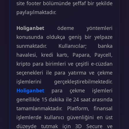
site footer bölümünde şeffaf bir şekilde
paylaşılmaktadır.
Holiganbet
ödeme yöntemleri
konusunda oldukça geniş bir yelpaze
sunmaktadır. Kullanıcılar; banka
havalesi, kredi kartı, Papara, Paycell,
kripto para birimleri ve çeşitli e-cüzdan
seçenekleri ile para yatırma ve çekme
işlemlerini gerçekleştirebilmektedir.
Holiganbet
para çekme işlemleri
genellikle 15 dakika ile 24 saat arasında
tamamlanmaktadır. Platform, finansal
işlemlerde kullanıcı güvenliğini en üst
düzeyde tutmak için 3D Secure ve