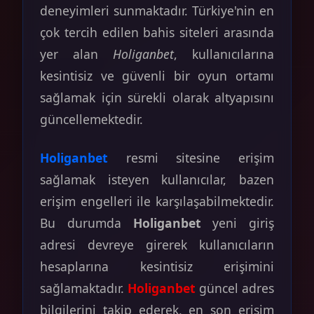
deneyimleri sunmaktadır. Türkiye'nin en
çok tercih edilen bahis siteleri arasında
yer alan
Holiganbet
, kullanıcılarına
kesintisiz ve güvenli bir oyun ortamı
sağlamak için sürekli olarak altyapısını
güncellemektedir.
Holiganbet
resmi sitesine erişim
sağlamak isteyen kullanıcılar, bazen
erişim engelleri ile karşılaşabilmektedir.
Bu durumda
Holiganbet
yeni giriş
adresi devreye girerek kullanıcıların
hesaplarına kesintisiz erişimini
sağlamaktadır.
Holiganbet
güncel adres
bilgilerini takip ederek, en son erişim