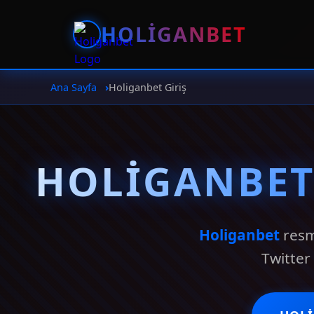
HOLIGANBET
Ana Sayfa
Holiganbet Giriş
HOLIGANBET 
Holiganbet
resmi
Twitter 