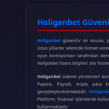
Holiganbet Güveni
Holiganbet
güvenilir mi sorusu, p
Uzun yıllardır sektörde hizmet ver
oyun komisyonları tarafından dene
Holiganbet
lisans bilgileri site foot
Holiganbet
ödeme yöntemleri konus
Papara, Paycell, kripto para b
gerçekleştirebilmektedir.
Holiganb
Platform, finansal işlemlerde kull
kullanmaktadır.