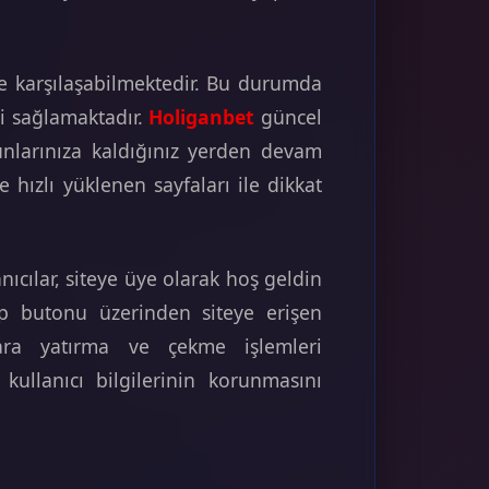
ile karşılaşabilmektedir. Bu durumda
ni sağlamaktadır.
Holiganbet
güncel
yunlarınıza kaldığınız yerden devam
 hızlı yüklenen sayfaları ile dikkat
nıcılar, siteye üye olarak hoş geldin
p butonu üzerinden siteye erişen
para yatırma ve çekme işlemleri
 kullanıcı bilgilerinin korunmasını