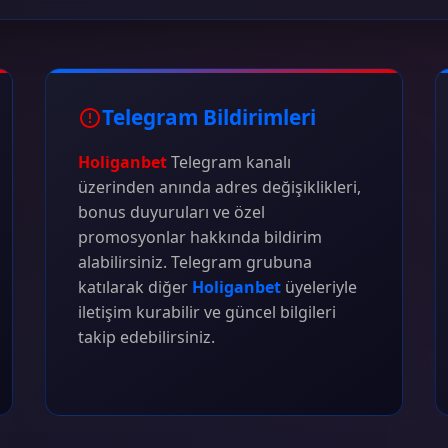
Telegram Bildirimleri
Holiganbet
Telegram kanalı
üzerinden anında adres değişiklikleri,
bonus duyuruları ve özel
promosyonlar hakkında bildirim
alabilirsiniz. Telegram grubuna
katılarak diğer
Holiganbet
üyeleriyle
iletişim kurabilir ve güncel bilgileri
takip edebilirsiniz.