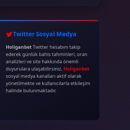
Twitter Sosyal Medya
Holiganbet
Twitter hesabını takip
ederek günlük bahis tahminleri, oran
analizleri ve site hakkında önemli
duyurulara ulaşabilirsiniz.
Holiganbet
sosyal medya kanalları aktif olarak
yönetilmekte ve kullanıcılarla etkileşim
halinde bulunmaktadır.