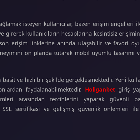
ağlamak isteyen kullanıcılar, bazen erişim engelleri 
e girerek kullanıcıların hesaplarına kesintisiz erişimi
 son erişim linklerine anında ulaşabilir ve favori o
deneyimini ön planda tutarak mobil uyumlu tasarımı ve
 basit ve hızlı bir şekilde gerçekleşmektedir. Yeni kulla
nlardan faydalanabilmektedir.
Holiganbet
giriş ya
emleri arasından tercihlerini yaparak güvenli 
, SSL sertifikası ve gelişmiş güvenlik önlemleri ile