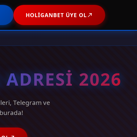
HOLIGANBET ÜYE OL
 ADRESI 2026
ileri, Telegram ve
i burada!