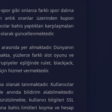
spor gibi onlarca farklı spor dalına
n anlık oranlar üzerinden kupon
cılar bahis yaptıkları karşılaşmaları
 olarak güncellenmektedir.
 arasında yer almaktadır. Dünyanın
akta, yüzlerce farklı slot oyunu ve
iyeler eşliğinde rulet, blackjack,
için hizmet vermektedir.
a olanak tanımaktadır. Kullanıcılar
e anında bildirim alabilmektedir.
ütülmekte, kullanıcı bilgileri SSL
rına bahis limitleri koyma ve hesap