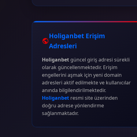
Holiganbet Erişim
Adresleri
Holiganbet
güncel giriş adresi sürekli
olarak güncellenmektedir. Erişim
engellerini aşmak için yeni domain
adresleri aktif edilmekte ve kullanıcılar
anında bilgilendirilmektedir.
Holiganbet
resmi site üzerinden
doğru adrese yönlendirme
sağlanmaktadır.