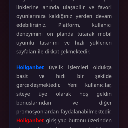
linklerine anında ulaşabilir ve favori
oyunlarınıza kaldığınız yerden devam
edebilirsiniz. Platform, kullanıcı
deneyimini ön planda tutarak mobil
uyumlu tasarımı ve hızlı yüklenen
sayfaları ile dikkat çekmektedir.
Holiganbet
üyelik işlemleri oldukça
basit ve hızlı bir şekilde
gerçekleşmektedir. Yeni kullanıcılar,
siteye üye olarak hoş geldin
bonuslarından ve diğer
promosyonlardan faydalanabilmektedir.
Holiganbet
giriş yap butonu üzerinden