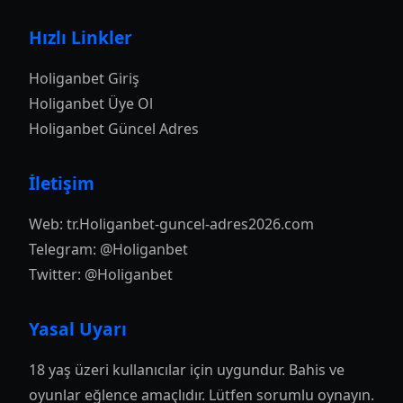
Hızlı Linkler
Holiganbet Giriş
Holiganbet Üye Ol
Holiganbet Güncel Adres
İletişim
Web:
tr.Holiganbet-guncel-adres2026.com
Telegram: @Holiganbet
Twitter: @Holiganbet
Yasal Uyarı
18 yaş üzeri kullanıcılar için uygundur. Bahis ve
oyunlar eğlence amaçlıdır. Lütfen sorumlu oynayın.