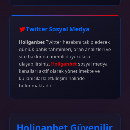
Twitter Sosyal Medya
Holiganbet
Twitter hesabını takip ederek
günlük bahis tahminleri, oran analizleri ve
site hakkında önemli duyurulara
ulaşabilirsiniz.
Holiganbet
sosyal medya
kanalları aktif olarak yönetilmekte ve
kullanıcılarla etkileşim halinde
bulunmaktadır.
Holiganbet Güvenilir