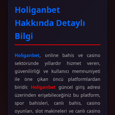
Holiganbet
Hakkında Detaylı
Bilgi
Holiganbet
, online bahis ve casino
sektöründe yıllardır hizmet veren,
güvenilirliği ve kullanıcı memnuniyeti
ile öne çıkan öncü platformlardan
biridir.
Holiganbet
güncel giriş adresi
üzerinden erişebileceğiniz bu platform,
spor bahisleri, canlı bahis, casino
oyunları, slot makineleri ve canlı casino