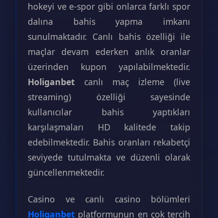
hokeyi ve e-spor gibi onlarca farklı spor
dalına bahis yapma imkanı
sunulmaktadır. Canlı bahis özelliği ile
maçlar devam ederken anlık oranlar
üzerinden kupon yapılabilmektedir.
Holiganbet
canlı maç izleme (live
streaming) özelliği sayesinde
kullanıcılar bahis yaptıkları
karşılaşmaları HD kalitede takip
edebilmektedir. Bahis oranları rekabetçi
seviyede tutulmakta ve düzenli olarak
güncellenmektedir.
Casino ve canlı casino bölümleri
Holiganbet
platformunun en çok tercih