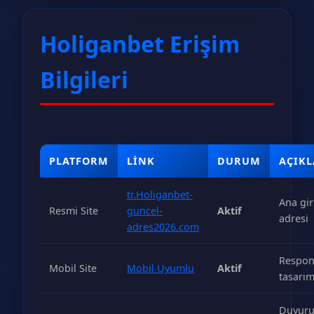
Holiganbet Erişim
Bilgileri
PLATFORM
LINK
DURUM
AÇIK
tr.Holiganbet-
Ana gir
Resmi Site
guncel-
Aktif
adresi
adres2026.com
Respon
Mobil Site
Mobil Uyumlu
Aktif
tasarı
Duyur