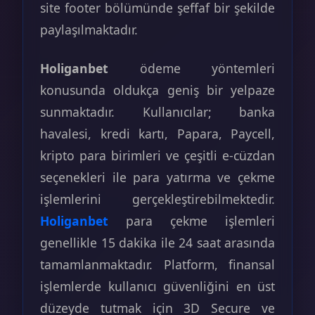
site footer bölümünde şeffaf bir şekilde
paylaşılmaktadır.
Holiganbet
ödeme yöntemleri
konusunda oldukça geniş bir yelpaze
sunmaktadır. Kullanıcılar; banka
havalesi, kredi kartı, Papara, Paycell,
kripto para birimleri ve çeşitli e-cüzdan
seçenekleri ile para yatırma ve çekme
işlemlerini gerçekleştirebilmektedir.
Holiganbet
para çekme işlemleri
genellikle 15 dakika ile 24 saat arasında
tamamlanmaktadır. Platform, finansal
işlemlerde kullanıcı güvenliğini en üst
düzeyde tutmak için 3D Secure ve