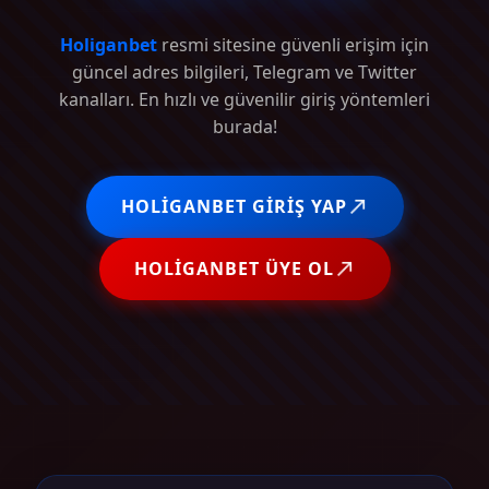
Holiganbet
resmi sitesine güvenli erişim için
güncel adres bilgileri, Telegram ve Twitter
kanalları. En hızlı ve güvenilir giriş yöntemleri
burada!
HOLIGANBET GIRIŞ YAP
HOLIGANBET ÜYE OL