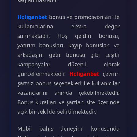
Holiganbet
bonus ve promosyonları ile
kullanıcılarına ekstra değer
sunmaktadır. Hoş geldin bonusu,
yatırım bonusları, kayıp bonusları ve
arkadaşını getir bonusu gibi çeşitli
kampanyalar düzenli olarak
güncellenmektedir.
Holiganbet
çevrim
şartsız bonus seçenekleri ile kullanıcılar
kazançlarını anında çekebilmektedir.
Bonus kuralları ve şartları site üzerinde
açık bir şekilde belirtilmektedir.
Mobil bahis deneyimi konusunda