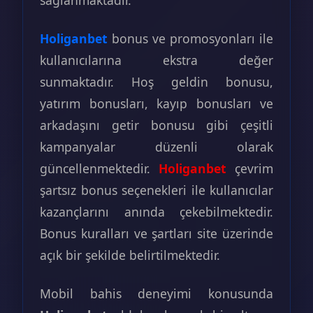
Holiganbet
bonus ve promosyonları ile
kullanıcılarına ekstra değer
sunmaktadır. Hoş geldin bonusu,
yatırım bonusları, kayıp bonusları ve
arkadaşını getir bonusu gibi çeşitli
kampanyalar düzenli olarak
güncellenmektedir.
Holiganbet
çevrim
şartsız bonus seçenekleri ile kullanıcılar
kazançlarını anında çekebilmektedir.
Bonus kuralları ve şartları site üzerinde
açık bir şekilde belirtilmektedir.
Mobil bahis deneyimi konusunda