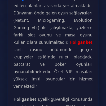
edilen alanları arasında yer almaktadır.
Dünyanın önde gelen oyun sağlayıcıları
(NetEnt, Microgaming, Evolution
Gaming vb.) ile çalışılmakta, yüzlerce
farklı slot oyunu ve masa oyunu
kullanıcılara sunulmaktadır.
Holiganbet
canlı casino bölümünde gerçek
krupiyeler eşliğinde rulet, blackjack,
baccarat ve poker oyunları
oynanabilmektedir. Özel VIP masaları
yüksek limitli oyuncular için hizmet
vermektedir.
Holiganbet
üyelik güvenliği konusunda