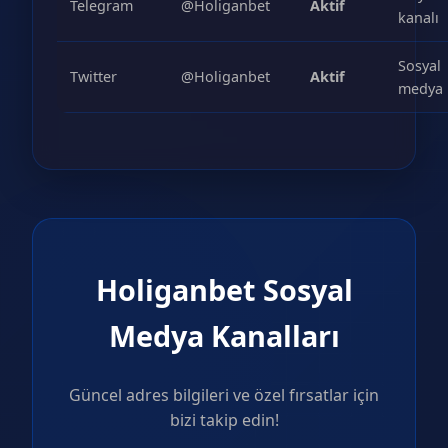
Telegram
@Holiganbet
Aktif
kanalı
Sosyal
Twitter
@Holiganbet
Aktif
medya
Holiganbet Sosyal
Medya Kanalları
Güncel adres bilgileri ve özel fırsatlar için
bizi takip edin!