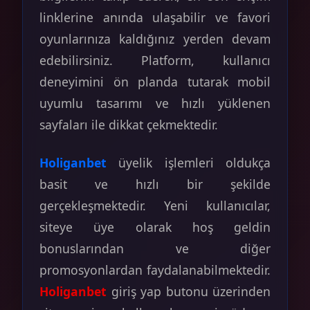
linklerine anında ulaşabilir ve favori
oyunlarınıza kaldığınız yerden devam
edebilirsiniz. Platform, kullanıcı
deneyimini ön planda tutarak mobil
uyumlu tasarımı ve hızlı yüklenen
sayfaları ile dikkat çekmektedir.
Holiganbet
üyelik işlemleri oldukça
basit ve hızlı bir şekilde
gerçekleşmektedir. Yeni kullanıcılar,
siteye üye olarak hoş geldin
bonuslarından ve diğer
promosyonlardan faydalanabilmektedir.
Holiganbet
giriş yap butonu üzerinden