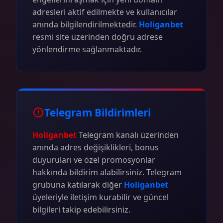
adresleri aktif edilmekte ve kullanıcılar
anında bilgilendirilmektedir.
Holiganbet
resmi site üzerinden doğru adrese
yönlendirme sağlanmaktadır.
Telegram Bildirimleri
Holiganbet
Telegram kanalı üzerinden
anında adres değişiklikleri, bonus
duyuruları ve özel promosyonlar
hakkında bildirim alabilirsiniz. Telegram
grubuna katılarak diğer
Holiganbet
üyeleriyle iletişim kurabilir ve güncel
bilgileri takip edebilirsiniz.