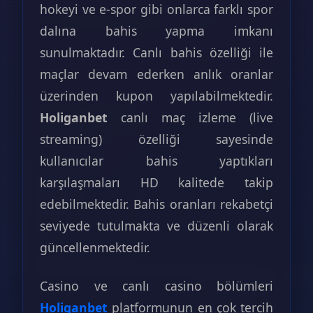
hokeyi ve e-spor gibi onlarca farklı spor
dalına bahis yapma imkanı
sunulmaktadır. Canlı bahis özelliği ile
maçlar devam ederken anlık oranlar
üzerinden kupon yapılabilmektedir.
Holiganbet
canlı maç izleme (live
streaming) özelliği sayesinde
kullanıcılar bahis yaptıkları
karşılaşmaları HD kalitede takip
edebilmektedir. Bahis oranları rekabetçi
seviyede tutulmakta ve düzenli olarak
güncellenmektedir.
Casino ve canlı casino bölümleri
Holiganbet
platformunun en çok tercih