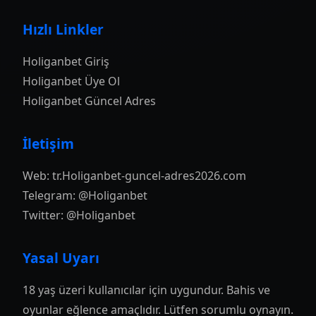
Hızlı Linkler
Holiganbet Giriş
Holiganbet Üye Ol
Holiganbet Güncel Adres
İletişim
Web:
tr.Holiganbet-guncel-adres2026.com
Telegram: @Holiganbet
Twitter: @Holiganbet
Yasal Uyarı
18 yaş üzeri kullanıcılar için uygundur. Bahis ve
oyunlar eğlence amaçlıdır. Lütfen sorumlu oynayın.