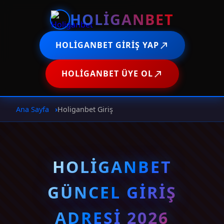
HOLIGANBET
HOLIGANBET GIRIŞ YAP
HOLIGANBET ÜYE OL
Ana Sayfa
Holiganbet Giriş
HOLIGANBET
GÜNCEL GIRIŞ
ADRESI 2026