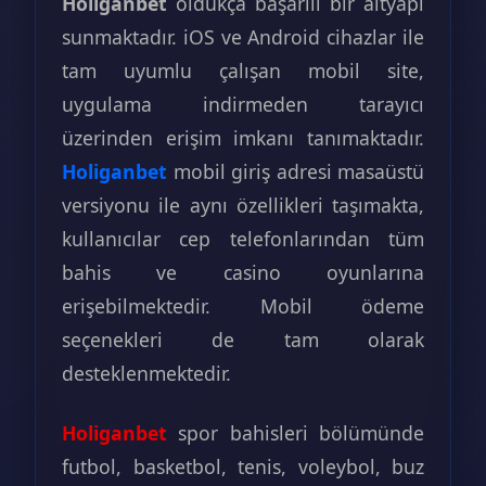
Holiganbet
oldukça başarılı bir altyapı
sunmaktadır. iOS ve Android cihazlar ile
tam uyumlu çalışan mobil site,
uygulama indirmeden tarayıcı
üzerinden erişim imkanı tanımaktadır.
Holiganbet
mobil giriş adresi masaüstü
versiyonu ile aynı özellikleri taşımakta,
kullanıcılar cep telefonlarından tüm
bahis ve casino oyunlarına
erişebilmektedir. Mobil ödeme
seçenekleri de tam olarak
desteklenmektedir.
Holiganbet
spor bahisleri bölümünde
futbol, basketbol, tenis, voleybol, buz