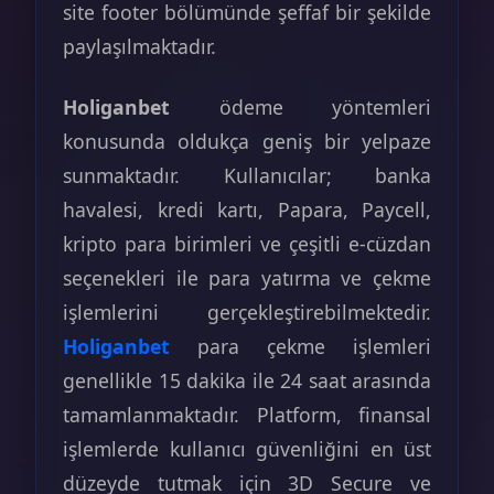
site footer bölümünde şeffaf bir şekilde
paylaşılmaktadır.
Holiganbet
ödeme yöntemleri
konusunda oldukça geniş bir yelpaze
sunmaktadır. Kullanıcılar; banka
havalesi, kredi kartı, Papara, Paycell,
kripto para birimleri ve çeşitli e-cüzdan
seçenekleri ile para yatırma ve çekme
işlemlerini gerçekleştirebilmektedir.
Holiganbet
para çekme işlemleri
genellikle 15 dakika ile 24 saat arasında
tamamlanmaktadır. Platform, finansal
işlemlerde kullanıcı güvenliğini en üst
düzeyde tutmak için 3D Secure ve