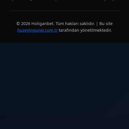
© 2026 Holiganbet. Tüm hakları saklıdır. | Bu site
huseyinguner.com.tr
tarafından yönetilmektedir.