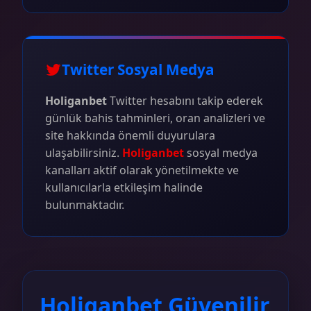
Twitter Sosyal Medya
Holiganbet
Twitter hesabını takip ederek
günlük bahis tahminleri, oran analizleri ve
site hakkında önemli duyurulara
ulaşabilirsiniz.
Holiganbet
sosyal medya
kanalları aktif olarak yönetilmekte ve
kullanıcılarla etkileşim halinde
bulunmaktadır.
Holiganbet Güvenilir