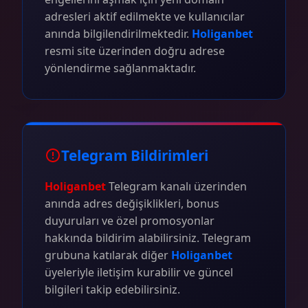
adresleri aktif edilmekte ve kullanıcılar
anında bilgilendirilmektedir.
Holiganbet
resmi site üzerinden doğru adrese
yönlendirme sağlanmaktadır.
Telegram Bildirimleri
Holiganbet
Telegram kanalı üzerinden
anında adres değişiklikleri, bonus
duyuruları ve özel promosyonlar
hakkında bildirim alabilirsiniz. Telegram
grubuna katılarak diğer
Holiganbet
üyeleriyle iletişim kurabilir ve güncel
bilgileri takip edebilirsiniz.