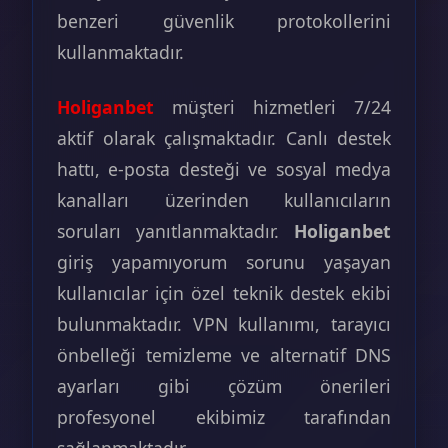
benzeri güvenlik protokollerini
kullanmaktadır.
Holiganbet
müşteri hizmetleri 7/24
aktif olarak çalışmaktadır. Canlı destek
hattı, e-posta desteği ve sosyal medya
kanalları üzerinden kullanıcıların
soruları yanıtlanmaktadır.
Holiganbet
giriş yapamıyorum sorunu yaşayan
kullanıcılar için özel teknik destek ekibi
bulunmaktadır. VPN kullanımı, tarayıcı
önbelleği temizleme ve alternatif DNS
ayarları gibi çözüm önerileri
profesyonel ekibimiz tarafından
sağlanmaktadır.