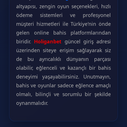
altyapısı, zengin oyun seçenekleri, hızlı
ödeme sistemleri ve profesyonel
müşteri hizmetleri ile Türkiye'nin önde
gelen online bahis platformlarından
biridir.
Holiganbet
güncel giriş adresi
üzerinden siteye erişim sağlayarak siz
de bu ayrıcalıklı dünyanın parçası
olabilir, eğlenceli ve kazançlı bir bahis
deneyimi yaşayabilirsiniz. Unutmayın,
bahis ve oyunlar sadece eğlence amaçlı
olmalı, bilinçli ve sorumlu bir şekilde
oynanmalıdır.