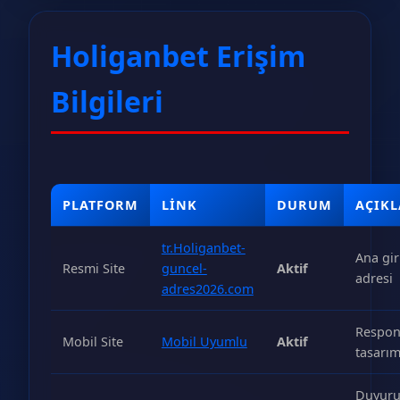
Holiganbet Erişim
Bilgileri
PLATFORM
LINK
DURUM
AÇIK
tr.Holiganbet-
Ana gir
Resmi Site
guncel-
Aktif
adresi
adres2026.com
Respon
Mobil Site
Mobil Uyumlu
Aktif
tasarı
Duyur