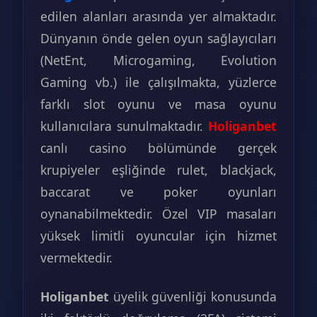
edilen alanları arasında yer almaktadır.
Dünyanın önde gelen oyun sağlayıcıları
(NetEnt, Microgaming, Evolution
Gaming vb.) ile çalışılmakta, yüzlerce
farklı slot oyunu ve masa oyunu
kullanıcılara sunulmaktadır.
Holiganbet
canlı casino bölümünde gerçek
krupiyeler eşliğinde rulet, blackjack,
baccarat ve poker oyunları
oynanabilmektedir. Özel VIP masaları
yüksek limitli oyuncular için hizmet
vermektedir.
Holiganbet
üyelik güvenliği konusunda