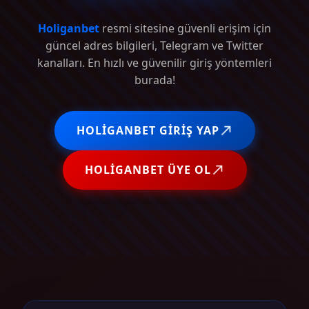
Holiganbet
resmi sitesine güvenli erişim için
güncel adres bilgileri, Telegram ve Twitter
kanalları. En hızlı ve güvenilir giriş yöntemleri
burada!
HOLIGANBET GIRIŞ YAP
HOLIGANBET ÜYE OL