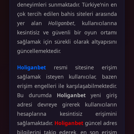
deneyimleri sunmaktadır. Türkiye'nin en
çok tercih edilen bahis siteleri arasında
yer alan
Holiganbet
, kullanıcılarına
kesintisiz ve güvenli bir oyun ortamı
sağlamak için sürekli olarak altyapısını
güncellemektedir.
Holiganbet
resmi sitesine erişim
sağlamak isteyen kullanıcılar, bazen
erişim engelleri ile karşılaşabilmektedir.
Bu durumda
Holiganbet
yeni giriş
adresi devreye girerek kullanıcıların
hesaplarına kesintisiz erişimini
sağlamaktadır.
Holiganbet
güncel adres
bilgilerini takip ederek, en son erişim