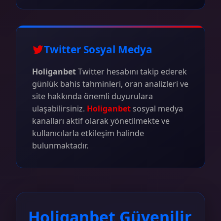
Twitter Sosyal Medya
Holiganbet
Twitter hesabını takip ederek
günlük bahis tahminleri, oran analizleri ve
site hakkında önemli duyurulara
ulaşabilirsiniz.
Holiganbet
sosyal medya
kanalları aktif olarak yönetilmekte ve
kullanıcılarla etkileşim halinde
bulunmaktadır.
Holiganbet Güvenilir