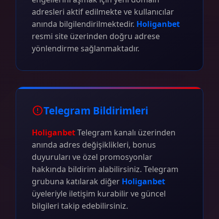
adresleri aktif edilmekte ve kullanıcılar
anında bilgilendirilmektedir.
Holiganbet
resmi site üzerinden doğru adrese
yönlendirme sağlanmaktadır.
Telegram Bildirimleri
Holiganbet
Telegram kanalı üzerinden
anında adres değişiklikleri, bonus
duyuruları ve özel promosyonlar
hakkında bildirim alabilirsiniz. Telegram
grubuna katılarak diğer
Holiganbet
üyeleriyle iletişim kurabilir ve güncel
bilgileri takip edebilirsiniz.