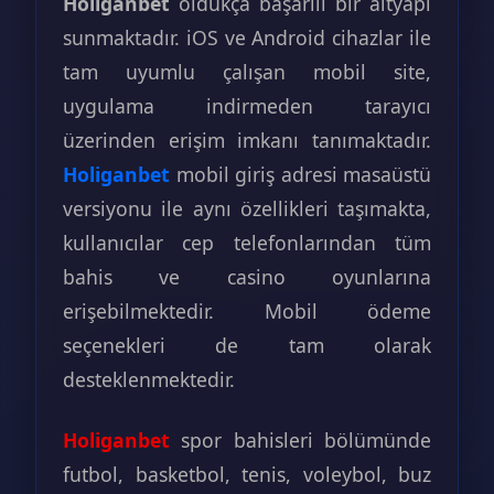
Holiganbet
oldukça başarılı bir altyapı
sunmaktadır. iOS ve Android cihazlar ile
tam uyumlu çalışan mobil site,
uygulama indirmeden tarayıcı
üzerinden erişim imkanı tanımaktadır.
Holiganbet
mobil giriş adresi masaüstü
versiyonu ile aynı özellikleri taşımakta,
kullanıcılar cep telefonlarından tüm
bahis ve casino oyunlarına
erişebilmektedir. Mobil ödeme
seçenekleri de tam olarak
desteklenmektedir.
Holiganbet
spor bahisleri bölümünde
futbol, basketbol, tenis, voleybol, buz