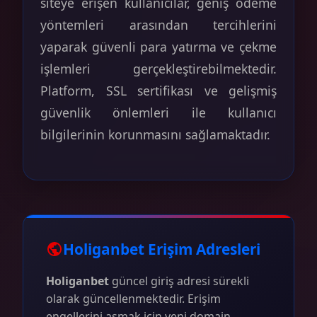
siteye erişen kullanıcılar, geniş ödeme
yöntemleri arasından tercihlerini
yaparak güvenli para yatırma ve çekme
işlemleri gerçekleştirebilmektedir.
Platform, SSL sertifikası ve gelişmiş
güvenlik önlemleri ile kullanıcı
bilgilerinin korunmasını sağlamaktadır.
Holiganbet Erişim Adresleri
Holiganbet
güncel giriş adresi sürekli
olarak güncellenmektedir. Erişim
engellerini aşmak için yeni domain