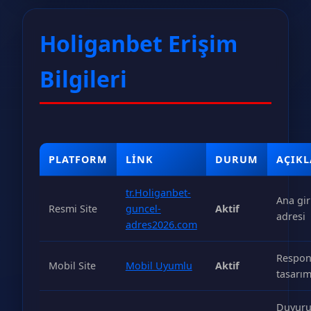
Holiganbet Erişim
Bilgileri
PLATFORM
LINK
DURUM
AÇIK
tr.Holiganbet-
Ana gir
Resmi Site
guncel-
Aktif
adresi
adres2026.com
Respon
Mobil Site
Mobil Uyumlu
Aktif
tasarı
Duyur