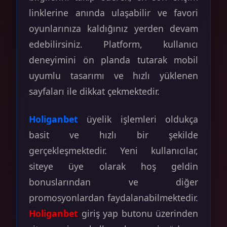
linklerine anında ulaşabilir ve favori
oyunlarınıza kaldığınız yerden devam
edebilirsiniz. Platform, kullanıcı
deneyimini ön planda tutarak mobil
uyumlu tasarımı ve hızlı yüklenen
sayfaları ile dikkat çekmektedir.
Holiganbet
üyelik işlemleri oldukça
basit ve hızlı bir şekilde
gerçekleşmektedir. Yeni kullanıcılar,
siteye üye olarak hoş geldin
bonuslarından ve diğer
promosyonlardan faydalanabilmektedir.
Holiganbet
giriş yap butonu üzerinden