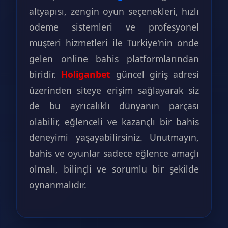
altyapısı, zengin oyun seçenekleri, hızlı
ödeme sistemleri ve profesyonel
müşteri hizmetleri ile Türkiye'nin önde
gelen online bahis platformlarından
biridir.
Holiganbet
güncel giriş adresi
üzerinden siteye erişim sağlayarak siz
de bu ayrıcalıklı dünyanın parçası
olabilir, eğlenceli ve kazançlı bir bahis
deneyimi yaşayabilirsiniz. Unutmayın,
bahis ve oyunlar sadece eğlence amaçlı
olmalı, bilinçli ve sorumlu bir şekilde
oynanmalıdır.