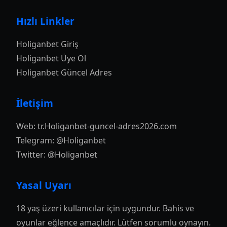
Hızlı Linkler
Holiganbet Giriş
Holiganbet Üye Ol
Holiganbet Güncel Adres
İletişim
Web:
tr.Holiganbet-guncel-adres2026.com
Telegram: @Holiganbet
Twitter: @Holiganbet
Yasal Uyarı
18 yaş üzeri kullanıcılar için uygundur. Bahis ve
oyunlar eğlence amaçlıdır. Lütfen sorumlu oynayın.