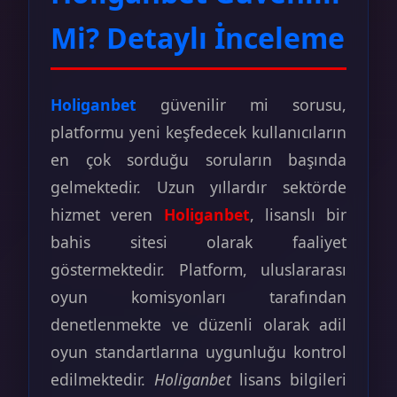
Mi? Detaylı İnceleme
Holiganbet
güvenilir mi sorusu,
platformu yeni keşfedecek kullanıcıların
en çok sorduğu soruların başında
gelmektedir. Uzun yıllardır sektörde
hizmet veren
Holiganbet
, lisanslı bir
bahis sitesi olarak faaliyet
göstermektedir. Platform, uluslararası
oyun komisyonları tarafından
denetlenmekte ve düzenli olarak adil
oyun standartlarına uygunluğu kontrol
edilmektedir.
Holiganbet
lisans bilgileri