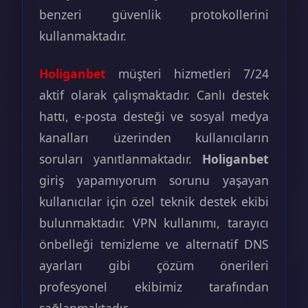
benzeri güvenlik protokollerini
kullanmaktadır.
Holiganbet
müşteri hizmetleri 7/24
aktif olarak çalışmaktadır. Canlı destek
hattı, e-posta desteği ve sosyal medya
kanalları üzerinden kullanıcıların
soruları yanıtlanmaktadır.
Holiganbet
giriş yapamıyorum sorunu yaşayan
kullanıcılar için özel teknik destek ekibi
bulunmaktadır. VPN kullanımı, tarayıcı
önbelleği temizleme ve alternatif DNS
ayarları gibi çözüm önerileri
profesyonel ekibimiz tarafından
sağlanmaktadır.